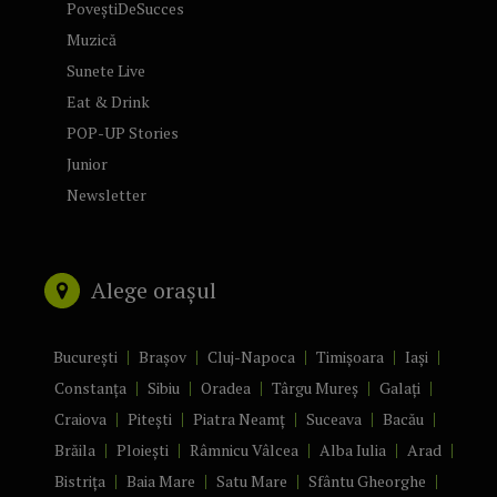
PoveștiDeSucces
Muzică
Sunete Live
Eat & Drink
POP-UP Stories
Junior
Newsletter
Alege orașul
București
Brașov
Cluj-Napoca
Timișoara
Iași
Constanța
Sibiu
Oradea
Târgu Mureș
Galați
Craiova
Pitești
Piatra Neamț
Suceava
Bacău
Brăila
Ploiești
Râmnicu Vâlcea
Alba Iulia
Arad
Bistrița
Baia Mare
Satu Mare
Sfântu Gheorghe