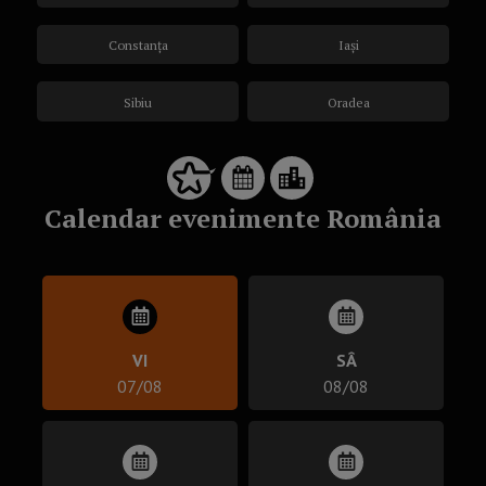
Constanța
Iași
Sibiu
Oradea
Calendar evenimente România
VI
SÂ
07/08
08/08