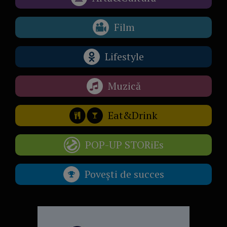
Film
Lifestyle
Muzică
Eat&Drink
POP-UP STORiEs
Povești de succes