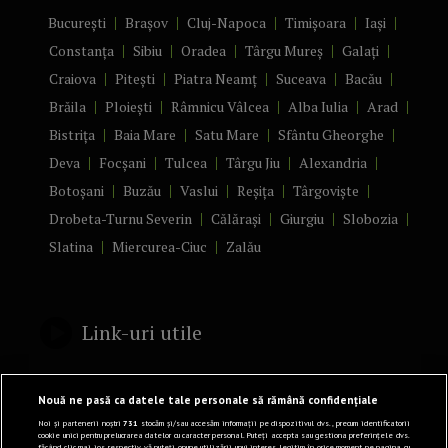
București
Brașov
Cluj-Napoca
Timișoara
Iași
Constanța
Sibiu
Oradea
Târgu Mureș
Galați
Craiova
Pitești
Piatra Neamț
Suceava
Bacău
Brăila
Ploiești
Râmnicu Vâlcea
Alba Iulia
Arad
Bistrița
Baia Mare
Satu Mare
Sfântu Gheorghe
Deva
Focșani
Tulcea
Târgu Jiu
Alexandria
Botoșani
Buzău
Vaslui
Reșița
Târgoviște
Drobeta-Turnu Severin
Călărași
Giurgiu
Slobozia
Slatina
Miercurea-Ciuc
Zalău
Link-uri utile
Politică de confidențialitate
Nouă ne pasă ca datele tale personale să rămână confidențiale
Termeni și Condiții
Noi și partenerii noștri
731
stocăm și/sau accesăm informații pe dispozitivul dvs., precum identificatorii
cookie unici pentru prelucrarea datelor cu caracter personal. Puteți accepta sau gestiona preferințele dvs.
făcând clic mai jos, respectiv vă puteți opune utilizării unui interes legitim în orice moment pe pagina cu