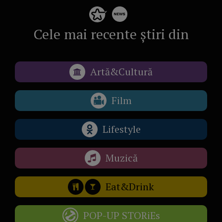
Cele mai recente știri din
Artă&Cultură
Film
Lifestyle
Muzică
Eat&Drink
POP-UP STORiEs