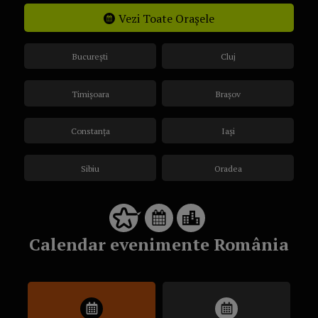
Vezi Toate Orașele
București
Cluj
Timișoara
Brașov
Constanța
Iași
Sibiu
Oradea
Calendar evenimente România