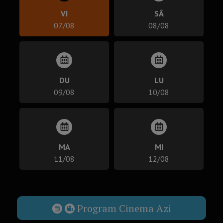
VI
SÂ
07/08
08/08
DU
LU
09/08
10/08
MA
MI
11/08
12/08
Program Cinema Azi