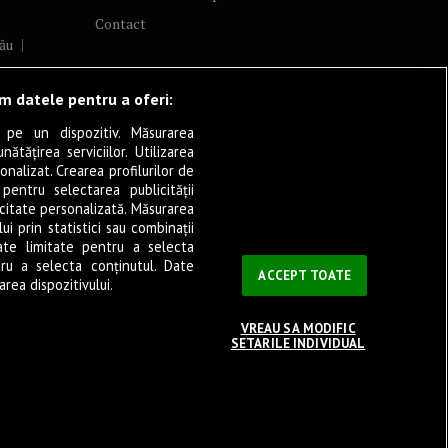
Contact
ău
lcea
ăm datele pentru a oferi:
 pe un dispozitiv. Măsurarea
tățirea serviciilor. Utilizarea
cșani
onalizat. Crearea profilurilor de
ia
 pentru selectarea publicității
icitate personalizată. Măsurarea
eșița
i prin statistici sau combinații
ate limitate pentru a selecta
tru a selecta conținutul. Date
ași
ACCEPT TOATE
rea dispozitivului.
VREAU SA MODIFIC
SETARILE INDIVIDUAL