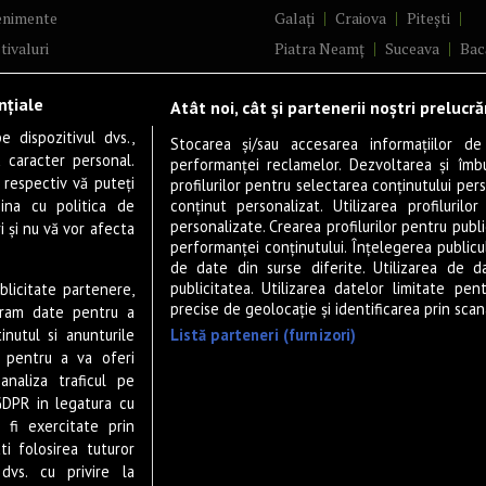
enimente
Galați
Craiova
Pitești
tivaluri
Piatra Neamț
Suceava
Bac
ncerte
Brăila
Ploiești
Râmnicu Vâ
nțiale
Atât noi, cât și partenerii noștri prelucr
ă & Cultură
Alba Iulia
Arad
Bistrița
 dispozitivul dvs.,
tru
Baia Mare
Satu Mare
Stocarea și/sau accesarea informațiilor de
u caracter personal.
performanței reclamelor. Dezvoltarea și îmbună
m
Sfântu Gheorghe
Deva
Fo
 respectiv vă puteți
profilurilor pentru selectarea conținutului pers
gram filme
Tulcea
Târgu Jiu
Alexandr
ina cu politica de
conținut personalizat. Utilizarea profilurilor
personalizate. Crearea profilurilor pentru publ
i și nu vă vor afecta
estyle
Botoșani
Buzău
Vaslui
R
performanței conținutului. Înțelegerea publiculu
veștiDeSucces
Târgoviște
de date din surse diferite. Utilizarea de d
publicitatea. Utilizarea datelor limitate pen
ublicitate partenere,
zică
Drobeta-Turnu Severin
Călăr
precise de geolocație și identificarea prin scana
ucram date pentru a
ete Live
Giurgiu
Slobozia
Slatina
Listă parteneri (furnizori)
nutul si anunturile
 & Drink
Miercurea-Ciuc
Zalău
., pentru a va oferi
analiza traficul pe
P-UP Stories
GDPR in legatura cu
ior
 fi exercitate prin
wsletter
ti folosirea tuturor
dvs. cu privire la