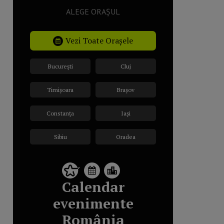
ALEGE ORAȘUL
Vezi Toate Orașele
București
Cluj
Timișoara
Brașov
Constanța
Iași
Sibiu
Oradea
Calendar
evenimente
România