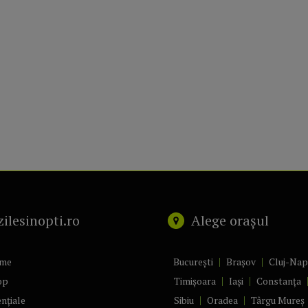
zilesinopti.ro
Alege orașul
me
București
Brașov
Cluj-Na
op
Timișoara
Iași
Constanța
nțiale
Sibiu
Oradea
Târgu Mureș