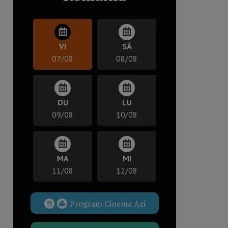
VI
SÂ
07/08
08/08
DU
LU
09/08
10/08
MA
MI
11/08
12/08
Program Cinema Azi