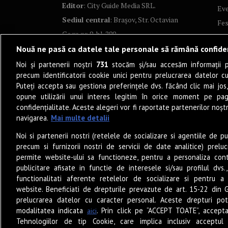
Editor
: City Guide Media SRL.
Ev
Sediul central
: Brașov, Str. Octavian
Fes
Goga nr. 9, bl. 290
Co
Nouă ne pasă ca datele tale personale să rămână confide
Art
Noi și partenerii noștri
731
stocăm și/sau accesăm informații pe
Tea
precum identificatorii cookie unici pentru prelucrarea datelor c
Fil
Puteți accepta sau gestiona preferințele dvs. făcând clic mai jos,
Pro
opune utilizării unui interes legitim în orice moment pe pag
confidențialitate. Aceste alegeri vor fi raportate partenerilor noștr
Lif
navigarea.
Mai multe detalii
Po
Noi si partenerii nostri (retelele de socializare si agentiile de p
Mu
precum si furnizorii nostri de servicii de date analitice) prel
Sun
permite website-ului sa functioneze, pentru a personaliza conti
Eat
publicitare afisate in functie de interesele si/sau profilul dvs
functionalitati aferente retelelor de socializare si pentru a 
PO
website. Beneficiati de drepturile prevazute de art. 15-22 din 
Jun
prelucrarea datelor cu caracter personal. Aceste drepturi pot
Ne
modalitatea indicata
. Prin click pe “ACCEPT TOATE”, accepta
aici
Tehnologiilor de tip Cookie, care implica inclusiv acceptul 