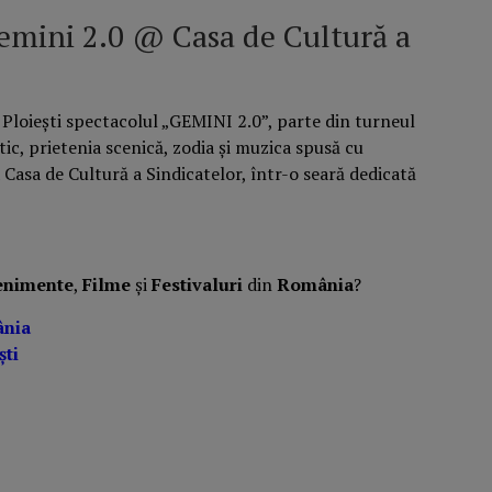
Gemini 2.0 @ Casa de Cultură a
a Ploiești spectacolul „GEMINI 2.0”, parte din turneul
tic, prietenia scenică, zodia și muzica spusă cu
 Casa de Cultură a Sindicatelor, într-o seară dedicată
enimente
,
Filme
și
Festivaluri
din
România
?
ânia
ști