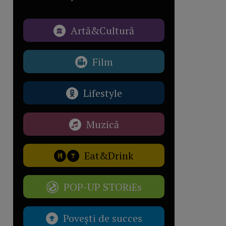
Artă&Cultură
Film
Lifestyle
Muzică
Eat&Drink
POP-UP STORiEs
Povești de succes