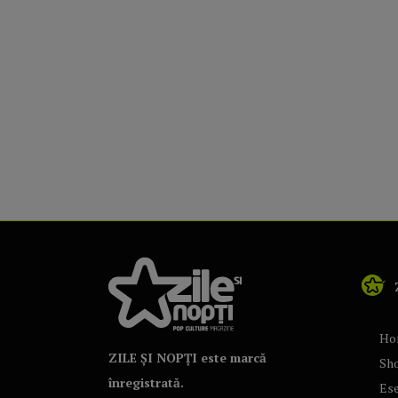
Ho
ZILE ȘI NOPȚI este marcă
Sh
înregistrată.
Ese