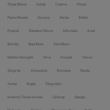
Târgu Mureș
Galați
Craiova
Pitești
Piatra Neamț
Suceava
Bacău
Brăila
Ploiești
Râmnicu Vâlcea
Alba Iulia
Arad
Bistrița
Baia Mare
Satu Mare
Sfântu Gheorghe
Deva
Focșani
Tulcea
Târgu Jiu
Alexandria
Botoșani
Buzău
Vaslui
Reșița
Târgoviște
Drobeta-Turnu Severin
Călărași
Giurgiu