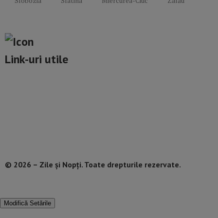
Slobozia
Slatina
Miercurea-Ciuc
Zalău
Link-uri utile
Politică de confidențialitate
Termeni și Condiții
Mediakit Zile si Nopti
Contact
© 2026 – Zile și Nopți. Toate drepturile rezervate.
Modifică Setările