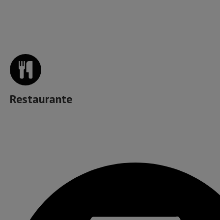
Unde mâncăm bine în Brașov?
Restaurante
Muzică, băutură, mâncare & more