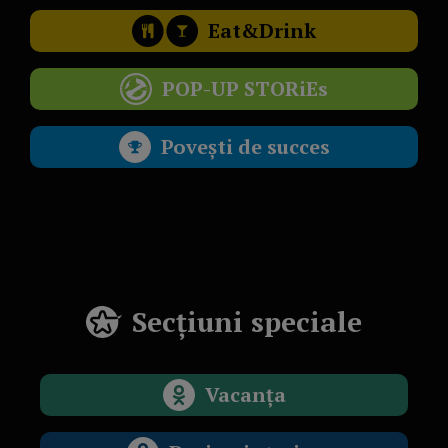
Eat&Drink
POP-UP STORiEs
Povești de succes
Secțiuni speciale
Vacanța