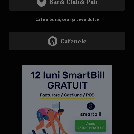
Bar& Club& Pub
Cafea bună, ceai și ceva dulce
Cafenele