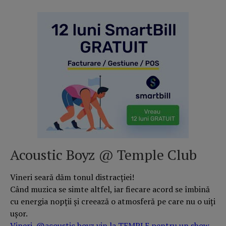
Acoustic Boyz @ Temple Club
Vineri seară dăm tonul distracției!
Când muzica se simte altfel, iar fiecare acord se îmbină
cu energia nopții și creează o atmosferă pe care nu o uiți
ușor.
Vineri, @acoustic.boyz vin la TEMPLE pentru un show