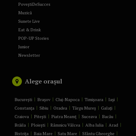
PoveștiDeSucces
Muzică
Sunete Live
Eat & Drink
POP-UP Stories
Junior
Newsletter
Alege orașul
București
Brașov
Cluj-Napoca
Timișoara
Iași
Constanța
Sibiu
Oradea
Târgu Mureș
Galați
Craiova
Pitești
Piatra Neamț
Suceava
Bacău
Brăila
Ploiești
Râmnicu Vâlcea
Alba Iulia
Arad
Bistrița
Baia Mare
Satu Mare
Sfântu Gheorghe