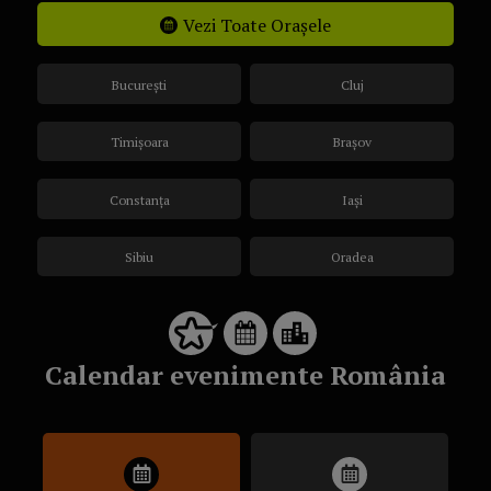
Vezi Toate Orașele
București
Cluj
Timișoara
Brașov
Constanța
Iași
Sibiu
Oradea
Calendar evenimente România