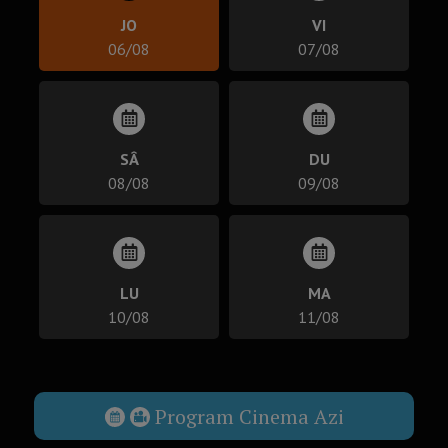
JO
VI
06/08
07/08
SÂ
DU
08/08
09/08
LU
MA
10/08
11/08
Program Cinema Azi