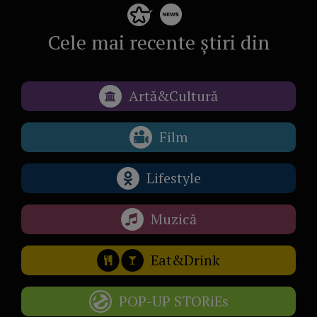
Cele mai recente știri din
Artă&Cultură
Film
Lifestyle
Muzică
Eat&Drink
POP-UP STORiEs