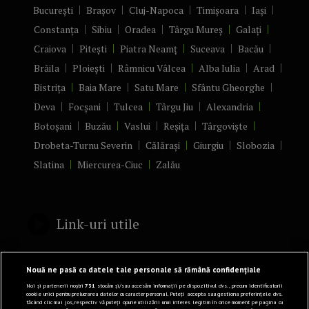
București
Brașov
Cluj-Napoca
Timișoara
Iași
Constanța
Sibiu
Oradea
Târgu Mureș
Galați
Craiova
Pitești
Piatra Neamț
Suceava
Bacău
Brăila
Ploiești
Râmnicu Vâlcea
Alba Iulia
Arad
Bistrița
Baia Mare
Satu Mare
Sfântu Gheorghe
Deva
Focșani
Tulcea
Târgu Jiu
Alexandria
Botoșani
Buzău
Vaslui
Reșița
Târgoviște
Drobeta-Turnu Severin
Călărași
Giurgiu
Slobozia
Slatina
Miercurea-Ciuc
Zalău
Link-uri utile
Politică de confidențialitate
Nouă ne pasă ca datele tale personale să rămână confidențiale
Termeni și Condiții
Noi și partenerii noștri
731
stocăm și/sau accesăm informații pe dispozitivul dvs., precum identificatorii
cookie unici pentru prelucrarea datelor cu caracter personal. Puteți accepta sau gestiona preferințele dvs.
făcând clic mai jos, respectiv vă puteți opune utilizării unui interes legitim în orice moment pe pagina cu
Mediakit Zile si Nopti