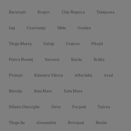
București
Brașov
Cluj-Napoca
Timișoara
Iași
Constanța
Sibiu
Oradea
Târgu Mureș
Galați
Craiova
Pitești
Piatra Neamț
Suceava
Bacău
Brăila
Ploiești
Râmnicu Vâlcea
Alba Iulia
Arad
Bistrița
Baia Mare
Satu Mare
Sfântu Gheorghe
Deva
Focșani
Tulcea
Târgu Jiu
Alexandria
Botoșani
Buzău