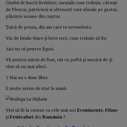
Ciorbă de burtă fierbinte, sarmale cum trebuie, cârnați
de Plescoi, patricieni si oltenesti care sfaraie pe gratar,
plăcinte scoase din cuptor.
Țuică de pruna, din aia care te inveseleste.
Vin de Dealu Mare și bere rece, cum trebuie să fie.
Aici nu vii pentru figuri.
Vii pentru miros de fum, râs cu poftă și muzică de-ți
vine să nu mai pleci.
1 Mai nu e doar liber.
E motiv serios de stat la masă.
Vrei să fii la curent cu cele mai noi
Evenimente
,
Filme
și
Festivaluri
din
România
?