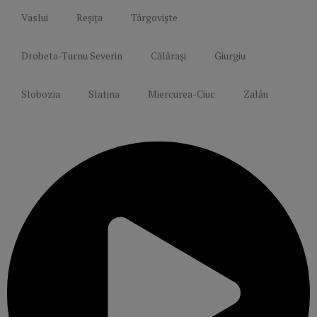
Vaslui
Reșița
Târgoviște
Drobeta-Turnu Severin
Călărași
Giurgiu
Slobozia
Slatina
Miercurea-Ciuc
Zalău