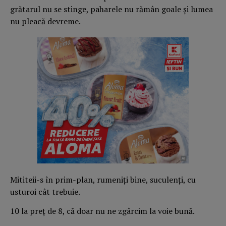
grătarul nu se stinge, paharele nu rămân goale și lumea
nu pleacă devreme.
Mititeii-s în prim-plan, rumeniți bine, suculenți, cu
usturoi cât trebuie.
10 la preț de 8, că doar nu ne zgârcim la voie bună.