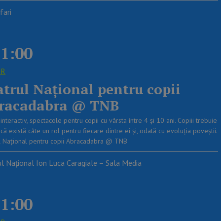
fari
1:00
OR
atrul Naţional pentru copii
racadabra @ TNB
interactiv, spectacole pentru copii cu vârsta între 4 și 10 ani. Copiii trebuie
 că există câte un rol pentru fiecare dintre ei şi, odată cu evoluţia poveştii.
l Naţional pentru copii Abracadabra @ TNB
ul Național Ion Luca Caragiale – Sala Media
1:00