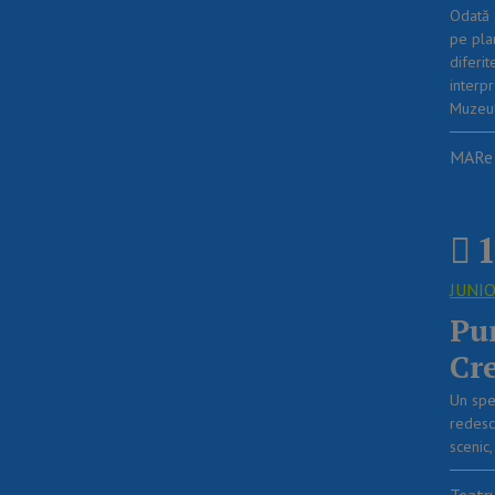
Odată 
pe pla
diferit
interp
Muzeul
MARe 
1
JUNI
Pu
Cr
Un spec
redesc
scenic
Teatr