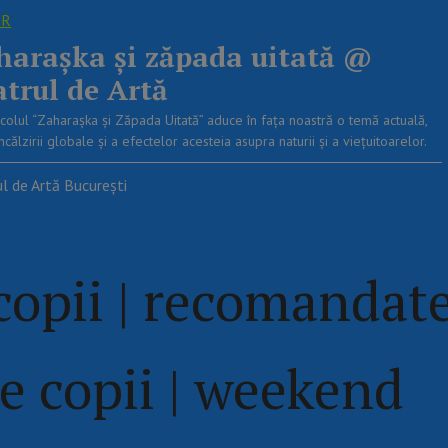
OR
harașka și zăpada uitată @
atrul de Artă
colul “Zaharașka și Zăpada Uitată” aduce în fața noastră o temă actuală,
ncălzirii globale și a efectelor acesteia asupra naturii și a viețuitoarelor.
l de Artă București
opii | recomandat
 copii | weekend