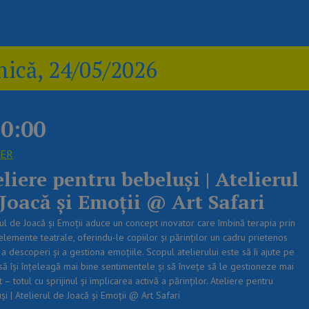
ică, 24/05/2026
0:00
IER
liere pentru bebeluși | Atelierul
 Joacă și Emoții @ Art Safari
rul de Joacă și Emoții aduce un concept inovator care îmbină terapia prin
elemente teatrale, oferindu-le copiilor și părinților un cadru prietenos
a descoperi și a gestiona emoțiile. Scopul atelierului este să îi ajute pe
 să își înțeleagă mai bine sentimentele și să învețe să le gestioneze mai
t – totul cu sprijinul și implicarea activă a părinților. Ateliere pentru
i | Atelierul de Joacă și Emoții @ Art Safari