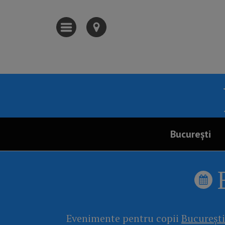
București
Evenimente pentru copii
București