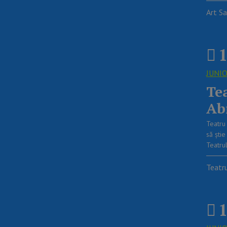
Art Sa
1
JUNI
Te
Ab
Teatru 
să ştie
Teatru
Teatr
1