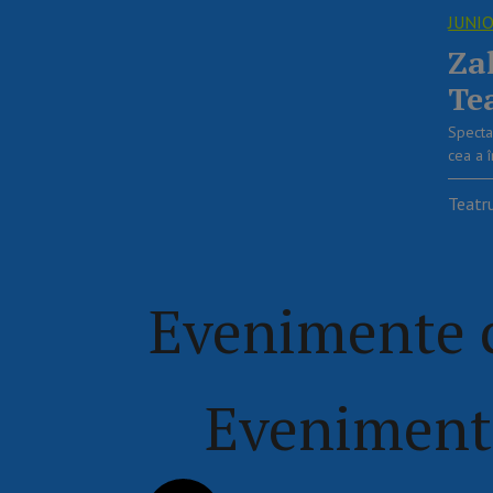
JUNI
Za
Te
Specta
cea a î
Teatru
Evenimente c
Evenimente