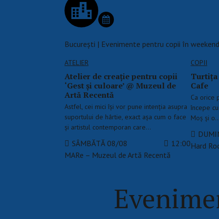
București | Evenimente pentru copii în weeken
ATELIER
COPII
Atelier de creație pentru copii
Turtiț
‘Gest și culoare’ @ Muzeul de
Cafe
Artă Recentă
Ca orice p
Astfel, cei mici își vor pune intenția asupra
începe cu 
suportului de hârtie, exact așa cum o face
Moș și o
și artistul contemporan care…
DUMIN
SÂMBĂTĂ 08/08
12:00
Hard Ro
MARe – Muzeul de Artă Recentă
Evenimen