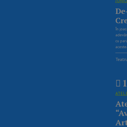
JUNI
De
Cr
În joac
adevăra
cu par
acestea
Teatr
1
ATEL
Ate
“A
Ar