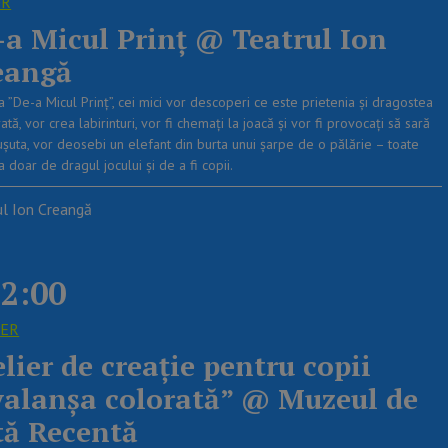
OR
-a Micul Prinț @ Teatrul Ion
eangă
a ”De-a Micul Prinț”, cei mici vor descoperi ce este prietenia și dragostea
tă, vor crea labirinturi, vor fi chemați la joacă și vor fi provocați să sară
ușuta, vor deosebi un elefant din burta unui șarpe de o pălărie – toate
 doar de dragul jocului și de a fi copii.
ul Ion Creangă
2:00
IER
lier de creație pentru copii
valanșa colorată” @ Muzeul de
tă Recentă