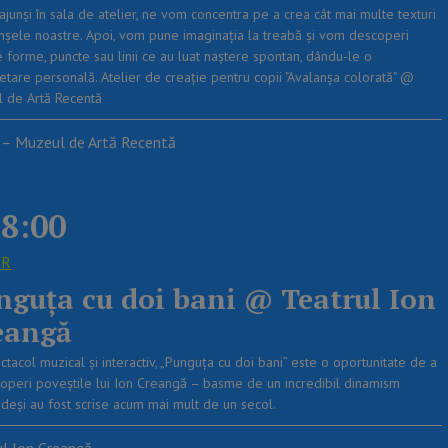
ajunși în sala de atelier, ne vom concentra pe a crea cât mai multe texturi
nșele noastre. Apoi, vom pune imaginația la treabă și vom descoperi
e forme, puncte sau linii ce au luat naștere spontan, dându-le o
retare personală. Atelier de creație pentru copii "Avalanșa colorată" @
 de Artă Recentă
– Muzeul de Artă Recentă
8:00
OR
nguţa cu doi bani @ Teatrul Ion
eangă
tacol muzical și interactiv, „Punguța cu doi bani” este o oportunitate de a
operi poveștile lui Ion Creangă – basme de un incredibil dinamism
, deși au fost scrise acum mai mult de un secol.
ul Ion Creangă