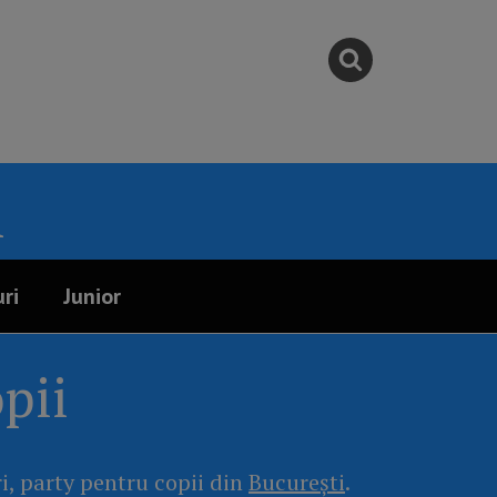
i
ri
Junior
pii
ri, party pentru copii din
București
.