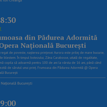
8:30
T
umoasa din Pădurea Adormită
Opera Națională București
n regat de poveste, nașterea prințesei Aurora este prilej de mare bucurie,
de blestem. În timpul botezului, Zâna Carabosse, uitată de regalitate,
mă copila să adoarmă pentru 100 de ani la vârsta de 16 ani, până când
trezită de sărutul unui prinț. Frumoasa din Pădurea Adormită @ Opera
ală București
 Națională București
9:00