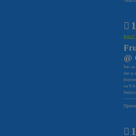
1
BALE
Fr
@ 
Într-u
dar și 
bleste
va fi 
Națion
Opera
1