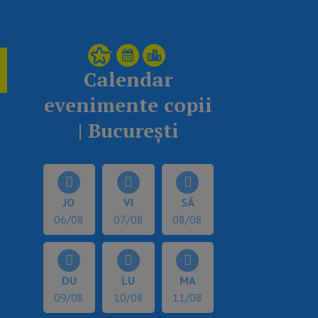
Calendar
evenimente copii
| București
JO
VI
SÂ
06/08
07/08
08/08
DU
LU
MA
09/08
10/08
11/08