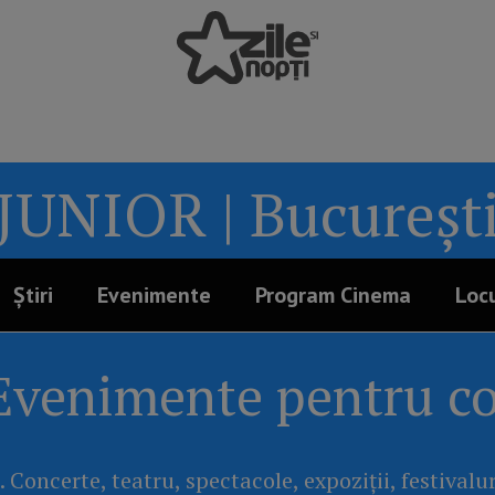
JUNIOR | Bucureșt
Știri
Evenimente
Program Cinema
Locu
Evenimente pentru co
. Concerte, teatru, spectacole, expoziții, festivalu