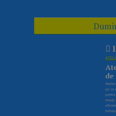
Dumin
1
ATEL
Ate
de
Atelie
joc cu 
pentru 
micuți
eficien
bebeluș