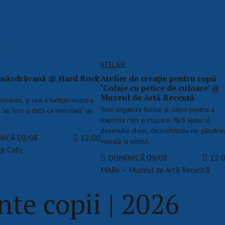
d
ATELIER
a năzdrăvană @ Hard Rock
Atelier de creație pentru copii
‘Colaje cu petice de culoare’ @
Muzeul de Artă Recentă
oveste, și cea a turtiței noastre
Vom organiza forme și culori pentru a
“au fost o dată ca niciodată" un
exprima ritm și mișcare, fără ajutorul
…
desenului clasic, dezvoltându-ne gândire
ICĂ 09/08
12:00
vizuală și simțul…
ck Cafe
DUMINICĂ 09/08
12:
MARe – Muzeul de Artă Recentă
te copii | 2026