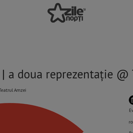
a | a doua reprezentație @
Ev
ro