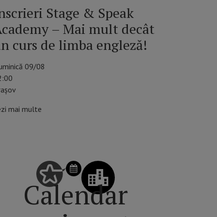
nscrieri Stage & Speak
cademy – Mai mult decât
n curs de limba engleză!
uminică 09/08
2:00
rașov
ezi mai multe
SCHIMBĂ ZIUA DIN CALENDAR
Calendar