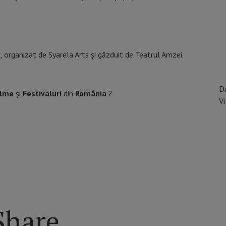
organizat de Syarela Arts și găzduit de Teatrul Amzei.
D
ilme
și
Festivaluri
din
România
?
Vi
Share