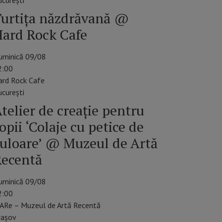
cureşti
urtița năzdrăvană @
ard Rock Cafe
uminică 09/08
2:00
ard Rock Cafe
cureşti
telier de creație pentru
opii ‘Colaje cu petice de
uloare’ @ Muzeul de Artă
Recentă
uminică 09/08
2:00
ARe – Muzeul de Artă Recentă
raşov