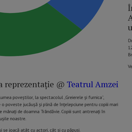
Î
A
u
D
1
B
V
oua reprezentație @
Teatrul Amzei
umea poveștilor, la spectacolul „Greierele și furnica”,
o poveste jucăușă și plină de înțelepciune pentru copiii mari
lase mânați de doamna Trândăvie. Copiii sunt antrenați în
ușile noastre.
i se joacă atât cu actori, cât și cu păpuși.