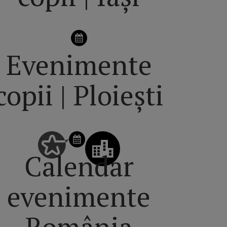
Evenimente
copii | Ploiești
Calendar
evenimente
România