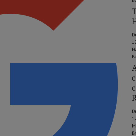
Bu
T
H
D
1
H
Bu
A
c
c
D
1
M
B