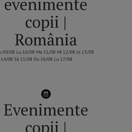
evenimente
copii |
România
u
09/08
Lu
10/08
Ma
11/08
Mi
12/08
Jo
13/08
14/08
Sâ
15/08
Du
16/08
Lu
17/08
ALEGE ORAȘUL
Evenimente
copii |