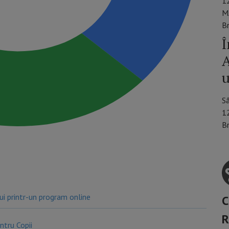
1
M
B
Î
A
u
S
1
B
lui printr-un program online
C
R
ntru Copii