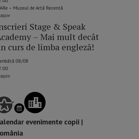
2:00
ARe – Muzeul de Artă Recentă
raşov
nscrieri Stage & Speak
cademy – Mai mult decât
n curs de limba engleză!
âmbătă 08/08
2:00
rașov
alendar evenimente copii |
omânia