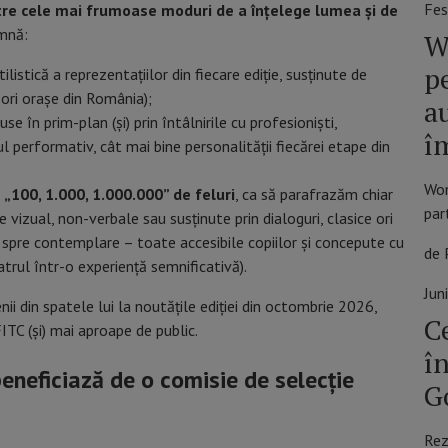
Fes
tre cele mai frumoase moduri de a înțelege lumea și de
amnă:
W
p
tilistică a reprezentațiilor din fiecare ediție, susținute de
 ori orașe din România);
a
duse în prim-plan (și) prin întâlnirile cu profesioniști,
î
l performativ, cât mai bine personalității fiecărei etape din
Won
 „100, 1.000, 1.000.000” de feluri
, ca să parafrazăm chiar
par
e vizual, non-verbale sau susținute prin dialoguri, clasice ori
 spre contemplare – toate accesibile copiilor și concepute cu
de 
atrul într-o experiență semnificativă).
Jun
nii din spatele lui la noutățile ediției din octombrie 2026,
Ce
ITC (și) mai aproape de public.
î
eneficiază de o comisie de selecție
G
Rez