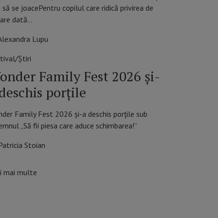
u să se joacePentru copilul care ridică privirea de
care dată…
Alexandra Lupu
tival/Știri
onder Family Fest 2026 și-
deschis porțile
der Family Fest 2026 și-a deschis porțile sub
emnul „Să fii piesa care aduce schimbarea!”
Patricia Stoian
i mai multe