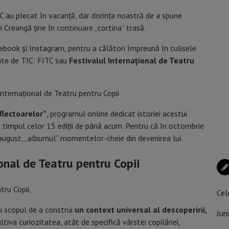
 au plecat în vacanță, dar dorința noastră de a spune
n Creangă ține în continuare „cortina” trasă.
ebook și Instagram, pentru a călători împreună în culisele
iate de TIC: FITC sau
Festivalul Internațional de Teatru
.
flectoarelor”
, programul online dedicat istoriei acestui
n timpul celor 15 ediții de până acum. Pentru că în octombrie
e-august, „albumul” momentelor-cheie din devenirea lui.
onal de Teatru pentru Copii
Cel
cu scopul de a construi
un context universal al descoperirii,
Jun
ltiva curiozitatea, atât de specifică vârstei copilăriei,