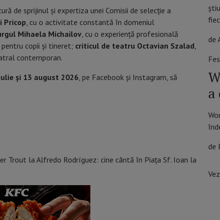
ști
ă de sprijinul și expertiza unei Comisii de selecție a
fie
i Pricop
, cu o activitate constantă în domeniul
rgul Mihaela Michailov
, cu o experiență profesională
de 
entru copii și tineret;
criticul de teatru Octavian Szalad
,
eatral contemporan.
Fes
W
iulie și 13 august 2026
, pe Facebook și Instagram, să
a 
Won
înd
de 
er Trout la Alfredo Rodríguez: cine cântă în Piața Sf. Ioan la
Vez