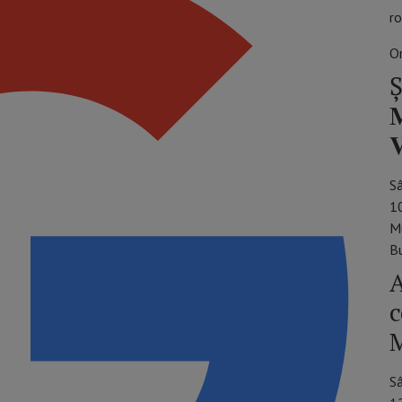
ro
O
Ș
𝐌

S
1
M
Bu
A
c
M
S