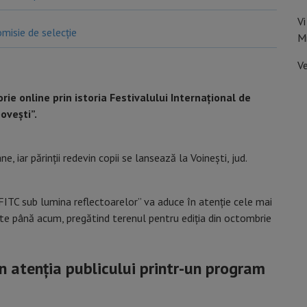
Vi
misie de selecție
M
V
orie online prin istoria Festivalului Internațional de
ovești”.
 iar părinții redevin copii se lansează la Voinești, jud.
: FITC sub lumina reflectoarelor” va aduce în atenție cele mai
e până acum, pregătind terenul pentru ediția din octombrie
în atenția publicului printr-un program