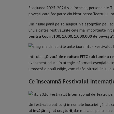
Stagiunea 2025-2026 s-a încheiat, personajele TIC
povești care fac parte din identitatea Teatrului Io
Din 7 iulie până pe 13 august, vă așteptăm pe Fac
unuia dintre festivalurile cele mai importante iniț
pentru Copii „100, 1.000, 1.000.000 de povești”
Intitulat
„O vară de neuitat: FITC sub lumina re
eveniment aduce în atenție informații esențiale di
urmează o nouă ediție, vom răsfoi virtual, în iuli
Ce înseamnă Festivalul Internați
Un festival creat cu și în numele bucuriei, gândit 
al învățării și al creșterii
, dar mai ales pentru a cu