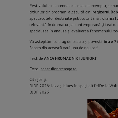
Festivalul din toamna aceasta, de exemplu, se bucur
titlurilor din program, alcătuită din:
regizorul
Bob
spectacolelor destinate publicului tânăr;
dramatu
relevantă în dramaturgia contemporană și teatrul p
specializat în analiza și evaluarea fenomenului t
Vă așteptăm cu drag de teatru și povești,
între 7 
facem din această vară una de neuitat!
Text de
ANCA HROMADNIK | JUNIORT
Foto:
teatrulioncreanga.ro
Citește și:
BJBF 2026: Jazz și blues în spații altfel
De la Walt
BJBF 2026