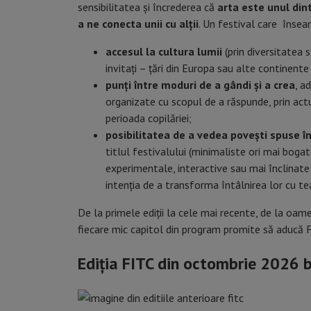
sensibilitatea și încrederea că
arta este unul din
a ne conecta unii cu alții
. Un festival care înse
accesul la cultura lumii
(prin diversitatea s
invitați – țări din Europa sau alte continente
punți între moduri de a gândi și a crea
, a
organizate cu scopul de a răspunde, prin actu
perioada copilăriei;
posibilitatea de a vedea povești spuse în
titlul festivalului (minimaliste ori mai bogat
experimentale, interactive sau mai înclinate
intenția de a transforma întâlnirea lor cu te
De la primele ediții la cele mai recente, de la oame
fiecare mic capitol din program promite să aducă F
Ediția FITC din octombrie 2026 b