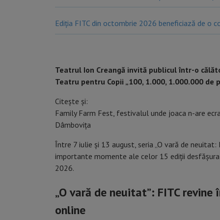
Ediția FITC din octombrie 2026 beneficiază de o co
Teatrul Ion Creangă invită publicul într-o călăt
Teatru pentru Copii „100, 1.000, 1.000.000 de p
Citește și:
Family Farm Fest, festivalul unde joaca n-are ecrane,
Dâmbovița
Între 7 iulie și 13 august, seria „O vară de neuitat
importante momente ale celor 15 ediții desfășurat
2026.
„O vară de neuitat”: FITC revine 
online