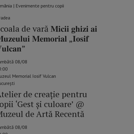
mânia | Evenimente pentru copii
radea
coala de vară 𝐌𝐢𝐜𝐢𝐢 𝐠𝐡𝐢𝐳𝐢 𝐚𝐢
𝐮𝐳𝐞𝐮𝐥𝐮𝐢 𝐌𝐞𝐦𝐨𝐫𝐢𝐚𝐥 „𝐈𝐨𝐬𝐢𝐟
𝐮𝐥𝐜𝐚𝐧”
âmbătă 08/08
0:00
uzeul Memorial Iosif Vulcan
cureşti
telier de creație pentru
opii ‘Gest și culoare’ @
uzeul de Artă Recentă
âmbătă 08/08