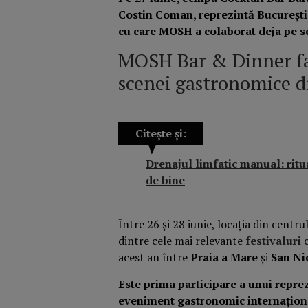
Costin Coman, reprezintă București p
cu care MOSH a colaborat deja pe s
MOSH Bar & Dinner fac
scenei gastronomice d
Citește și:
Drenajul limfatic manual: ritua
de bine
Între 26 și 28 iunie, locația din centru
dintre cele mai relevante
festivaluri
c
acest an între
Praia a Mare
și
San Ni
Este prima participare a unui repr
eveniment gastronomic internațional