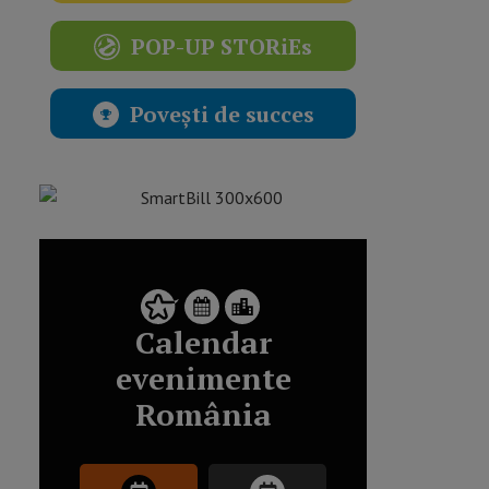
POP-UP STORiEs
Povești de succes
Calendar
evenimente
România