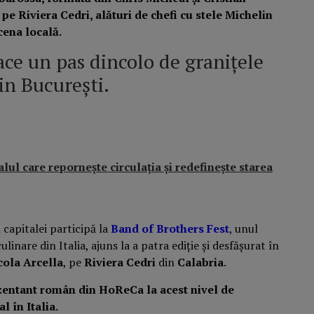
e Riviera Cedri, alături de chefi cu stele Michelin
cena locală.
e un pas dincolo de granițele
in București.
lul care repornește circulația și redefinește starea
l capitalei participă la
Band of Brothers Fest
, unul
ulinare din Italia, ajuns la a patra ediție și desfășurat în
cola Arcella
, pe
Riviera Cedri
din
Calabria
.
ezentant român din HoReCa la acest nivel de
 în Italia.