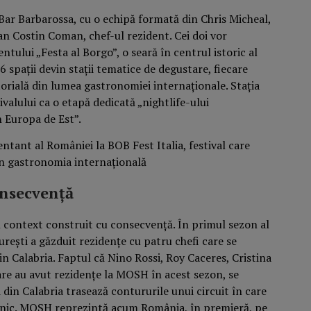
Bar Barbarossa, cu o echipă formată din Chris Micheal,
tian Costin Coman, chef-ul rezident. Cei doi vor
ului „Festa al Borgo”, o seară în centrul istoric al
16 spații devin stații tematice de degustare, fiecare
torială din lumea gastronomiei internaționale. Stația
alului ca o etapă dedicată „nightlife-ului
n Europa de Est”.
onsecvență
n context construit cu consecvență. În primul sezon al
rești a găzduit rezidențe cu patru chefi care se
in Calabria. Faptul că Nino Rossi, Roy Caceres, Cristina
re au avut rezidențe la MOSH în acest sezon, se
 din Calabria trasează contururile unui circuit în care
ganic. MOSH reprezintă acum România, în premieră, pe