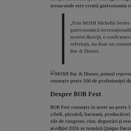
scena unde este creată gastronomia cu
„Prin MOSH Michelin Series 
gastronomică internațională.
acestei direcții, o confirmar
referință, nu doar un consum
Bar & Dinner.
Despre BOB Fest
BOB Fest reunește în acest an peste 
(chefi, pizzaioli, barmani, producători
zile de congrese, cine, degustări și ev
ai ediției 2026 se numără Quique Daco