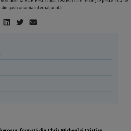
ă
barossa, formată din Chris Micheal și Cristian