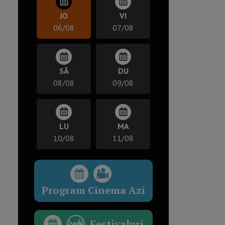
JO
VI
06/08
07/08
SÂ
DU
08/08
09/08
LU
MA
10/08
11/08
Program Cinema Azi
Festivaluri