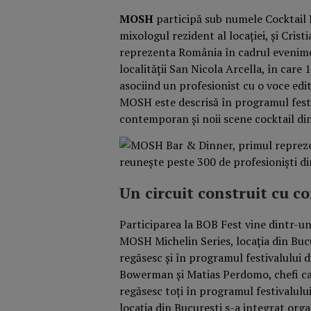
MOSH
participă sub numele Cocktail 
mixologul rezident al locației, și Cris
reprezenta România în cadrul eveniment
localității San Nicola Arcella, în care 
asociind un profesionist cu o voce edi
MOSH este descrisă în programul festiv
contemporan și noii scene cocktail di
Un circuit construit cu c
Participarea la BOB Fest vine dintr-u
MOSH Michelin Series, locația din Bucu
regăsesc și în programul festivalului d
Bowerman și Matias Perdomo, chefi ca
regăsesc toți în programul festivalului
locația din București s-a integrat or