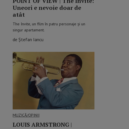
POINT OF VIEW | The Invite:
Uneori e nevoie doar de
atât
The Invite, un film în patru personaje și un
singur apartament.
de Ștefan Iancu
MUZICĂ/OPINII
LOUIS ARMSTRONG |