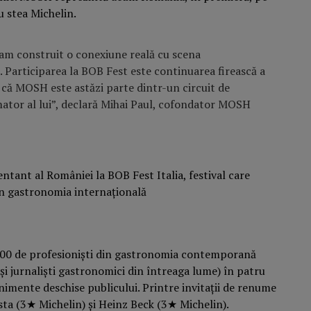
 stea Michelin.
am construit o conexiune reală cu scena
 Participarea la BOB Fest este continuarea firească a
e că MOSH este astăzi parte dintr-un circuit de
ator al lui”, declară Mihai Paul, cofondator MOSH
300 de profesioniști din gastronomia contemporană
 și jurnaliști gastronomici din întreaga lume) în patru
enimente deschise publicului. Printre invitații de renume
sta (3★ Michelin) și Heinz Beck (3★ Michelin).