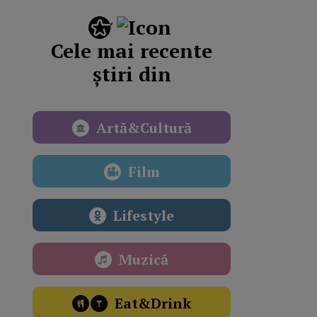
Cele mai recente
știri din
Artă&Cultură
Film
Lifestyle
Muzică
Eat&Drink