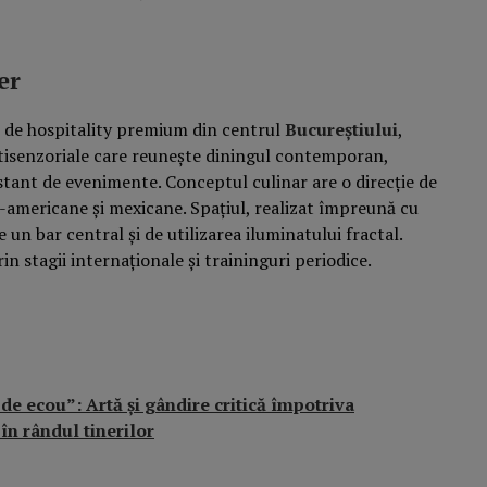
er
 de hospitality premium din centrul
Bucureștiului
,
ltisenzoriale care reunește diningul contemporan,
tant de evenimente. Conceptul culinar are o direcție de
ud-americane și mexicane. Spațiul, realizat împreună cu
un bar central și de utilizarea iluminatului fractal.
in stagii internaționale și traininguri periodice.
e ecou”: Artă și gândire critică împotriva
în rândul tinerilor