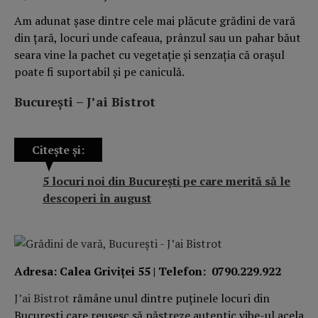
Am adunat șase dintre cele mai plăcute grădini de vară
din țară, locuri unde cafeaua, prânzul sau un pahar băut
seara vine la pachet cu vegetație și senzația că orașul
poate fi suportabil și pe caniculă.
București – J’ai Bistrot
Citește și:
5 locuri noi din București pe care merită să le
descoperi în august
Adresa: Calea Griviței 55 | Telefon: 0790.229.922
J’ai Bistrot
rămâne unul dintre puținele locuri din
București care reușesc să păstreze autentic vibe-ul acela