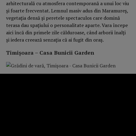
arhitecturală cu atmosfera contemporană a unui loc viu
și foarte frecventat. Lemnul masiv adus din Maramureș,
vegetația densă și peretele spectaculos care domină
terasa dau spațiului o personalitate aparte. Vara începe
aici încă din primele zile călduroase, când arborii înalți
și iedera creează senzația că ai fugit din oraș.
Timișoara – Casa Bunicii Garden