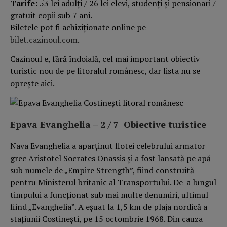
Tarife:
53 lei adulți / 26 lei elevi, studenți și pensionari /
gratuit copii sub 7 ani.
Biletele pot fi achiziționate online pe
bilet.cazinoul.com
.
Cazinoul e, fără îndoială, cel mai important obiectiv
turistic nou de pe litoralul românesc, dar lista nu se
oprește aici.
Epava Evanghelia –
2 / 7 Obiective turistice
Nava Evanghelia a aparținut flotei celebrului armator
grec Aristotel Socrates Onassis și a fost lansată pe apă
sub numele de „Empire Strength”, fiind construită
pentru Ministerul britanic al Transportului. De-a lungul
timpului a funcționat sub mai multe denumiri, ultimul
fiind „Evanghelia”. A eșuat la 1,5 km de plaja nordică a
stațiunii Costinești, pe 15 octombrie 1968. Din cauza