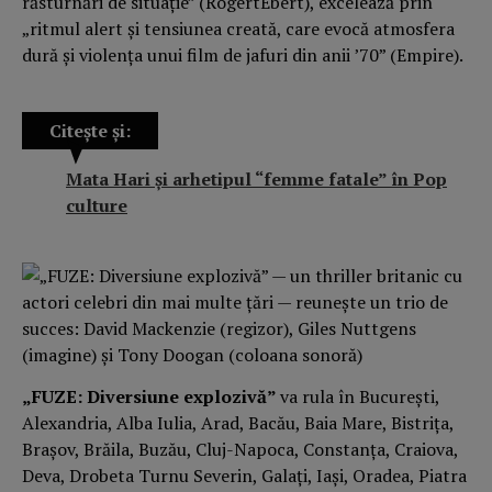
răsturnări de situație” (RogertEbert), excelează prin
„ritmul alert și tensiunea creată, care evocă atmosfera
dură și violența unui film de jafuri din anii ’70” (Empire).
Citește și:
Mata Hari şi arhetipul “femme fatale” în Pop
culture
„FUZE: Diversiune explozivă”
va rula în București,
Alexandria, Alba Iulia, Arad, Bacău, Baia Mare, Bistrița,
Brașov, Brăila, Buzău, Cluj-Napoca, Constanța, Craiova,
Deva, Drobeta Turnu Severin, Galați, Iași, Oradea, Piatra