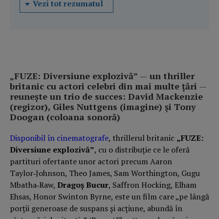
Vezi tot rezumatul
„FUZE: Diversiune explozivă”
—
un thriller
britanic cu actori celebri din mai multe țări
—
reunește un trio de succes: David Mackenzie
(regizor), Giles Nuttgens (imagine) și Tony
Doogan (coloana sonoră)
Disponibil în cinematografe
, thrillerul britanic
„FUZE:
Diversiune explozivă”
, cu o distribuție ce le oferă
partituri ofertante unor actori precum Aaron
Taylor‑Johnson, Theo James, Sam Worthington, Gugu
Mbatha‑Raw,
Dragoș Bucur
, Saffron Hocking, Elham
Ehsas, Honor Swinton Byrne, este un film care „pe lângă
porții generoase de suspans și acțiune, abundă în