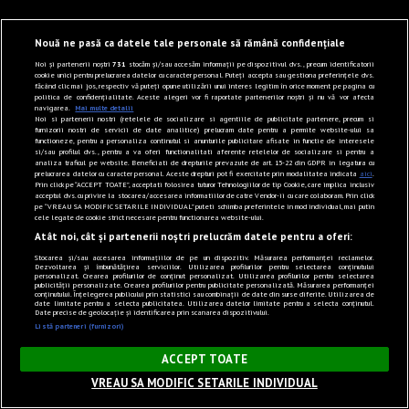
Nouă ne pasă ca datele tale personale să rămână confidențiale
Noi și partenerii noștri
731
stocăm și/sau accesăm informații pe dispozitivul dvs., precum identificatorii
cookie unici pentru prelucrarea datelor cu caracter personal. Puteți accepta sau gestiona preferințele dvs.
făcând clic mai jos, respectiv vă puteți opune utilizării unui interes legitim în orice moment pe pagina cu
politica de confidențialitate. Aceste alegeri vor fi raportate partenerilor noștri și nu vă vor afecta
navigarea.
Mai multe detalii
Noi si partenerii nostri (retelele de socializare si agentiile de publicitate partenere, precum si
furnizorii nostri de servicii de date analitice) prelucram date pentru a permite website-ului sa
functioneze, pentru a personaliza continutul si anunturile publicitare afisate in functie de interesele
si/sau profilul dvs., pentru a va oferi functionalitati aferente retelelor de socializare si pentru a
analiza traficul pe website. Beneficiati de drepturile prevazute de art. 15-22 din GDPR in legatura cu
prelucrarea datelor cu caracter personal. Aceste drepturi pot fi exercitate prin modalitatea indicata
aici
.
Prin click pe “ACCEPT TOATE”, acceptati folosirea tuturor Tehnologiilor de tip Cookie, care implica inclusiv
acceptul dvs. cu privire la stocarea/accesarea informatiilor de catre Vendor-ii cu care colaboram. Prin click
pe “VREAU SA MODIFIC SETARILE INDIVIDUAL” puteti schimba preferintele in mod individual, mai putin
cele legate de cookie strict necesare pentru functionarea website-ului.
Atât noi, cât și partenerii noștri prelucrăm datele pentru a oferi:
Stocarea și/sau accesarea informațiilor de pe un dispozitiv. Măsurarea performanței reclamelor.
Dezvoltarea și îmbunătățirea serviciilor. Utilizarea profilurilor pentru selectarea conținutului
personalizat. Crearea profilurilor de conținut personalizat. Utilizarea profilurilor pentru selectarea
publicității personalizate. Crearea profilurilor pentru publicitate personalizată. Măsurarea performanței
conținutului. Înțelegerea publicului prin statistici sau combinații de date din surse diferite. Utilizarea de
date limitate pentru a selecta publicitatea. Utilizarea datelor limitate pentru a selecta conținutul.
Date precise de geolocație și identificarea prin scanarea dispozitivului.
Listă parteneri (furnizori)
×
ACCEPT TOATE
VREAU SA MODIFIC SETARILE INDIVIDUAL
Sunet