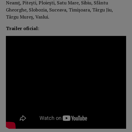
Neamț, Pitești, Ploiești, Satu Mare, Sibiu, Sfântu
Gheorghe, Slobozia, Suceava, Timișoara, Târgu Jiu,
Târgu Mureș, Vaslui.
Trailer oficial
: