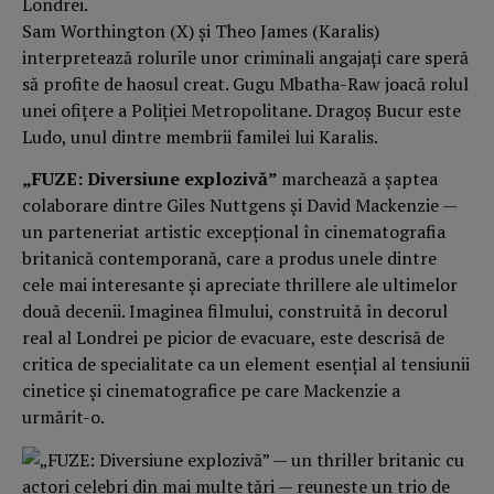
Londrei.
Sam Worthington (X) și Theo James (Karalis)
interpretează rolurile unor criminali angajați care speră
să profite de haosul creat. Gugu Mbatha-Raw joacă rolul
unei ofițere a Poliției Metropolitane. Dragoș Bucur este
Ludo, unul dintre membrii familei lui Karalis.
„FUZE: Diversiune explozivă”
marchează a șaptea
colaborare dintre Giles Nuttgens și David Mackenzie —
un parteneriat artistic excepțional în cinematografia
britanică contemporană, care a produs unele dintre
cele mai interesante și apreciate thrillere ale ultimelor
două decenii. Imaginea filmului, construită în decorul
real al Londrei pe picior de evacuare, este descrisă de
critica de specialitate ca un element esențial al tensiunii
cinetice și cinematografice pe care Mackenzie a
urmărit-o.