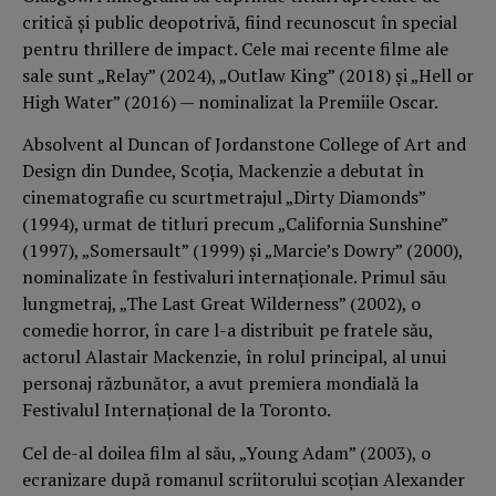
critică și public deopotrivă, fiind recunoscut în special
pentru thrillere de impact. Cele mai recente filme ale
sale sunt „Relay” (2024), „Outlaw King” (2018) și „Hell or
High Water” (2016) — nominalizat la Premiile Oscar.
Absolvent al Duncan of Jordanstone College of Art and
Design din Dundee, Scoția, Mackenzie a debutat în
cinematografie cu scurtmetrajul „Dirty Diamonds”
(1994), urmat de titluri precum „California Sunshine”
(1997), „Somersault” (1999) și „Marcie’s Dowry” (2000),
nominalizate în festivaluri internaționale. Primul său
lungmetraj, „The Last Great Wilderness” (2002), o
comedie horror, în care l-a distribuit pe fratele său,
actorul Alastair Mackenzie, în rolul principal, al unui
personaj răzbunător, a avut premiera mondială la
Festivalul Internațional de la Toronto.
Cel de-al doilea film al său, „Young Adam” (2003), o
ecranizare după romanul scriitorului scoțian Alexander