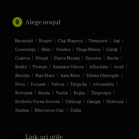
Alege orașul
București
Brașov
Cluj-Napoca
Timișoara
Iași
Constanța
Sibiu
Oradea
Târgu Mureș
Galați
Craiova
Pitești
Piatra Neamț
Suceava
Bacău
Brăila
Ploiești
Râmnicu Vâlcea
Alba Iulia
Arad
Bistrița
Baia Mare
Satu Mare
Sfântu Gheorghe
Deva
Focșani
Tulcea
Târgu Jiu
Alexandria
Botoșani
Buzău
Vaslui
Reșița
Târgoviște
Drobeta-Turnu Severin
Călărași
Giurgiu
Slobozia
Slatina
Miercurea-Ciuc
Zalău
Link-uri utile