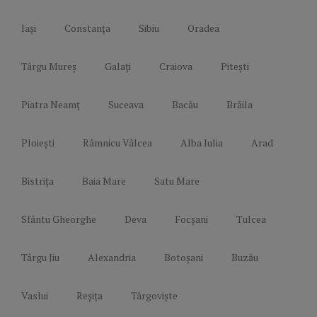
Iași
Constanța
Sibiu
Oradea
Târgu Mureș
Galați
Craiova
Pitești
Piatra Neamț
Suceava
Bacău
Brăila
Ploiești
Râmnicu Vâlcea
Alba Iulia
Arad
Bistrița
Baia Mare
Satu Mare
Sfântu Gheorghe
Deva
Focșani
Tulcea
Târgu Jiu
Alexandria
Botoșani
Buzău
Vaslui
Reșița
Târgoviște