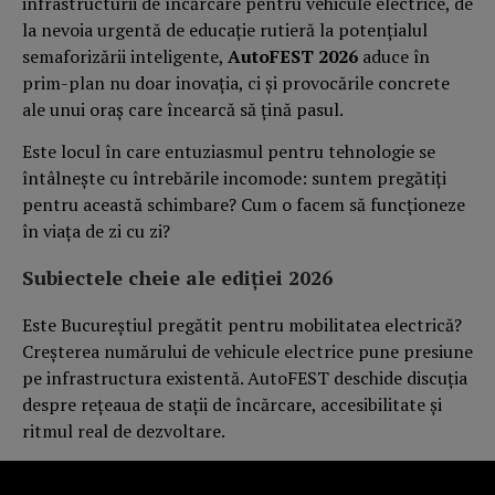
infrastructurii de încărcare pentru vehicule electrice, de
la nevoia urgentă de educație rutieră la potențialul
semaforizării inteligente,
AutoFEST 2026
aduce în
prim-plan nu doar inovația, ci și provocările concrete
ale unui oraș care încearcă să țină pasul.
Este locul în care entuziasmul pentru tehnologie se
întâlnește cu întrebările incomode: suntem pregătiți
pentru această schimbare? Cum o facem să funcționeze
în viața de zi cu zi?
Subiectele cheie ale ediției 2026
Este Bucureștiul pregătit pentru mobilitatea electrică?
Creșterea numărului de vehicule electrice pune presiune
pe infrastructura existentă. AutoFEST deschide discuția
despre rețeaua de stații de încărcare, accesibilitate și
ritmul real de dezvoltare.