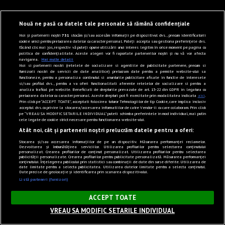
Nouă ne pasă ca datele tale personale să rămână confidențiale
Noi și partenerii noștri
731
stocăm și/sau accesăm informații pe dispozitivul dvs., precum identificatorii
cookie unici pentru prelucrarea datelor cu caracter personal. Puteți accepta sau gestiona preferințele dvs.
făcând clic mai jos, respectiv vă puteți opune utilizării unui interes legitim în orice moment pe pagina cu
politica de confidențialitate. Aceste alegeri vor fi raportate partenerilor noștri și nu vă vor afecta
navigarea.
Mai multe detalii
Noi si partenerii nostri (retelele de socializare si agentiile de publicitate partenere, precum si
furnizorii nostri de servicii de date analitice) prelucram date pentru a permite website-ului sa
functioneze, pentru a personaliza continutul si anunturile publicitare afisate in functie de interesele
si/sau profilul dvs., pentru a va oferi functionalitati aferente retelelor de socializare si pentru a
analiza traficul pe website. Beneficiati de drepturile prevazute de art. 15-22 din GDPR in legatura cu
prelucrarea datelor cu caracter personal. Aceste drepturi pot fi exercitate prin modalitatea indicata
aici
.
Prin click pe “ACCEPT TOATE”, acceptati folosirea tuturor Tehnologiilor de tip Cookie, care implica inclusiv
acceptul dvs. cu privire la stocarea/accesarea informatiilor de catre Vendor-ii cu care colaboram. Prin click
pe “VREAU SA MODIFIC SETARILE INDIVIDUAL” puteti schimba preferintele in mod individual, mai putin
cele legate de cookie strict necesare pentru functionarea website-ului.
Atât noi, cât și partenerii noștri prelucrăm datele pentru a oferi:
Stocarea și/sau accesarea informațiilor de pe un dispozitiv. Măsurarea performanței reclamelor.
Dezvoltarea și îmbunătățirea serviciilor. Utilizarea profilurilor pentru selectarea conținutului
personalizat. Crearea profilurilor de conținut personalizat. Utilizarea profilurilor pentru selectarea
publicității personalizate. Crearea profilurilor pentru publicitate personalizată. Măsurarea performanței
conținutului. Înțelegerea publicului prin statistici sau combinații de date din surse diferite. Utilizarea de
date limitate pentru a selecta publicitatea. Utilizarea datelor limitate pentru a selecta conținutul.
Date precise de geolocație și identificarea prin scanarea dispozitivului.
Listă parteneri (furnizori)
×
ACCEPT TOATE
VREAU SA MODIFIC SETARILE INDIVIDUAL
Sunet