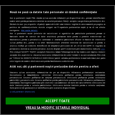
Nouă ne pasă ca datele tale personale să rămână confidențiale
Noi și partenerii noștri
731
stocăm și/sau accesăm informații pe dispozitivul dvs., precum identificatorii
cookie unici pentru prelucrarea datelor cu caracter personal. Puteți accepta sau gestiona preferințele dvs.
făcând clic mai jos, respectiv vă puteți opune utilizării unui interes legitim în orice moment pe pagina cu
politica de confidențialitate. Aceste alegeri vor fi raportate partenerilor noștri și nu vă vor afecta
navigarea.
Mai multe detalii
Noi si partenerii nostri (retelele de socializare si agentiile de publicitate partenere, precum si
furnizorii nostri de servicii de date analitice) prelucram date pentru a permite website-ului sa
functioneze, pentru a personaliza continutul si anunturile publicitare afisate in functie de interesele
si/sau profilul dvs., pentru a va oferi functionalitati aferente retelelor de socializare si pentru a
analiza traficul pe website. Beneficiati de drepturile prevazute de art. 15-22 din GDPR in legatura cu
prelucrarea datelor cu caracter personal. Aceste drepturi pot fi exercitate prin modalitatea indicata
aici
.
Prin click pe “ACCEPT TOATE”, acceptati folosirea tuturor Tehnologiilor de tip Cookie, care implica inclusiv
acceptul dvs. cu privire la stocarea/accesarea informatiilor de catre Vendor-ii cu care colaboram. Prin click
pe “VREAU SA MODIFIC SETARILE INDIVIDUAL” puteti schimba preferintele in mod individual, mai putin
cele legate de cookie strict necesare pentru functionarea website-ului.
Atât noi, cât și partenerii noștri prelucrăm datele pentru a oferi:
Stocarea și/sau accesarea informațiilor de pe un dispozitiv. Măsurarea performanței reclamelor.
Dezvoltarea și îmbunătățirea serviciilor. Utilizarea profilurilor pentru selectarea conținutului
personalizat. Crearea profilurilor de conținut personalizat. Utilizarea profilurilor pentru selectarea
publicității personalizate. Crearea profilurilor pentru publicitate personalizată. Măsurarea performanței
conținutului. Înțelegerea publicului prin statistici sau combinații de date din surse diferite. Utilizarea de
date limitate pentru a selecta publicitatea. Utilizarea datelor limitate pentru a selecta conținutul.
Date precise de geolocație și identificarea prin scanarea dispozitivului.
Listă parteneri (furnizori)
×
ACCEPT TOATE
VREAU SA MODIFIC SETARILE INDIVIDUAL
Sunet