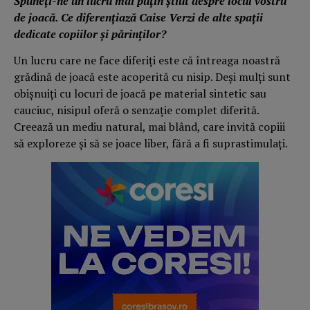
Spuneți-ne un lucru mai puțin știut despre locul vostru
de joacă. Ce diferențiază Caise Verzi de alte spații
dedicate copiilor și părinților?
Un lucru care ne face diferiți este că întreaga noastră
grădină de joacă este acoperită cu nisip. Deși mulți sunt
obișnuiți cu locuri de joacă pe material sintetic sau
cauciuc, nisipul oferă o senzație complet diferită.
Creează un mediu natural, mai blând, care invită copiii
să exploreze și să se joace liber, fără a fi suprastimulați.