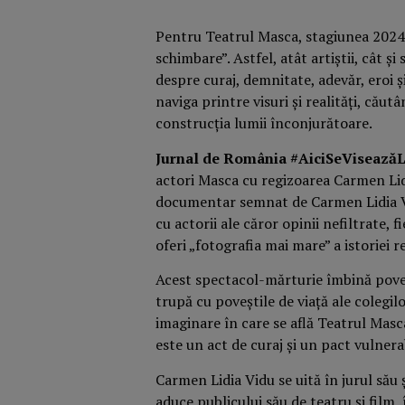
Pentru Teatrul Masca, stagiunea 2024-
schimbare”. Astfel, atât artiștii, cât ș
despre curaj, demnitate, adevăr, eroi
naviga printre visuri și realități, cău
construcția lumii înconjurătoare.
Jurnal de România #AiciSeViseaz
actori Masca cu regizoarea Carmen Lid
documentar semnat de Carmen Lidia 
cu actorii ale căror opinii nefiltrate, 
oferi „fotografia mai mare” a istoriei 
Acest spectacol-mărturie îmbină povești
trupă cu poveștile de viață ale colegil
imaginare în care se află Teatrul Masc
este un act de curaj și un pact vulnerab
Carmen Lidia Vidu se uită în jurul său ș
aduce publicului său de teatru și film,