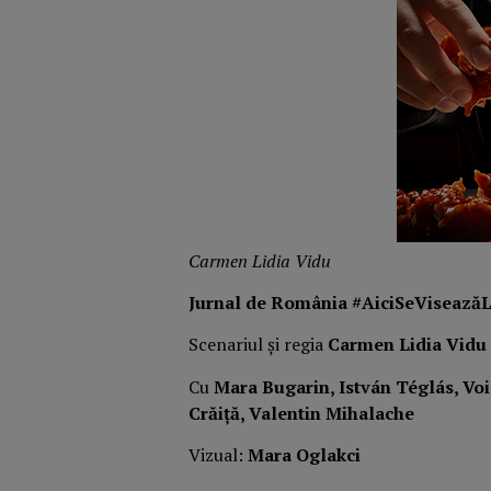
Carmen Lidia Vidu
Jurnal de România #AiciSeVisează
Scenariul și regia
Carmen Lidia Vidu
Cu
Mara Bugarin, István Téglás, Voi
Crăiță, Valentin Mihalache
Vizual:
Mara Oglakci