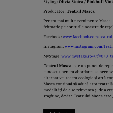
Styling:
Olivia Stoica / Pinkbull Vin
Producător:
Teatrul Masca
Pentru mai multe evenimente Masca, pu
februarie pe conturile noastre de rețe
Facebook:
www.facebook.com/teatrul
Instagram:
www.instagram.com/teatr
MyStage:
www.mystage.ro/#/f=0+0+t
Teatrul Masca
este un punct de reper
cunoscut pentru abordarea sa neconve
alternative, teatru ecologic și artă co
Masca continuă să aducă arta teatral
modalități de a se reinventa și de a cr
stagiune, deviza Teatrului Masca este „