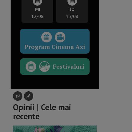
MI
JO
12/08
13/08
Program Cinema Azi
Festivaluri
Opinii | Cele mai
recente