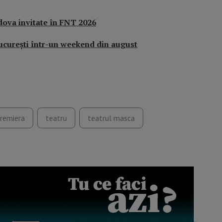
ova invitate în FNT 2026
ucureşti într-un weekend din august
remiera
teatru
teatrul masca