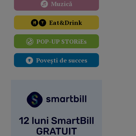
Muzică
Eat&Drink
POP-UP STORiEs
Povești de succes