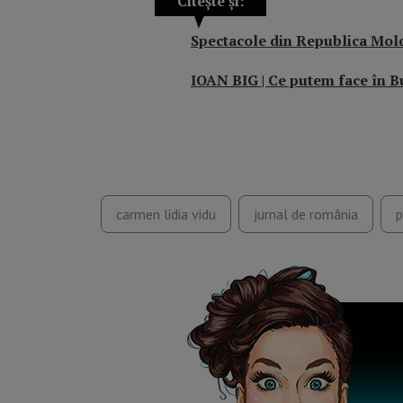
Citește și:
Spectacole din Republica Mold
IOAN BIG | Ce putem face în B
carmen lidia vidu
jurnal de românia
p