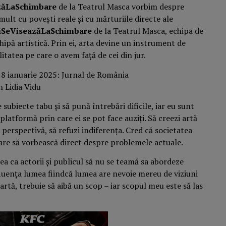
azăLaSchimbare
de la Teatrul Masca vorbim despre
mult cu povești reale și cu mărturiile directe ale
ciSeViseazăLaSchimbare
de la Teatrul Masca, echipa de
ipă artistică. Prin ei, arta devine un instrument de
tatea pe care o avem față de cei din jur.
ubiecte tabu și să pună întrebări dificile, iar eu sunt
platformă prin care ei se pot face auziți. Să creezi artă
o perspectivă, să refuzi indiferența. Cred că societatea
care să vorbească direct despre problemele actuale.
rea ca actorii și publicul să nu se teamă sa abordeze
nfluența lumea fiindcă lumea are nevoie mereu de viziuni
 artă, trebuie să aibă un scop – iar scopul meu este să las