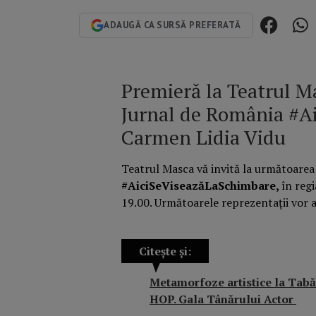
ADAUGĂ CA SURSĂ PREFERATĂ
Premieră la Teatrul Ma
Jurnal de România #A
Carmen Lidia Vidu
Teatrul Masca vă invită la următoarea
#AiciSeViseazăLaSchimbare,
în reg
19.00. Următoarele reprezentații vor a
Citește și:
Metamorfoze artistice la Tabă
HOP. Gala Tânărului Actor