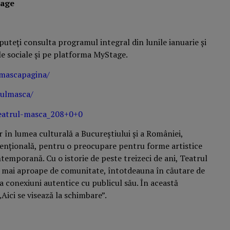
tage
teți consulta programul integral din lunile ianuarie și
le sociale și pe platforma MyStage.
mascapagina/
ulmasca/
eatrul-masca_208+0+0
 în lumea culturală a Bucureștiului și a României,
nțională, pentru o preocupare pentru forme artistice
ntemporană. Cu o istorie de peste treizeci de ani, Teatrul
ă mai aproape de comunitate, întotdeauna în căutare de
ea conexiuni autentice cu publicul său. În această
Aici se visează la schimbare”.