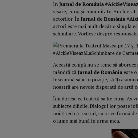
În
Jurnal de România #AiciSeVise
visare, curaj și comunitate. Am lucrat 
actorilor. În
Jurnal de România #Ai
actori este mai mult decât o simplă ech
schimbare. Vorbesc despre responsabili
Această echipă nu se teme să abordeze s
mândră că
Jurnal de România
este o 
înseamnă să iei o poziție, să îți asumi 
noastră are nevoie disperată de artă 
Îmi doresc ca teatrul sa fie curaj. As v
subiecte dificile. Dialogul lor poate i
noi. Cred că teatrul, ca orice formă de
o lume mai bună în urma mea.