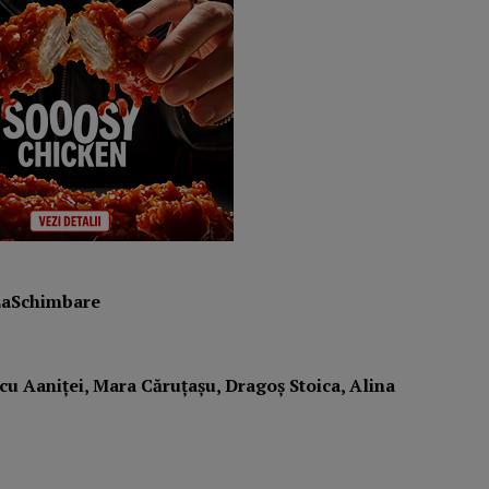
LaSchimbare
cu Aaniței, Mara Căruțașu, Dragoș Stoica, Alina