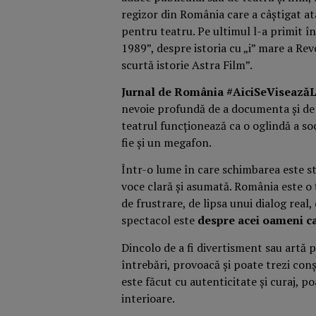
regizor din România care a câștigat a
pentru teatru. Pe ultimul l-a primit î
1989”, despre istoria cu „i” mare a Revo
scurtă istorie Astra Film”.
Jurnal de România #AiciSeVisează
nevoie profundă de a documenta și de 
teatrul funcționează ca o oglindă a soc
fie și un megafon.
Într-o lume în care schimbarea este st
voce clară și asumată. România este o ț
de frustrare, de lipsa unui dialog rea
spectacol este
despre acei oameni ca
Dincolo de a fi divertisment sau artă p
întrebări, provoacă și poate trezi conș
este făcut cu autenticitate și curaj, 
interioare.