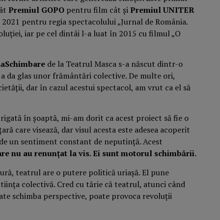
tât
Premiul GOPO
pentru film cât și
Premiul UNITER
n 2021 pentru regia spectacolului „Jurnal de România.
luției, iar pe cel dintâi l-a luat în 2015 cu filmul „O
LaSchimbare
de la Teatrul Masca s-a născut dintr-o
a da glas unor frământări colective. De multe ori,
ietății, dar în cazul acestui spectacol, am vrut ca el să
rigată în șoaptă, mi-am dorit ca acest proiect să fie o
ară care visează, dar visul acesta este adesea acoperit
l, de un sentiment constant de neputință. Acest
re nu au renunțat la vis. Ei sunt motorul schimbării.
ură, teatrul are o putere politică uriașă. El pune
tiința colectivă. Cred cu tărie că teatrul, atunci când
poate schimba perspective, poate provoca revoluții