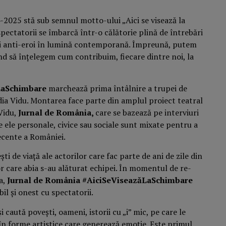
2025 stă sub semnul motto-ului „Aici se visează la
i spectatorii se îmbarcă într-o călătorie plină de întrebări
 și anti-eroi în lumină contemporană. Împreună, putem
tând să înțelegem cum contribuim, fiecare dintre noi, la
ăLaSchimbare
marchează prima întâlnire a trupei de
ia Vidu. Montarea face parte din amplul proiect teatral
Vidu,
Jurnal de România,
care se bazează pe interviuri
fie ele personale, civice sau sociale sunt mixate pentru a
recente a României.
 de viață ale actorilor care fac parte de ani de zile din
or care abia s-au alăturat echipei. În momentul de re-
a,
Jurnal de România #AiciSeViseazăLaSchimbare
il și onest cu spectatorii.
i caută povești, oameni, istorii cu „i” mic, pe care le
 în forme artistice care generează emoție. Este primul