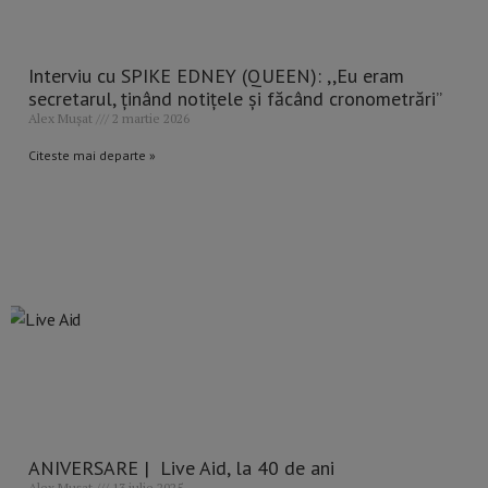
Interviu cu SPIKE EDNEY (QUEEN): ,,Eu eram
secretarul, ținând notițele și făcând cronometrări”
Alex Mușat
2 martie 2026
Citeste mai departe »
ANIVERSARE | Live Aid, la 40 de ani
Alex Mușat
13 iulie 2025