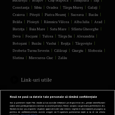
București
Brașov
Cluj-Napoca
Timișoara
Iași
Constanța
Sibiu
Oradea
Târgu Mureș
Galați
Craiova
Pitești
Piatra Neamț
Suceava
Bacău
Brăila
Ploiești
Râmnicu Vâlcea
Alba Iulia
Arad
Bistrița
Baia Mare
Satu Mare
Sfântu Gheorghe
Deva
Focșani
Tulcea
Târgu Jiu
Alexandria
Botoșani
Buzău
Vaslui
Reșița
Târgoviște
Drobeta-Turnu Severin
Călărași
Giurgiu
Slobozia
Slatina
Miercurea-Ciuc
Zalău
Link-uri utile
Politică de confidențialitate
Nouă ne pasă ca datele tale personale să rămână confidențiale
Termeni și Condiții
Noi și partenerii noștri
731
stocăm și/sau accesăm informații pe dispozitivul dvs., precum identificatorii
cookie unici pentru prelucrarea datelor cu caracter personal. Puteți accepta sau gestiona preferințele dvs.
făcând clic mai jos, respectiv vă puteți opune utilizării unui interes legitim în orice moment pe pagina cu
Mediakit Zile si Nopti
politica de confidențialitate. Aceste alegeri vor fi raportate partenerilor noștri și nu vă vor afecta