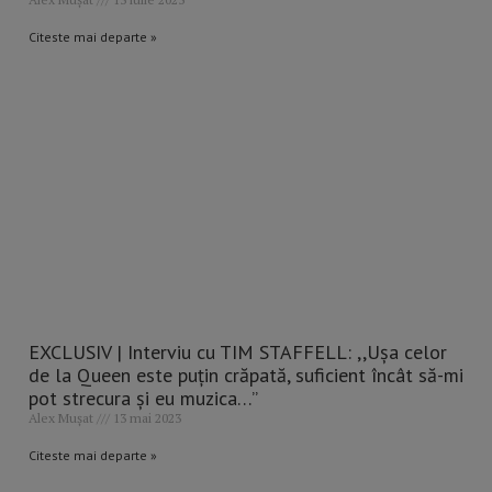
Citeste mai departe »
EXCLUSIV | Interviu cu TIM STAFFELL: ,,Ușa celor
de la Queen este puțin crăpată, suficient încât să-mi
pot strecura și eu muzica…”
Alex Mușat
13 mai 2023
Citeste mai departe »