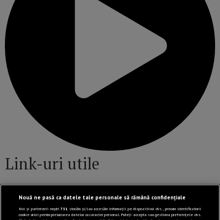
Link-uri utile
Nouă ne pasă ca datele tale personale să rămână confidențiale
Politică de confidențialitate
Noi și partenerii noștri
731
stocăm și/sau accesăm informații pe dispozitivul dvs., precum identificatorii
Termeni și Condiții
cookie unici pentru prelucrarea datelor cu caracter personal. Puteți accepta sau gestiona preferințele dvs.