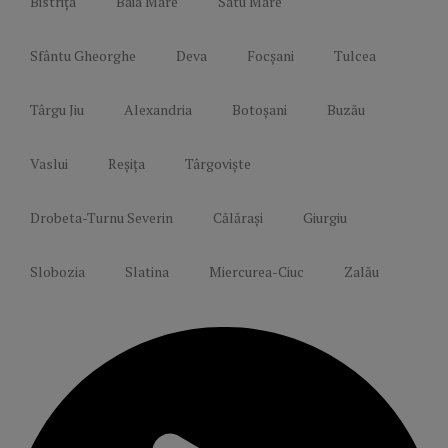
Bistrița
Baia Mare
Satu Mare
Sfântu Gheorghe
Deva
Focșani
Tulcea
Târgu Jiu
Alexandria
Botoșani
Buzău
Vaslui
Reșița
Târgoviște
Drobeta-Turnu Severin
Călărași
Giurgiu
Slobozia
Slatina
Miercurea-Ciuc
Zalău