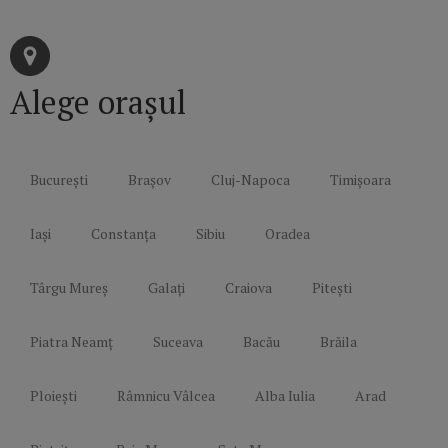
Alege orașul
București
Brașov
Cluj-Napoca
Timișoara
Iași
Constanța
Sibiu
Oradea
Târgu Mureș
Galați
Craiova
Pitești
Piatra Neamț
Suceava
Bacău
Brăila
Ploiești
Râmnicu Vâlcea
Alba Iulia
Arad