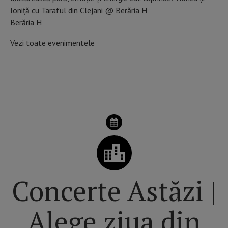
Ioniță cu Taraful din Clejani @ Berăria H
Berăria H
Vezi toate evenimentele
VEZI PROGRAMUL CONCERTELOR ÎN ROMÂNIA
Concerte Astăzi |
Alege ziua din