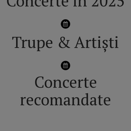
Concerte în 2025
Trupe & Artiști
Concerte
recomandate
VEZI pagina principală dedicată CONCERTELOR din
ROMÂNIA