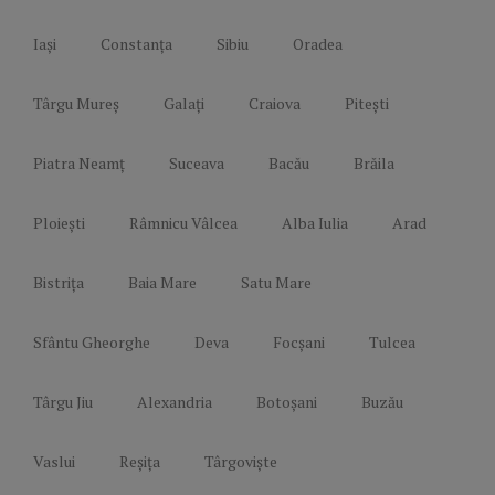
Iași
Constanța
Sibiu
Oradea
Târgu Mureș
Galați
Craiova
Pitești
Piatra Neamț
Suceava
Bacău
Brăila
Ploiești
Râmnicu Vâlcea
Alba Iulia
Arad
Bistrița
Baia Mare
Satu Mare
Sfântu Gheorghe
Deva
Focșani
Tulcea
Târgu Jiu
Alexandria
Botoșani
Buzău
Vaslui
Reșița
Târgoviște