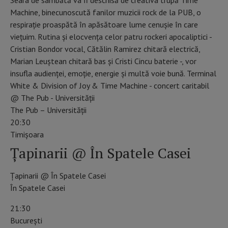
Machine, binecunoscută fanilor muzicii rock de la PUB, o
respiraţie proaspătă în apăsătoare lume cenuşie în care
vieţuim. Rutina şi elocvenţa celor patru rockeri apocaliptici -
Cristian Bondor vocal, Cătălin Ramirez chitară electrică,
Marian Leuștean chitară bas şi Cristi Cincu baterie -, vor
insufla audienţei, emoţie, energie şi multă voie bună. Terminal
White & Division of Joy & Time Machine - concert caritabil
@ The Pub - Universității
The Pub – Universității
20:30
Timişoara
Țapinarii @ În Spatele Casei
Țapinarii @ În Spatele Casei
În Spatele Casei
21:30
Bucureşti