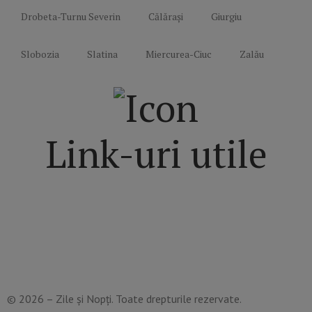
Drobeta-Turnu Severin
Călărași
Giurgiu
Slobozia
Slatina
Miercurea-Ciuc
Zalău
Link-uri utile
Politică de confidențialitate
Termeni și Condiții
Mediakit Zile si Nopti
Contact
© 2026 – Zile și Nopți. Toate drepturile rezervate.