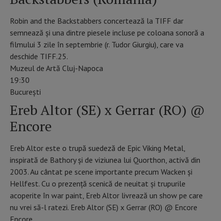
Robin and the Backstabbers concertează la TIFF dar
semnează și una dintre piesele incluse pe coloana sonoră a
filmului 3 zile în septembrie (r. Tudor Giurgiu), care va
deschide TIFF.25.
Muzeul de Artă Cluj-Napoca
19:30
Bucureşti
Ereb Altor (SE) x Gerrar (RO) @
Encore
Ereb Altor este o trupă suedeză de Epic Viking Metal,
inspirată de Bathory și de viziunea lui Quorthon, activă din
2003. Au cântat pe scene importante precum Wacken și
Hellfest. Cu o prezență scenică de neuitat și trupurile
acoperite în war paint, Ereb Altor livrează un show pe care
nu vrei să-l ratezi. Ereb Altor (SE) x Gerrar (RO) @ Encore
Encore