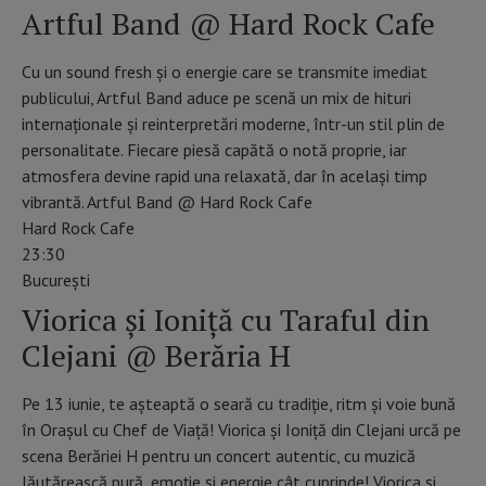
Artful Band @ Hard Rock Cafe
Cu un sound fresh și o energie care se transmite imediat
publicului, Artful Band aduce pe scenă un mix de hituri
internaționale și reinterpretări moderne, într-un stil plin de
personalitate. Fiecare piesă capătă o notă proprie, iar
atmosfera devine rapid una relaxată, dar în același timp
vibrantă. Artful Band @ Hard Rock Cafe
Hard Rock Cafe
23:30
Bucureşti
Viorica și Ioniță cu Taraful din
Clejani @ Berăria H
Pe 13 iunie, te așteaptă o seară cu tradiție, ritm și voie bună
în Orașul cu Chef de Viață! Viorica și Ioniță din Clejani urcă pe
scena Berăriei H pentru un concert autentic, cu muzică
lăutărească pură, emoție și energie cât cuprinde! Viorica și