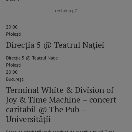
reclama p7
20:00
Ploieşti
Direcția 5 @ Teatrul Nației
Direcția 5 @ Teatrul Nației
Ploiești
20:00
Bucureşti
Terminal White & Division of
Joy & Time Machine – concert
caritabil @ The Pub –
Universității
Seara de sâmbătă va fi deschisă de creativa trupă Time