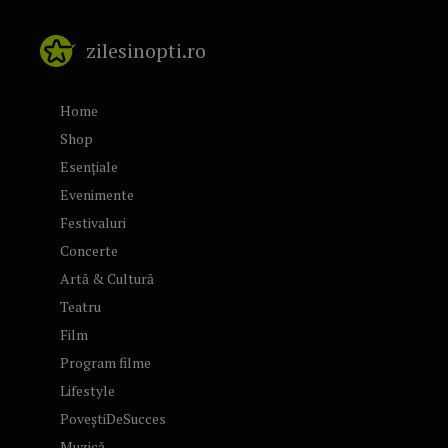
zilesinopti.ro
Home
Shop
Esențiale
Evenimente
Festivaluri
Concerte
Artă & Cultură
Teatru
Film
Program filme
Lifestyle
PoveștiDeSucces
Muzică