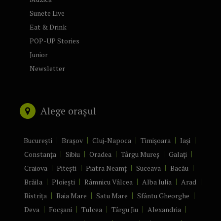
Sunete Live
Eat & Drink
POP-UP Stories
Junior
Newsletter
Alege orașul
București
Brașov
Cluj-Napoca
Timișoara
Iași
Constanța
Sibiu
Oradea
Târgu Mureș
Galați
Craiova
Pitești
Piatra Neamț
Suceava
Bacău
Brăila
Ploiești
Râmnicu Vâlcea
Alba Iulia
Arad
Bistrița
Baia Mare
Satu Mare
Sfântu Gheorghe
Deva
Focșani
Tulcea
Târgu Jiu
Alexandria