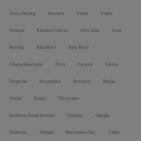
Piatra Neamț
Suceava
Bacău
Brăila
Ploiești
Râmnicu Vâlcea
Alba Iulia
Arad
Bistrița
Baia Mare
Satu Mare
Sfântu Gheorghe
Deva
Focșani
Tulcea
Târgu Jiu
Alexandria
Botoșani
Buzău
Vaslui
Reșița
Târgoviște
Drobeta-Turnu Severin
Călărași
Giurgiu
Slobozia
Slatina
Miercurea-Ciuc
Zalău