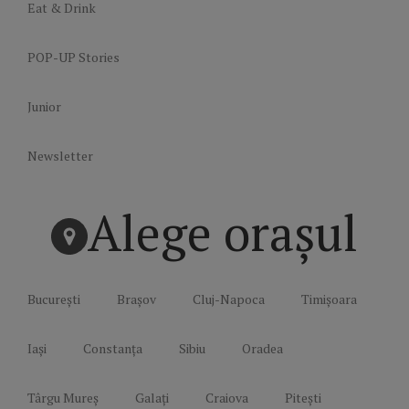
Eat & Drink
POP-UP Stories
Junior
Newsletter
Alege orașul
București
Brașov
Cluj-Napoca
Timișoara
Iași
Constanța
Sibiu
Oradea
Târgu Mureș
Galați
Craiova
Pitești