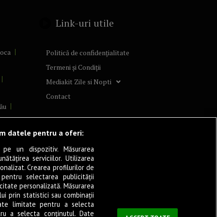
Link-uri utile
poca
Politică de confidențialitate
Termeni și Condiții
Mediakit Zile si Nopti
Contact
ău
lcea
ăm datele pentru a oferi:
 pe un dispozitiv. Măsurarea
tățirea serviciilor. Utilizarea
cșani
onalizat. Crearea profilurilor de
ia
 pentru selectarea publicității
icitate personalizată. Măsurarea
eșița
i prin statistici sau combinații
ate limitate pentru a selecta
tru a selecta conținutul. Date
ași