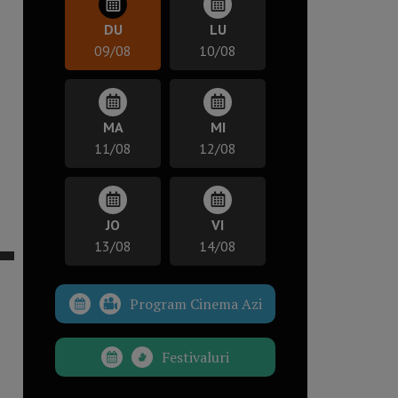
DU
LU
09/08
10/08
MA
MI
11/08
12/08
JO
VI
13/08
14/08
Program Cinema Azi
Festivaluri