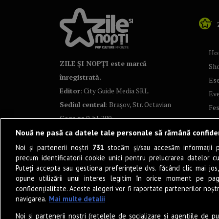
Ho
ZILE ȘI NOPȚI este marcă
Sh
înregistrată.
Ese
Editor
: City Guide Media SRL.
Ev
Sediul central
: Brașov, Str. Octavian
Fes
Goga nr. 9, bl. 290
Co
Nouă ne pasă ca datele tale personale să rămână confide
Art
Noi și partenerii noștri
731
stocăm și/sau accesăm informații pe
Tea
precum identificatorii cookie unici pentru prelucrarea datelor c
Fil
Puteți accepta sau gestiona preferințele dvs. făcând clic mai jos,
Pro
opune utilizării unui interes legitim în orice moment pe pag
confidențialitate. Aceste alegeri vor fi raportate partenerilor noștr
Lif
navigarea.
Mai multe detalii
Po
Noi si partenerii nostri (retelele de socializare si agentiile de p
Mu