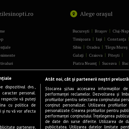
zilesinopti.ro
Alege orașul
me
București
Brașov
Cluj-Na
op
Timișoara
Iași
Constanța
nțiale
Sibiu
Oradea
Târgu Mureș
enimente
Galați
Craiova
Pitești
tivaluri
Piatra Neamț
Suceava
Bac
ncerte
Brăila
Ploiești
Râmnicu Vâ
nțiale
Atât noi, cât și partenerii noștri prelucr
ă & Cultură
Alba Iulia
Arad
Bistrița
 dispozitivul dvs.,
tru
Baia Mare
Satu Mare
Stocarea și/sau accesarea informațiilor de
u caracter personal.
performanței reclamelor. Dezvoltarea și îmbună
m
Sfântu Gheorghe
Deva
Fo
 respectiv vă puteți
profilurilor pentru selectarea conținutului pers
gram filme
Tulcea
Târgu Jiu
Alexandr
ina cu politica de
conținut personalizat. Utilizarea profilurilor
personalizate. Crearea profilurilor pentru publ
i și nu vă vor afecta
estyle
Botoșani
Buzău
Vaslui
R
performanței conținutului. Înțelegerea publiculu
veștiDeSucces
Târgoviște
de date din surse diferite. Utilizarea de d
publicitatea. Utilizarea datelor limitate pen
ublicitate partenere,
zică
Drobeta-Turnu Severin
Călăr