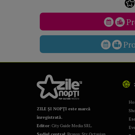
Pr
Pr
Ho
ZILE ȘI NOPȚI este marcă
Sh
înregistrată.
Ese
Editor
: City Guide Media SRL.
Ev
Sediul central
: Brașov, Str. Octavian