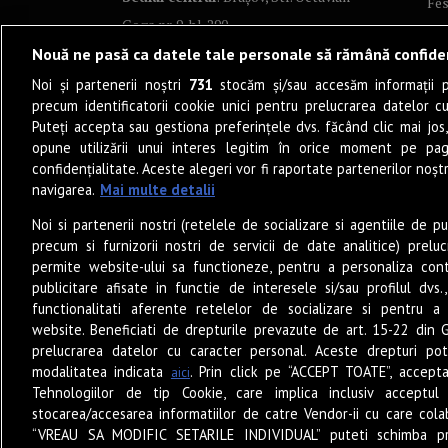
Fes
Goga nr. 9, bl. 290
Co
Nouă ne pasă ca datele tale personale să rămână confide
Art
Noi și partenerii noștri
731
stocăm și/sau accesăm informații pe
Tea
precum identificatorii cookie unici pentru prelucrarea datelor c
Fil
Puteți accepta sau gestiona preferințele dvs. făcând clic mai jos,
Pro
opune utilizării unui interes legitim în orice moment pe pag
confidențialitate. Aceste alegeri vor fi raportate partenerilor noștr
Lif
navigarea.
Mai multe detalii
Po
Noi si partenerii nostri (retelele de socializare si agentiile de p
Mu
precum si furnizorii nostri de servicii de date analitice) prel
Sun
permite website-ului sa functioneze, pentru a personaliza conti
Eat
publicitare afisate in functie de interesele si/sau profilul dvs
functionalitati aferente retelelor de socializare si pentru a 
PO
website. Beneficiati de drepturile prevazute de art. 15-22 din 
Jun
prelucrarea datelor cu caracter personal. Aceste drepturi pot
Ne
modalitatea indicata
. Prin click pe “ACCEPT TOATE”, accepta
aici
Tehnologiilor de tip Cookie, care implica inclusiv acceptul 
stocarea/accesarea informatiilor de catre Vendor-ii cu care cola
“VREAU SA MODIFIC SETARILE INDIVIDUAL” puteti schimba pr
© 2026 – Zile și Nopți. Toate drepturile rezervate.