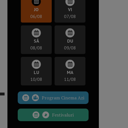
JO
VI
06/08
07/08
SÂ
DU
08/08
09/08
LU
MA
10/08
11/08
Program Cinema Azi
Festivaluri