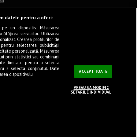
ău
lcea
ăm datele pentru a oferi:
 pe un dispozitiv. Măsurarea
tățirea serviciilor. Utilizarea
cșani
onalizat. Crearea profilurilor de
ia
 pentru selectarea publicității
icitate personalizată. Măsurarea
eșița
i prin statistici sau combinații
ate limitate pentru a selecta
tru a selecta conținutul. Date
ași
ACCEPT TOATE
rea dispozitivului.
VREAU SA MODIFIC
SETARILE INDIVIDUAL