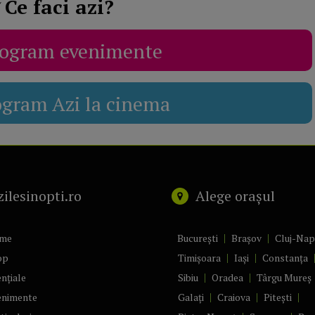
Ce faci azi?
ogram evenimente
ogram Azi la cinema
zilesinopti.ro
Alege orașul
me
București
Brașov
Cluj-Na
op
Timișoara
Iași
Constanța
nțiale
Sibiu
Oradea
Târgu Mureș
enimente
Galați
Craiova
Pitești