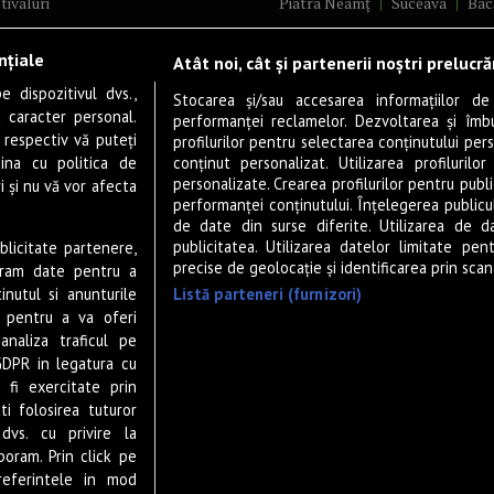
tivaluri
Piatra Neamț
Suceava
Bac
ncerte
Brăila
Ploiești
Râmnicu Vâ
nțiale
Atât noi, cât și partenerii noștri prelucr
ă & Cultură
Alba Iulia
Arad
Bistrița
 dispozitivul dvs.,
tru
Baia Mare
Satu Mare
Stocarea și/sau accesarea informațiilor de
u caracter personal.
performanței reclamelor. Dezvoltarea și îmbună
m
Sfântu Gheorghe
Deva
Fo
 respectiv vă puteți
profilurilor pentru selectarea conținutului pers
gram filme
Tulcea
Târgu Jiu
Alexandr
ina cu politica de
conținut personalizat. Utilizarea profilurilor
personalizate. Crearea profilurilor pentru publ
i și nu vă vor afecta
estyle
Botoșani
Buzău
Vaslui
R
performanței conținutului. Înțelegerea publiculu
veștiDeSucces
Târgoviște
de date din surse diferite. Utilizarea de d
publicitatea. Utilizarea datelor limitate pen
ublicitate partenere,
zică
Drobeta-Turnu Severin
Călăr
precise de geolocație și identificarea prin scana
ucram date pentru a
ete Live
Giurgiu
Slobozia
Slatina
Listă parteneri (furnizori)
nutul si anunturile
 & Drink
Miercurea-Ciuc
Zalău
., pentru a va oferi
analiza traficul pe
P-UP Stories
GDPR in legatura cu
ior
 fi exercitate prin
wsletter
ti folosirea tuturor
dvs. cu privire la
boram. Prin click pe
eferintele in mod