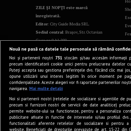
Ho
ZILE ȘI NOPȚI este marcă
Sh
înregistrată.
Ese
Editor
: City Guide Media SRL.
Ev
Sediul central
: Brașov, Str. Octavian
Fes
Goga nr. 9, bl. 290
Co
Nouă ne pasă ca datele tale personale să rămână confide
Art
Noi și partenerii noștri
731
stocăm și/sau accesăm informații pe
Tea
precum identificatorii cookie unici pentru prelucrarea datelor c
Fil
Puteți accepta sau gestiona preferințele dvs. făcând clic mai jos,
Pro
opune utilizării unui interes legitim în orice moment pe pag
confidențialitate. Aceste alegeri vor fi raportate partenerilor noștr
Lif
navigarea.
Mai multe detalii
Po
Noi si partenerii nostri (retelele de socializare si agentiile de p
Mu
precum si furnizorii nostri de servicii de date analitice) prel
Sun
permite website-ului sa functioneze, pentru a personaliza conti
Eat
publicitare afisate in functie de interesele si/sau profilul dvs
functionalitati aferente retelelor de socializare si pentru a 
PO
website. Beneficiati de drepturile prevazute de art. 15-22 din 