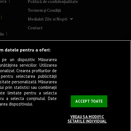
poca
Politică de confidențialitate
Termeni și Condiții
Mediakit Zile si Nopti
Contact
ău
lcea
ăm datele pentru a oferi:
 pe un dispozitiv. Măsurarea
tățirea serviciilor. Utilizarea
cșani
onalizat. Crearea profilurilor de
ia
 pentru selectarea publicității
icitate personalizată. Măsurarea
eșița
i prin statistici sau combinații
ate limitate pentru a selecta
tru a selecta conținutul. Date
ași
ACCEPT TOATE
rea dispozitivului.
VREAU SA MODIFIC
SETARILE INDIVIDUAL