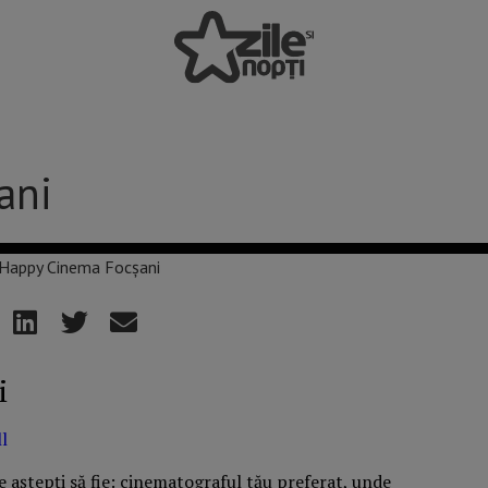
ani
i
l
 aștepți să fie: cinematograful tău preferat, unde