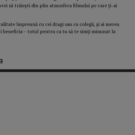
rei să trăiești din plin atmosfera filmului pe care ți-ai
itate împreună cu cei dragi sau cu colegii, și ai mereu
ți beneficia – totul pentru ca tu să te simți minunat la
a