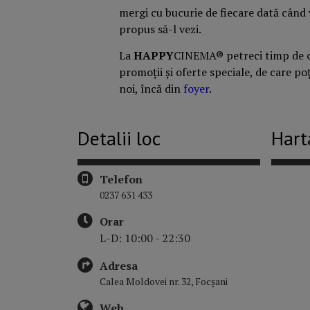
mergi cu bucurie de fiecare dată când v
propus să-l vezi.
La
HAPPY
CINEMA® petreci timp de cal
promoții și oferte speciale, de care po
noi, încă din
foyer
.
Detalii loc
Hart
Telefon
0237 631 433
Orar
L-D: 10:00 - 22:30
Adresa
Calea Moldovei nr. 32, Focșani
Web