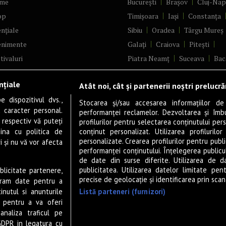
me
București
Brașov
Cluj-Na
op
Timișoara
Iași
Constanța
nțiale
Sibiu
Oradea
Târgu Mureș
enimente
Galați
Craiova
Pitești
tivaluri
Piatra Neamț
Suceava
Bac
ncerte
Brăila
Ploiești
Râmnicu Vâ
nțiale
Atât noi, cât și partenerii noștri prelucr
ă & Cultură
Alba Iulia
Arad
Bistrița
 dispozitivul dvs.,
tru
Baia Mare
Satu Mare
Stocarea și/sau accesarea informațiilor de
u caracter personal.
performanței reclamelor. Dezvoltarea și îmbună
m
Sfântu Gheorghe
Deva
Fo
 respectiv vă puteți
profilurilor pentru selectarea conținutului pers
gram filme
Tulcea
Târgu Jiu
Alexandr
ina cu politica de
conținut personalizat. Utilizarea profilurilor
personalizate. Crearea profilurilor pentru publ
i și nu vă vor afecta
estyle
Botoșani
Buzău
Vaslui
R
performanței conținutului. Înțelegerea publiculu
veștiDeSucces
Târgoviște
de date din surse diferite. Utilizarea de d
publicitatea. Utilizarea datelor limitate pen
ublicitate partenere,
zică
Drobeta-Turnu Severin
Călăr
precise de geolocație și identificarea prin scana
ucram date pentru a
ete Live
Giurgiu
Slobozia
Slatina
Listă parteneri (furnizori)
nutul si anunturile
 & Drink
Miercurea-Ciuc
Zalău
., pentru a va oferi
analiza traficul pe
P-UP Stories
GDPR in legatura cu