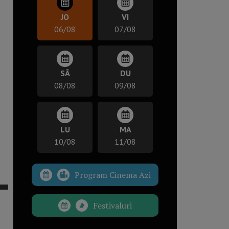
JO
VI
06/08
07/08
SÂ
DU
08/08
09/08
LU
MA
10/08
11/08
Program Cinema Azi
Festivaluri