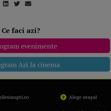
Ce faci azi?
ogram evenimente
ogram Azi la cinema
zilesinopti.ro
Alege orașul