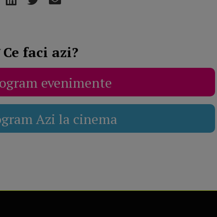
Ce faci azi?
ogram evenimente
ogram Azi la cinema