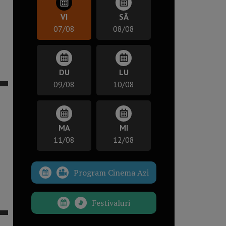
VI
SÂ
07/08
08/08
DU
LU
09/08
10/08
MA
MI
11/08
12/08
Program Cinema Azi
Festivaluri