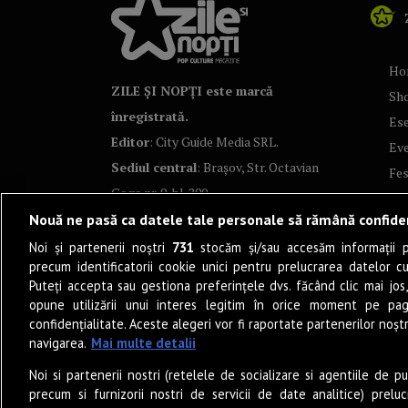
Ho
ZILE ȘI NOPȚI este marcă
Sh
înregistrată.
Ese
Editor
: City Guide Media SRL.
Ev
Sediul central
: Brașov, Str. Octavian
Fes
Goga nr. 9, bl. 290
Co
Nouă ne pasă ca datele tale personale să rămână confide
Art
Noi și partenerii noștri
731
stocăm și/sau accesăm informații pe
Tea
precum identificatorii cookie unici pentru prelucrarea datelor c
Fil
Puteți accepta sau gestiona preferințele dvs. făcând clic mai jos,
Pro
opune utilizării unui interes legitim în orice moment pe pag
confidențialitate. Aceste alegeri vor fi raportate partenerilor noștr
Lif
navigarea.
Mai multe detalii
Po
Noi si partenerii nostri (retelele de socializare si agentiile de p
Mu
precum si furnizorii nostri de servicii de date analitice) prel
Sun