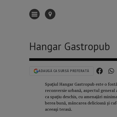
Hangar Gastropub
ADAUGĂ CA SURSĂ PREFERATĂ
Spațiul Hangar Gastropub este o fostă 
reconversie urbană, aspectul general al 
ca spațiu deschis, cu amenajări minima
berea bună, mâncarea delicioasă și ca
aceeași terasă.