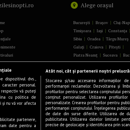
zilesinopti.ro
Alege orașul
me
București
Brașov
Cluj-Na
op
Timișoara
Iași
Constanța
nțiale
Sibiu
Oradea
Târgu Mureș
enimente
Galați
Craiova
Pitești
tivaluri
Piatra Neamț
Suceava
Bac
ncerte
Brăila
Ploiești
Râmnicu Vâ
nțiale
Atât noi, cât și partenerii noștri prelucr
ă & Cultură
Alba Iulia
Arad
Bistrița
 dispozitivul dvs.,
tru
Baia Mare
Satu Mare
Stocarea și/sau accesarea informațiilor de
u caracter personal.
performanței reclamelor. Dezvoltarea și îmbună
m
Sfântu Gheorghe
Deva
Fo
 respectiv vă puteți
profilurilor pentru selectarea conținutului pers
gram filme
Tulcea
Târgu Jiu
Alexandr
ina cu politica de
conținut personalizat. Utilizarea profilurilor
personalizate. Crearea profilurilor pentru publ
i și nu vă vor afecta
estyle
Botoșani
Buzău
Vaslui
R
performanței conținutului. Înțelegerea publiculu
veștiDeSucces
Târgoviște
de date din surse diferite. Utilizarea de d
publicitatea. Utilizarea datelor limitate pen
ublicitate partenere,
zică
Drobeta-Turnu Severin
Călăr
precise de geolocație și identificarea prin scana
ucram date pentru a
ete Live
Giurgiu
Slobozia
Slatina