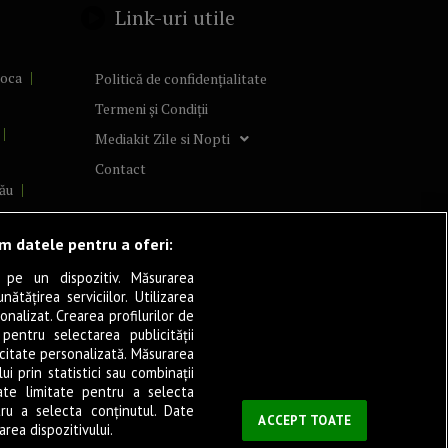
Link-uri utile
poca
Politică de confidențialitate
Termeni și Condiții
Mediakit Zile si Nopti
Contact
ău
lcea
ăm datele pentru a oferi:
 pe un dispozitiv. Măsurarea
tățirea serviciilor. Utilizarea
cșani
onalizat. Crearea profilurilor de
ia
 pentru selectarea publicității
icitate personalizată. Măsurarea
eșița
i prin statistici sau combinații
ate limitate pentru a selecta
tru a selecta conținutul. Date
ași
ACCEPT TOATE
rea dispozitivului.