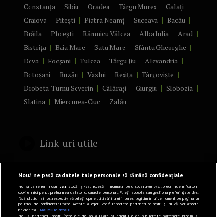
Constanța
Sibiu
Oradea
Târgu Mureș
Galați
Craiova
Pitești
Piatra Neamț
Suceava
Bacău
Brăila
Ploiești
Râmnicu Vâlcea
Alba Iulia
Arad
Bistrița
Baia Mare
Satu Mare
Sfântu Gheorghe
Deva
Focșani
Tulcea
Târgu Jiu
Alexandria
Botoșani
Buzău
Vaslui
Reșița
Târgoviște
Drobeta-Turnu Severin
Călărași
Giurgiu
Slobozia
Slatina
Miercurea-Ciuc
Zalău
Link-uri utile
Politică de confidențialitate
Nouă ne pasă ca datele tale personale să rămână confidențiale
Termeni și Condiții
Noi și partenerii noștri
731
stocăm și/sau accesăm informații pe dispozitivul dvs., precum identificatorii
cookie unici pentru prelucrarea datelor cu caracter personal. Puteți accepta sau gestiona preferințele dvs.
făcând clic mai jos, respectiv vă puteți opune utilizării unui interes legitim în orice moment pe pagina cu
Mediakit Zile si Nopti
politica de confidențialitate. Aceste alegeri vor fi raportate partenerilor noștri și nu vă vor afecta
navigarea.
Mai multe detalii
Contact
Noi si partenerii nostri (retelele de socializare si agentiile de publicitate partenere, precum si