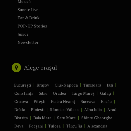
Muzică
Sunete Live
Eat & Drink
POP-UP Stories
Junior
Newsletter
Alege orașul
București
Brașov
Cluj-Napoca
Timișoara
Iași
Constanța
Sibiu
Oradea
Târgu Mureș
Galați
Craiova
Pitești
Piatra Neamț
Suceava
Bacău
Brăila
Ploiești
Râmnicu Vâlcea
Alba Iulia
Arad
Bistrița
Baia Mare
Satu Mare
Sfântu Gheorghe
Deva
Focșani
Tulcea
Târgu Jiu
Alexandria