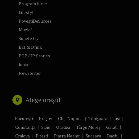
Program filme
Lifestyle
PoveștiDeSucces
Muzică
Sunete Live
Eat & Drink
POP-UP Stories
Junior
Newsletter
Alege orașul
București
Brașov
Cluj-Napoca
Timișoara
Iași
Constanța
Sibiu
Oradea
Târgu Mureș
Galați
Craiova
Pitești
Piatra Neamț
Suceava
Bacău