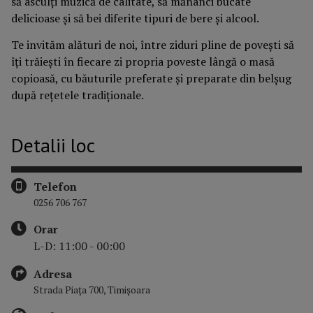
să asculți muzică de calitate, să mănânci bucate
delicioase și să bei diferite tipuri de bere și alcool.
Te invităm alături de noi, între ziduri pline de povești să
îți trăiești în fiecare zi propria poveste lângă o masă
copioasă, cu băuturile preferate și preparate din belșug
după rețetele tradiționale.
Detalii loc
Telefon
0256 706 767
Orar
L-D: 11:00 - 00:00
Adresa
Strada Piața 700, Timișoara