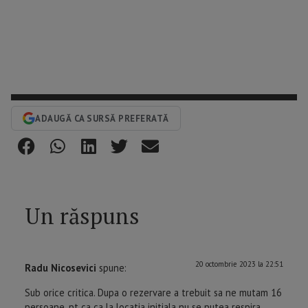
ADAUGĂ CA SURSĂ PREFERATĂ
Un răspuns
20 octombrie 2023 la 22:51
Radu Nicosevici
spune:
Sub orice critica. Dupa o rezervare a trebuit sa ne mutam 16
persoane, pt ca ca la locatia initiala nu se putea respira.