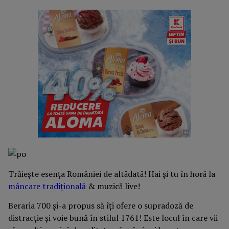
Trăieşte esența României de altǎdatǎ! Hai şi tu în horǎ la
mâncare tradițională
& muzicǎ live!
Beraria 700 și-a propus să îți ofere o supradoză de
distracție și voie bună în stilul 1761! Este locul în care vii