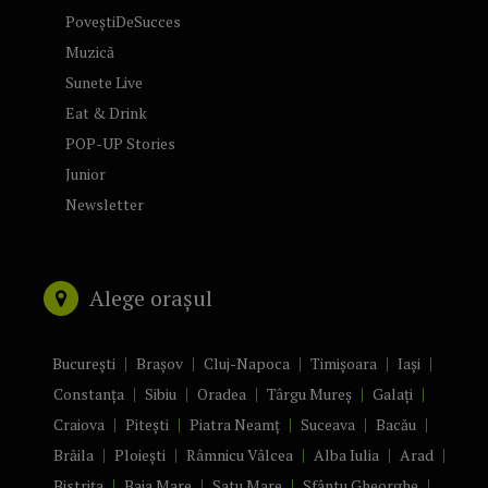
PoveștiDeSucces
Muzică
Sunete Live
Eat & Drink
POP-UP Stories
Junior
Newsletter
Alege orașul
București
Brașov
Cluj-Napoca
Timișoara
Iași
Constanța
Sibiu
Oradea
Târgu Mureș
Galați
Craiova
Pitești
Piatra Neamț
Suceava
Bacău
Brăila
Ploiești
Râmnicu Vâlcea
Alba Iulia
Arad
Bistrița
Baia Mare
Satu Mare
Sfântu Gheorghe