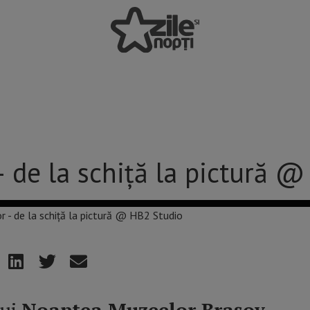
 de la schiță la pictură @
lui
Noaptea Muzeelor Brașov