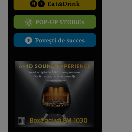
Eat&Drink
POP-UP STORiEs
Povești de succes