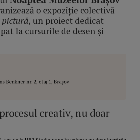
anizează o expoziție colectivă
 pictură
, un proiect dedicat
ipat la cursurile de desen și
.
s Benkner nr. 2, etaj 1, Brașov
procesul creativ, nu doar
ă, cea de la HB2 Studio pune în valoare nu doar lucrările