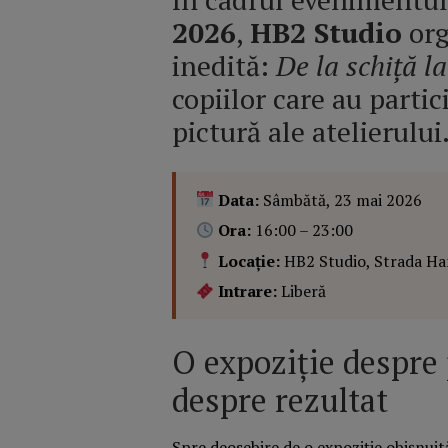
2026
,
HB2 Studio
org
inedită:
De la schiță la
copiilor care au partic
pictură ale atelierului
Data:
Sâmbătă, 23 mai 2026
Ora:
16:00 – 23:00
Locație:
HB2 Studio, Strada Han
Intrare:
Liberă
O expoziție despre 
despre rezultat
Spre deosebire de o expoziție obișnuit