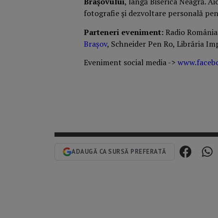
Brașovului
, lângă Biserica Neagră. Aic
fotografie și dezvoltare personală pentr
Parteneri eveniment:
Radio România 
Brașov
, Schneider Pen Ro, Librăria Im
Eveniment social media ->
www.facebo
ADAUGĂ CA SURSĂ PREFERATĂ