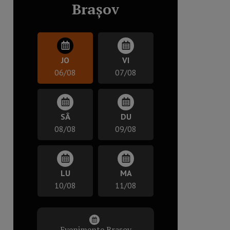
Brașov
JO
VI
06/08
07/08
SÂ
DU
08/08
09/08
LU
MA
10/08
11/08
Evenimente Brașov