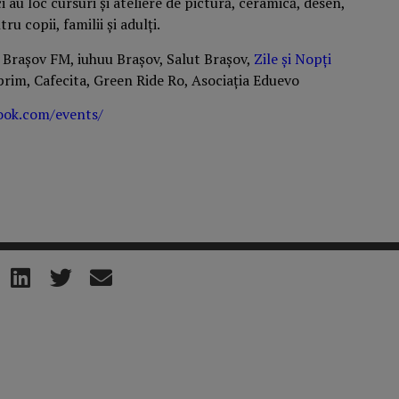
i au loc cursuri și ateliere de pictură, ceramică, desen,
u copii, familii și adulți.
Brașov FM, iuhuu Brașov, Salut Brașov,
Zile și Nopți
prim, Cafecita, Green Ride Ro, Asociația Eduevo
ok.com/events/