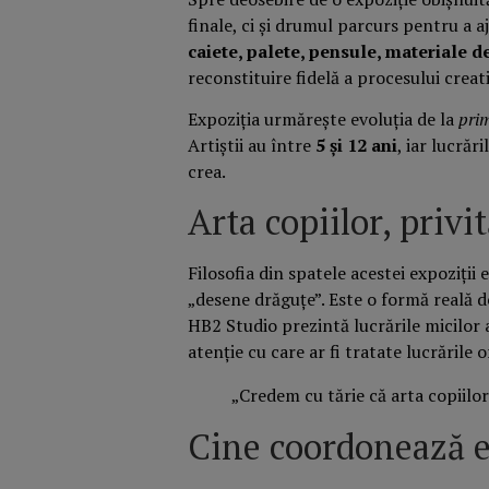
finale, ci și drumul parcurs pentru a aj
caiete, palete, pensule, materiale de
reconstituire fidelă a procesului creati
Expoziția urmărește evoluția de la
prim
Artiștii au între
5 și 12 ani
, iar lucrăr
crea.
Arta copiilor, privi
Filosofia din spatele acestei expoziții
„desene drăguțe”. Este o formă reală d
HB2 Studio prezintă lucrările micilor a
atenție cu care ar fi tratate lucrările o
„Credem cu tărie că arta copiilor
Cine coordonează e