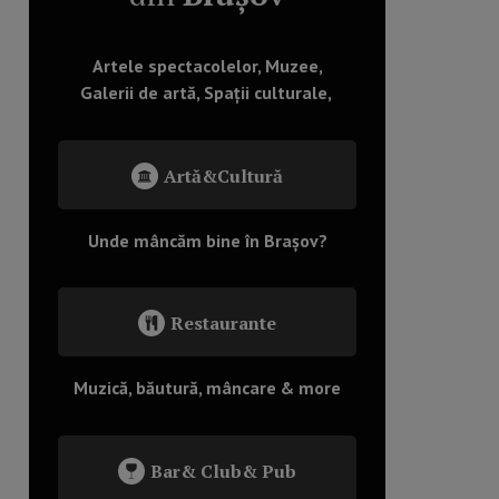
Artele spectacolelor, Muzee,
Galerii de artă, Spații culturale,
Artă&Cultură
Unde mâncăm bine în Brașov?
Restaurante
Muzică, băutură, mâncare & more
Bar& Club& Pub