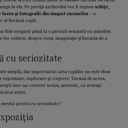
unge la ele. Pe pereții atelierului vor fi expuse
schițe,
 lucru și fotografii din timpul cursurilor
– o
v al fiecărui copil.
a linie nesigură
până la o pictură semnată cu mândrie.
ile lor vorbesc despre curaj, imaginație și bucuria de a
tă cu seriozitate
 este simplă, dar importantă: arta copiilor nu este doar
e exprimare, explorare și creștere. Tocmai de aceea,
rtiști într-un context serios, autentic, cu aceeași
ricărui artist.
 merită privită cu seriozitate.”
xpoziția