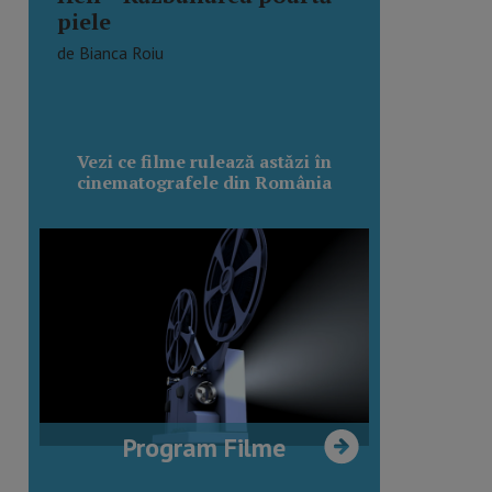
piele
de Bianca Roiu
Vezi ce filme rulează astăzi în
cinematografele din România
Program Filme