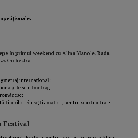
ompetiționale:
începe în primul weekend cu Alina Manole, Radu
zz Orchestra
ngmetraj internațional;
ională de scurtmetraj;
 românesc;
tă tinerilor cineaști amatori, pentru scurtmetraje
 Festival
tival
sunt deschise pentru înscrieri și vizează filme