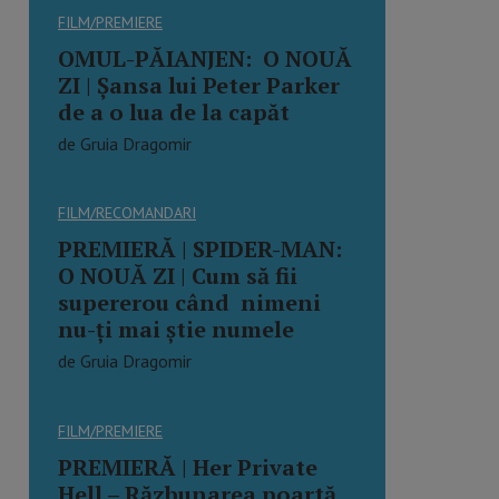
FILM/PREMIERE
OMUL-PĂIANJEN: O NOUĂ
ZI | Şansa lui Peter Parker
de a o lua de la capăt
de Gruia Dragomir
FILM/RECOMANDARI
PREMIERĂ | SPIDER-MAN:
O NOUĂ ZI | Cum să fii
supererou când nimeni
nu-ți mai știe numele
de Gruia Dragomir
FILM/PREMIERE
PREMIERĂ | Her Private
Hell – Răzbunarea poartă