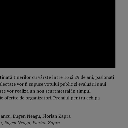
inată tinerilor cu vârste între 16 și 29 de ani, pasionați
selectate vor fi supuse votului public și evaluării unui
liste vor realiza un nou scurtmetraj în timpul
eie oferite de organizatori. Premiul pentru echipa
cu, Eugen Neagu, Florian Zapra