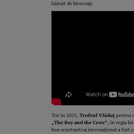
hăituit de birocrați.
Tot în 2025,
Trofeul Vlăduț
pentru c
„The Boy and the Crow”
, în regia lu
bun scurtmetraj internațional a fost 