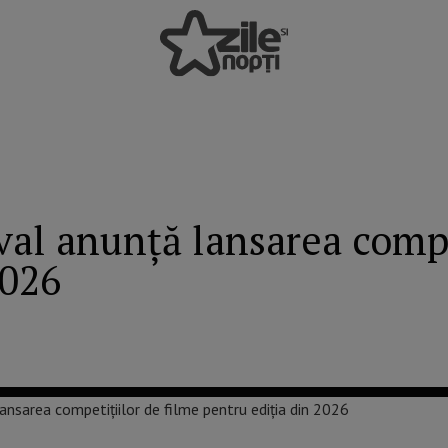
val anunță lansarea compe
2026