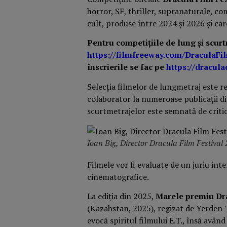
horror, SF, thriller, supranaturale, co
cult, produse între 2024 și 2026 și ca
Pentru competițiile de lung și scurtm
https://filmfreeway.com/DraculaFi
înscrierile se fac pe
https://draculad
Selecția filmelor de lungmetraj este r
colaborator la numeroase publicații din
scurtmetrajelor este semnată de criti
Ioan Big, Director Dracula Film Festival
Filmele vor fi evaluate de un juriu int
cinematografice.
La ediția din 2025,
Marele premiu Dr
(Kazahstan, 2025), regizat de Yerden T
evocă spiritul filmului E.T., însă avân