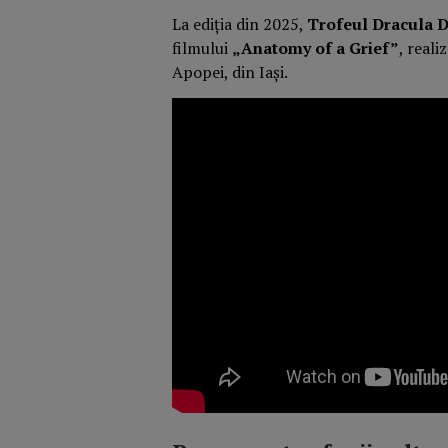
La ediția din 2025,
Trofeul Dracula D
filmului
„Anatomy of a Grief”
, reali
Apopei, din Iași.