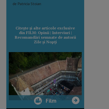
de Patricia Stoian
Citește și alte articole exclusive
din FILM: Opinii | Interviuri |
Recomandări semnate de autorii
Zile și Nopți
Film