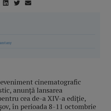
Fantasy
, eveniment cinematografic
stic, anunță lansarea
pentru cea de-a XIV-a ediție,
așov, în perioada 8-11 octombrie