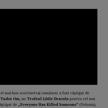
el mai bun scurtmetraj românesc a fost câștigat de
i
Tudor Om
, iar
Trofeul Little Dracula
pentru cel mai
câștigat de
„Everyone Has Killed Someone”
(Polonia),