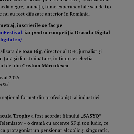
medii negre, animații, filme experimentale sau de tip
re nu au fost difuzate anterior în România.
etraj, înscrierile se fac pe
lmFestival
, iar pentru competiția Dracula Digital
igital.ro/
ealizată de
Ioan Big
, director al DFF, jurnalist și
 țară și din străinătate, în timp ce selecția
cul de film
Cristian Mărculescu
.
 2025
ernațional format din profesioniști ai industriei
acula Trophy
a fost acordat filmului
„SASYQ”
elemissov – o dramă cu accente SF și ton ludic, ce
d ca protagonist un pensionar alcoolic și singuratic,