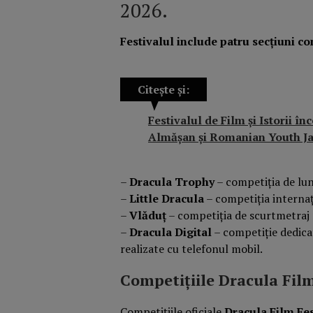
2026.
Festivalul include patru secțiuni c
Citește și:
Festivalul de Film și Istorii 
Almășan și Romanian Youth Ja
–
Dracula Trophy
– competiția de lu
–
Little Dracula
– competiția internaț
–
Vlăduț
– competiția de scurtmetraj
–
Dracula Digital
– competiție dedica
realizate cu telefonul mobil.
Competițiile Dracula Film
Competițiile oficiale
Dracula Film Fes