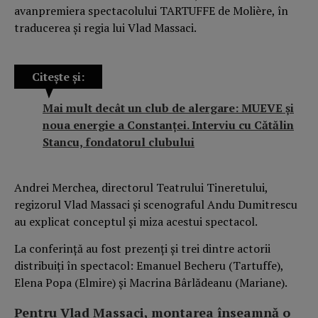
avanpremiera spectacolului TARTUFFE de Molière, în
traducerea și regia lui Vlad Massaci.
Citește și:
Mai mult decât un club de alergare: MUEVE și
noua energie a Constanței. Interviu cu Cătălin
Stancu, fondatorul clubului
Andrei Merchea, directorul Teatrului Tineretului,
regizorul Vlad Massaci și scenograful Andu Dumitrescu
au explicat conceptul și miza acestui spectacol.
La conferință au fost prezenți și trei dintre actorii
distribuiți în spectacol: Emanuel Becheru (Tartuffe),
Elena Popa (Elmire) și Macrina Bârlădeanu (Mariane).
Pentru Vlad Massaci, montarea înseamnă o