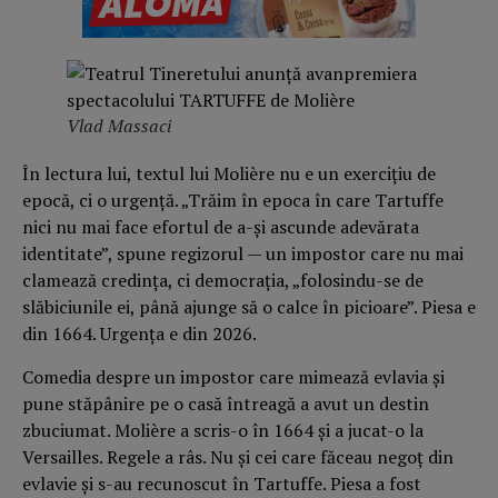
Vlad Massaci
În lectura lui, textul lui Molière nu e un exercițiu de
epocă, ci o urgență. „Trăim în epoca în care Tartuffe
nici nu mai face efortul de a-și ascunde adevărata
identitate”, spune regizorul — un impostor care nu mai
clamează credința, ci democrația, „folosindu-se de
slăbiciunile ei, până ajunge să o calce în picioare”. Piesa e
din 1664. Urgența e din 2026.
Comedia despre un impostor care mimează evlavia și
pune stăpânire pe o casă întreagă a avut un destin
zbuciumat. Molière a scris-o în 1664 și a jucat-o la
Versailles. Regele a râs. Nu și cei care făceau negoț din
evlavie și s-au recunoscut în Tartuffe. Piesa a fost