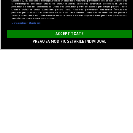
Stocarea și/sau accesarea informațiilor de pe un dispozitiv. Măsurarea performanței reclamelor. Dezvoltarea
și îmbunătățirea serviciilor. Utilizarea profilurilor pentru selectarea conținutului personalizat. Crearea
profilurilor de conținut personalizat. Utilizarea profilurilor pentru selectarea publicității personalizate.
Crearea profilurilor pentru publicitate personalizată. Măsurarea performanței conținutului. Înțelegerea
publicului prin statistici sau combinații de date din surse diferite. Utilizarea de date limitate pentru a
selecta publicitatea. Utilizarea datelor limitate pentru a selecta conținutul. Date precise de geolocație și
identificarea prin scanarea dispozitivului.
Listă parteneri (furnizori)
×
ACCEPT TOATE
VREAU SA MODIFIC SETARILE INDIVIDUAL
Sunet