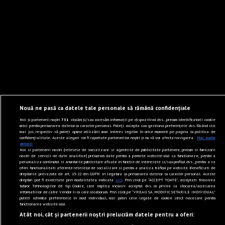
Nouă ne pasă ca datele tale personale să rămână confidențiale
Noi și partenerii noștri
731
stocăm și/sau accesăm informații pe dispozitivul dvs., precum identificatorii cookie
unici pentru prelucrarea datelor cu caracter personal. Puteți accepta sau gestiona preferințele dvs. făcând clic
mai jos, respectiv vă puteți opune utilizării unui interes legitim în orice moment pe pagina cu politica de
confidențialitate. Aceste alegeri vor fi raportate partenerilor noștri și nu vă vor afecta navigarea.
Mai multe
detalii
Noi si partenerii nostri (retelele de socializare si agentiile de publicitate partenere, precum si furnizorii
nostri de servicii de date analitice) prelucram date pentru a permite website-ului sa functioneze, pentru a
personaliza continutul si anunturile publicitare afisate in functie de interesele si/sau profilul dvs., pentru a va
oferi functionalitati aferente retelelor de socializare si pentru a analiza traficul pe website. Beneficiati de
drepturile prevazute de art. 15-22 din GDPR in legatura cu prelucrarea datelor cu caracter personal. Aceste
drepturi pot fi exercitate prin modalitatea indicata
aici
. Prin click pe “ACCEPT TOATE”, acceptati folosirea
tuturor Tehnologiilor de tip Cookie, care implica inclusiv acceptul dvs. cu privire la stocarea/accesarea
informatiilor de catre Vendor-ii cu care colaboram. Prin click pe “VREAU SA MODIFIC SETARILE INDIVIDUAL”
puteti schimba preferintele in mod individual, mai putin cele legate de cookie strict necesare pentru
functionarea website-ului.
Atât noi, cât și partenerii noștri prelucrăm datele pentru a oferi: