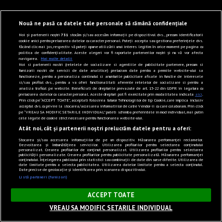
Nouă ne pasă ca datele tale personale să rămână confidențiale
Noi și partenerii noștri
731
stocăm și/sau accesăm informații pe dispozitivul dvs., precum identificatorii
cookie unici pentru prelucrarea datelor cu caracter personal. Puteți accepta sau gestiona preferințele dvs.
făcând clic mai jos, respectiv vă puteți opune utilizării unui interes legitim în orice moment pe pagina cu
politica de confidențialitate. Aceste alegeri vor fi raportate partenerilor noștri și nu vă vor afecta
navigarea.
Mai multe detalii
Noi si partenerii nostri (retelele de socializare si agentiile de publicitate partenere, precum si
furnizorii nostri de servicii de date analitice) prelucram date pentru a permite website-ului sa
functioneze, pentru a personaliza continutul si anunturile publicitare afisate in functie de interesele
si/sau profilul dvs., pentru a va oferi functionalitati aferente retelelor de socializare si pentru a
analiza traficul pe website. Beneficiati de drepturile prevazute de art. 15-22 din GDPR in legatura cu
prelucrarea datelor cu caracter personal. Aceste drepturi pot fi exercitate prin modalitatea indicata
aici
.
Prin click pe “ACCEPT TOATE”, acceptati folosirea tuturor Tehnologiilor de tip Cookie, care implica inclusiv
acceptul dvs. cu privire la stocarea/accesarea informatiilor de catre Vendor-ii cu care colaboram. Prin click
pe “VREAU SA MODIFIC SETARILE INDIVIDUAL” puteti schimba preferintele in mod individual, mai putin
cele legate de cookie strict necesare pentru functionarea website-ului.
Atât noi, cât și partenerii noștri prelucrăm datele pentru a oferi:
Stocarea și/sau accesarea informațiilor de pe un dispozitiv. Măsurarea performanței reclamelor.
Dezvoltarea și îmbunătățirea serviciilor. Utilizarea profilurilor pentru selectarea conținutului
personalizat. Crearea profilurilor de conținut personalizat. Utilizarea profilurilor pentru selectarea
publicității personalizate. Crearea profilurilor pentru publicitate personalizată. Măsurarea performanței
conținutului. Înțelegerea publicului prin statistici sau combinații de date din surse diferite. Utilizarea de
date limitate pentru a selecta publicitatea. Utilizarea datelor limitate pentru a selecta conținutul.
Date precise de geolocație și identificarea prin scanarea dispozitivului.
Listă parteneri (furnizori)
×
ACCEPT TOATE
VREAU SA MODIFIC SETARILE INDIVIDUAL
Sunet