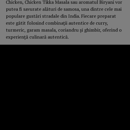
Chicken, Chicken Tikka Masala sau aromatul Biryani vor
putea fi savurate alături de samosa, una dintre cele mai
populare gustări stradale din India. Fiecare preparat
este gătit folosind combinații autentice de curry,
turmeric, garam masala, coriandru și ghimbir, oferind o
experiență culinară autentică.