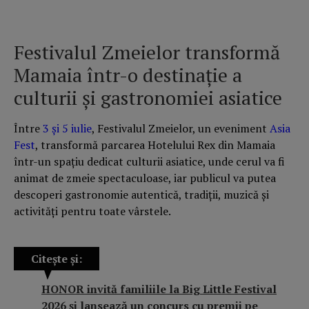
Festivalul Zmeielor transformă
Mamaia într-o destinație a
culturii și gastronomiei asiatice
Între
3 și 5 iulie
, Festivalul Zmeielor, un eveniment
Asia
Fest
, transformă parcarea Hotelului Rex din Mamaia
într-un spațiu dedicat culturii asiatice, unde cerul va fi
animat de zmeie spectaculoase, iar publicul va putea
descoperi gastronomie autentică, tradiții, muzică și
activități pentru toate vârstele.
Citește și:
HONOR invită familiile la Big Little Festival
2026 și lansează un concurs cu premii pe