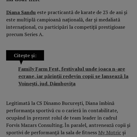
Diana Sandu
este practicantă de karate de 23 de ani și
este multiplă campioană națională, dar și medaliată
internațional, cu participări la competiții prestigioase
precum Series A.
Citește și:
Family Farm Fest, festivalul unde joaca n-are
ecrane, iar părinții redevin copii se lansează la
Voinești, jud. Dâmbovița
Legitimată la CS Dinamo București, Diana îmbină
performanța sportivă cu o carieră în contabilitate,
ocupând în prezent rolul de team leader în cadrul
Forvis Mazars Consulting. În paralel, antrenează copii și
sportivi de performanță la sala de fitness
My Motric
și