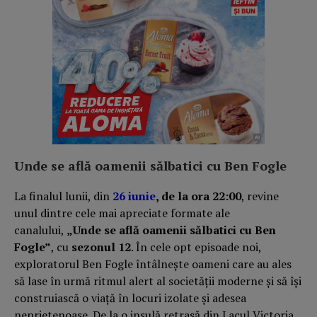
Unde se află oamenii sălbatici cu Ben Fogle
La finalul lunii, din
26 iunie
, de la ora 22:00
, revine
unul dintre cele mai apreciate formate ale
canalului,
„Unde se află oamenii sălbatici cu Ben
Fogle”
, cu
sezonul 12
. În cele opt episoade noi,
exploratorul Ben Fogle întâlnește oameni care au ales
să lase în urmă ritmul alert al societății moderne și să își
construiască o viață în locuri izolate și adesea
neprietenoase. De la o insulă retrasă din Lacul Victoria