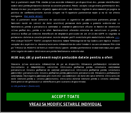
Noi și partenerii noștri
731
stocăm și/sau accesăm informații pe dispozitivul dvs., precum identificatorii
cookie unici pentru prelucrarea datelor cu caracter personal. Puteți accepta sau gestiona preferințele dvs.
făcând clic mai jos, respectiv vă puteți opune utilizării unui interes legitim în orice moment pe pagina cu
politica de confidențialitate. Aceste alegeri vor fi raportate partenerilor noștri și nu vă vor afecta
navigarea.
Mai multe detalii
Noi si partenerii nostri (retelele de socializare si agentiile de publicitate partenere, precum si
furnizorii nostri de servicii de date analitice) prelucram date pentru a permite website-ului sa
functioneze, pentru a personaliza continutul si anunturile publicitare afisate in functie de interesele
si/sau profilul dvs., pentru a va oferi functionalitati aferente retelelor de socializare si pentru a
analiza traficul pe website. Beneficiati de drepturile prevazute de art. 15-22 din GDPR in legatura cu
prelucrarea datelor cu caracter personal. Aceste drepturi pot fi exercitate prin modalitatea indicata
aici
.
Prin click pe “ACCEPT TOATE”, acceptati folosirea tuturor Tehnologiilor de tip Cookie, care implica inclusiv
acceptul dvs. cu privire la stocarea/accesarea informatiilor de catre Vendor-ii cu care colaboram. Prin click
pe “VREAU SA MODIFIC SETARILE INDIVIDUAL” puteti schimba preferintele in mod individual, mai putin
cele legate de cookie strict necesare pentru functionarea website-ului.
Atât noi, cât și partenerii noștri prelucrăm datele pentru a oferi:
Stocarea și/sau accesarea informațiilor de pe un dispozitiv. Măsurarea performanței reclamelor.
Dezvoltarea și îmbunătățirea serviciilor. Utilizarea profilurilor pentru selectarea conținutului
personalizat. Crearea profilurilor de conținut personalizat. Utilizarea profilurilor pentru selectarea
publicității personalizate. Crearea profilurilor pentru publicitate personalizată. Măsurarea performanței
conținutului. Înțelegerea publicului prin statistici sau combinații de date din surse diferite. Utilizarea de
date limitate pentru a selecta publicitatea. Utilizarea datelor limitate pentru a selecta conținutul.
Date precise de geolocație și identificarea prin scanarea dispozitivului.
Listă parteneri (furnizori)
×
ACCEPT TOATE
VREAU SA MODIFIC SETARILE INDIVIDUAL
Sunet