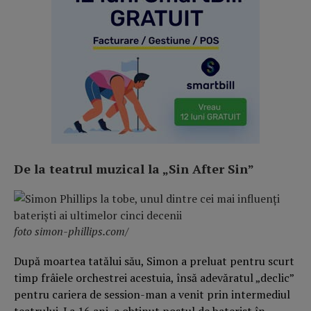
De la teatrul muzical la „Sin After Sin”
foto
simon-phillips.com/
După moartea tatălui său, Simon a preluat pentru scurt
timp frâiele orchestrei acestuia, însă adevăratul „declic”
pentru cariera de session-man a venit prin intermediul
teatrului. La 16 ani, a obținut postul de baterist în