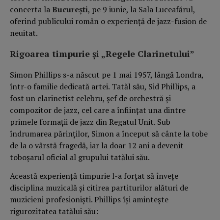
concerta la
București
, pe 9 iunie, la Sala Luceafărul,
oferind publicului român o experiență de jazz-fusion de
neuitat.
Rigoarea timpurie și „Regele Clarinetului”
Simon Phillips s-a născut pe 1 mai 1957, lângă Londra,
într-o familie dedicată artei. Tatăl său, Sid Phillips, a
fost un clarinetist celebru, șef de orchestră și
compozitor de jazz, cel care a înființat una dintre
primele formații de jazz din Regatul Unit. Sub
îndrumarea părinților, Simon a început să cânte la tobe
de la o vârstă fragedă, iar la doar 12 ani a devenit
toboșarul oficial al grupului tatălui său.
Această experiență timpurie l-a forțat să învețe
disciplina muzicală și citirea partiturilor alături de
muzicieni profesioniști. Phillips își amintește
rigurozitatea tatălui său: