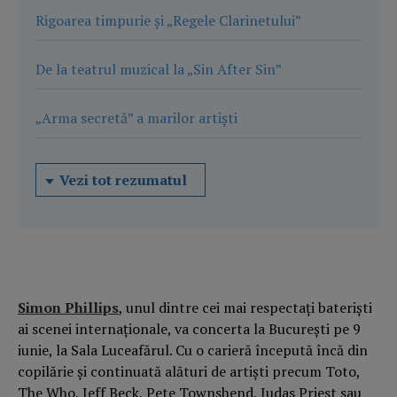
Rigoarea timpurie și „Regele Clarinetului”
De la teatrul muzical la „Sin After Sin”
„Arma secretă” a marilor artiști
Vezi tot rezumatul
Simon Phillips
, unul dintre cei mai respectați bateriști
ai scenei internaționale, va concerta la București pe 9
iunie, la Sala Luceafărul. Cu o carieră începută încă din
copilărie și continuată alături de artiști precum Toto,
The Who, Jeff Beck, Pete Townshend, Judas Priest sau