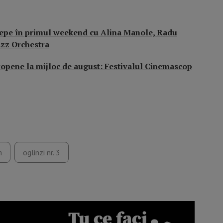
începe în primul weekend cu Alina Manole, Radu
zz Orchestra
uropene la mijloc de august: Festivalul Cinemascop
m
oglinzi nr. 3