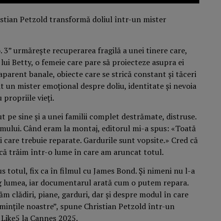
o. 3” urmărește recuperarea fragilă a unei tinere care,
lui Betty, o femeie care pare să proiecteze asupra ei
 aparent banale, obiecte care se strică constant și tăceri
t un mister emoțional despre doliu, identitate și nevoia
 propriile vieți.
t pe sine și a unei familii complet destrămate, distruse.
lmului. Când eram la montaj, editorul mi-a spus: «Toată
i care trebuie reparate. Gardurile sunt vopsite.» Cred că
că trăim într-o lume în care am aruncat totul.
us totul, fix ca în filmul cu James Bond. Și nimeni nu l-a
rug lumea, iar documentarul arată cum o putem repara.
ăm clădiri, piane, garduri, dar și despre modul în care
 mințile noastre”, spune
Christian Petzold într-un
 Like5 la Cannes 2025.