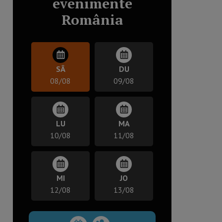
evenimente
România
SÂ
DU
08/08
09/08
LU
MA
10/08
11/08
MI
JO
12/08
13/08