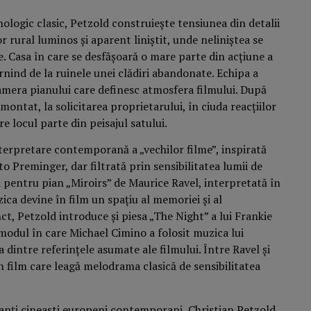
hologic clasic, Petzold construiește tensiunea din detalii
cor rural luminos și aparent liniștit, unde neliniștea se
țe. Casa în care se desfășoară o mare parte din acțiune a
rnind de la ruinele unei clădiri abandonate. Echipa a
camera pianului care definesc atmosfera filmului. După
montat, la solicitarea proprietarului, în ciuda reacțiilor
e locul parte din peisajul satului.
nterpretare contemporană a „vechilor filme”, inspirată
o Preminger, dar filtrată prin sensibilitatea lumii de
ita pentru pian „Miroirs” de Maurice Ravel, interpretată în
ica devine în film un spațiu al memoriei și al
t, Petzold introduce și piesa „The Night” a lui Frankie
modul în care Michael Cimino a folosit muzica lui
 dintre referințele asumate ale filmului. Între Ravel și
n film care leagă melodrama clasică de sensibilitatea
anți cineaști europeni contemporani, Christian Petzold