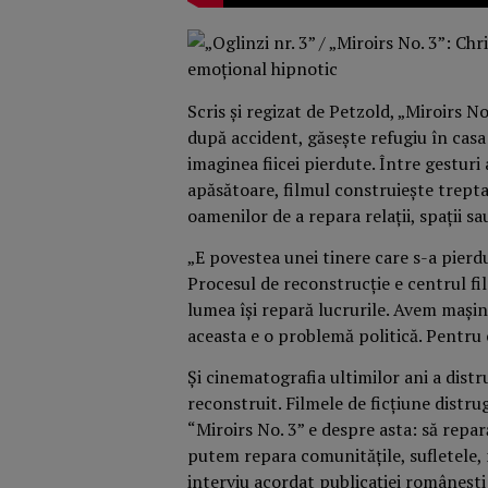
Scris și regizat de Petzold, „Miroirs N
după accident, găsește refugiu în casa 
imaginea fiicei pierdute. Între gesturi
apăsătoare, filmul construiește trepta
oamenilor de a repara relații, spații sau
„
E povestea unei tinere care s-a pierdu
Procesul de reconstrucție e centrul fi
lumea își repară lucrurile. Avem mașin
aceasta e o problemă politică. Pentru 
Și cinematografia ultimilor ani a distr
reconstruit. Filmele de ficțiune dist
“Miroirs No. 3” e despre asta: să repar
putem repara comunitățile, sufletele,
interviu acordat publicației românești