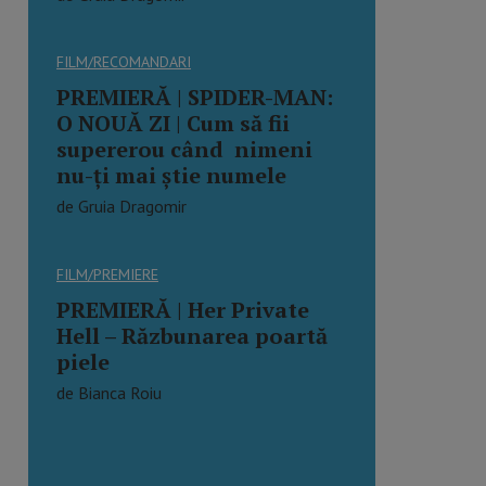
FILM/RECOMANDARI
PREMIERĂ | SPIDER-MAN:
O NOUĂ ZI | Cum să fii
supererou când nimeni
nu-ți mai știe numele
de Gruia Dragomir
FILM/PREMIERE
PREMIERĂ | Her Private
Hell – Răzbunarea poartă
piele
de Bianca Roiu