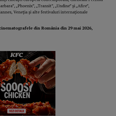
bara”, „Phoenix”, „Transit”, „Undine” și „Afire”,
annes, Veneția și alte festivaluri internaționale
n cinematografele din România din 29 mai 2026,