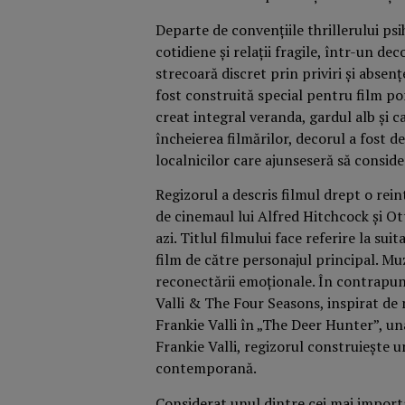
Departe de convențiile thrillerului psi
cotidiene și relații fragile, într-un de
strecoară discret prin priviri și absen
fost construită special pentru film po
creat integral veranda, gardul alb și 
încheierea filmărilor, decorul a fost de
localnicilor care ajunseseră să consider
Regizorul a descris filmul drept o rei
de cinemaul lui Alfred Hitchcock și Ott
azi. Titlul filmului face referire la su
film de către personajul principal. Muz
reconectării emoționale. În contrapunc
Valli & The Four Seasons, inspirat de 
Frankie Valli în „The Deer Hunter”, una
Frankie Valli, regizorul construiește u
contemporană.
Considerat unul dintre cei mai import