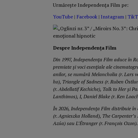
Urmărește Independența Film pe:
YouTube
|
Facebook
|
Instagram
|
TikT
Despre Independența Film
Din 1997, Independența Film aduce în Rom
premiate și voci esențiale ale cinematogra
anilor, se numără Melancholia (r. Lars v
ho), Triangle of Sadness (r. Ruben Östlu
(r. Abdellatif Kechiche), Talk to Her și 
Lanthimos), I, Daniel Blake (r. Ken Loac
În 2026, Independența Film distribuie î
(r. Agnieszka Holland),
The Carpenter’s 
Azúa) sau L’Étranger (r. François Ozon).