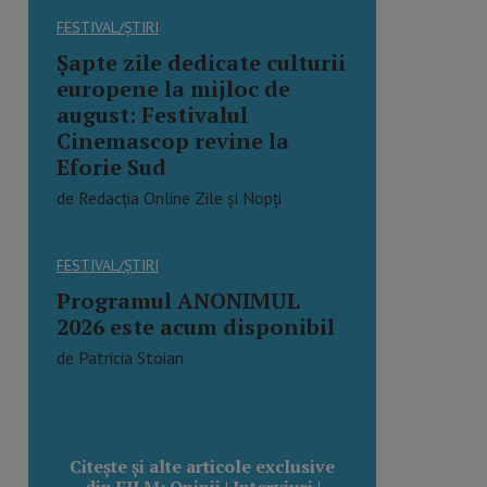
FESTIVAL/ȘTIRI
Șapte zile dedicate culturii
europene la mijloc de
august: Festivalul
Cinemascop revine la
Eforie Sud
de Redacția Online Zile și Nopți
FESTIVAL/ȘTIRI
Programul ANONIMUL
2026 este acum disponibil
de Patricia Stoian
Citește și alte articole exclusive
din FILM: Opinii | Interviuri |