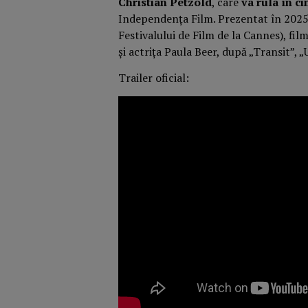
Christian Petzold
, care
va rula în 
Independența Film. Prezentat în 2025 
Festivalului de Film de la Cannes), fi
și actrița Paula Beer, după „Transit”, „U
Trailer oficial: