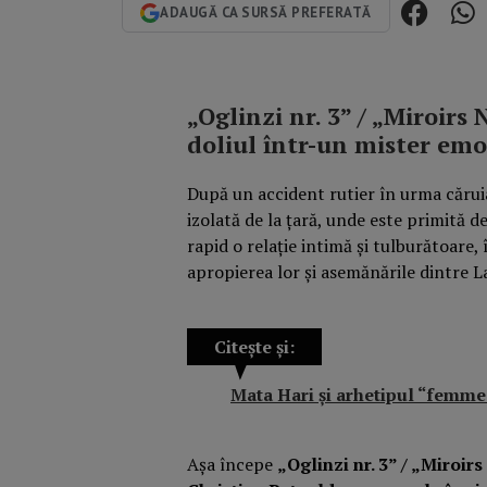
ADAUGĂ CA SURSĂ PREFERATĂ
„Oglinzi nr. 3” / „Miroirs
doliul într-un mister emo
După un accident rutier în urma căruia
izolată de la țară, unde este primită 
rapid o relație intimă și tulburătoare, 
apropierea lor și asemănările dintre La
Citește și:
Mata Hari şi arhetipul “femme 
Așa începe
„Oglinzi nr. 3” / „Miroirs