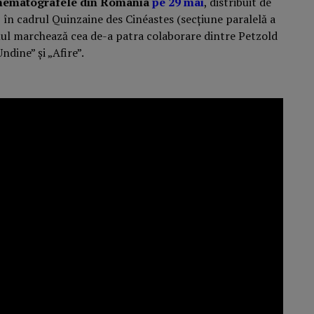
cinematografele din România
pe 29 mai
, distribuit de
în cadrul Quinzaine des Cinéastes (secțiune paralelă a
lmul marchează cea de-a patra colaborare dintre Petzold
ndine” și „Afire”.