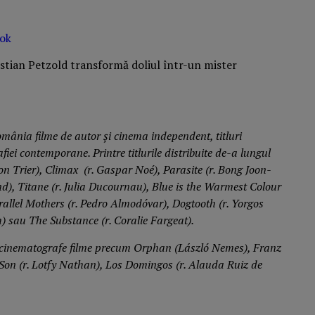
ok
ânia filme de autor și cinema independent, titluri
fiei contemporane. Printre titlurile distribuite de-a lungul
on Trier), Climax (r. Gaspar Noé), Parasite (r. Bong Joon-
nd), Titane (r. Julia Ducournau), Blue is the Warmest Colour
Parallel Mothers (r. Pedro Almodóvar), Dogtooth (r. Yorgos
h) sau The Substance (r. Coralie Fargeat)
.
n cinematografe filme precum Orphan (
László Nemes), Franz
Son (r.
Lotfy Nathan), Los Domingos
(r. Alauda Ruiz de