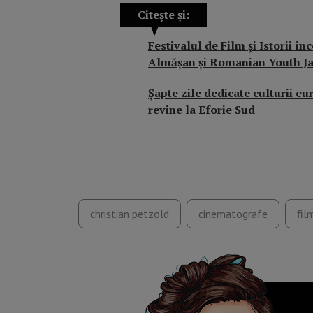
Citește și:
Festivalul de Film și Istorii 
Almășan și Romanian Youth Ja
Șapte zile dedicate culturii e
revine la Eforie Sud
christian petzold
cinematografe
fil