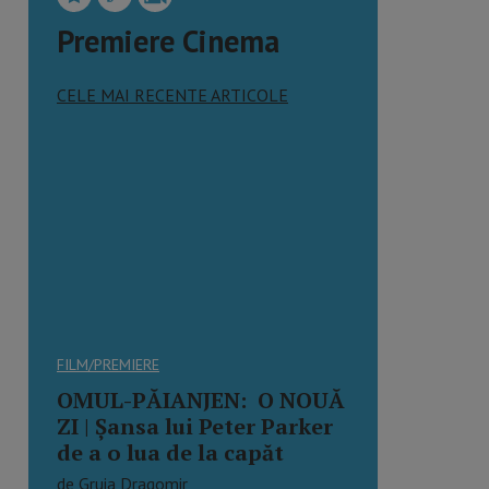
Premiere Cinema
CELE MAI RECENTE ARTICOLE
FILM/PREMIERE
OMUL-PĂIANJEN: O NOUĂ
ZI | Şansa lui Peter Parker
de a o lua de la capăt
de Gruia Dragomir