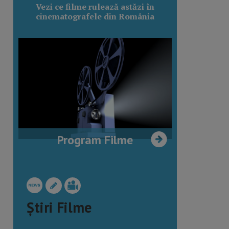
Vezi ce filme rulează astăzi în
cinematografele din România
Program Filme
Știri Filme