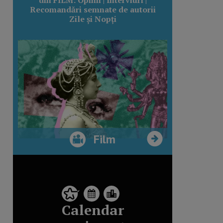
Recomandări semnate de autorii
Zile și Nopți
Film
Calendar