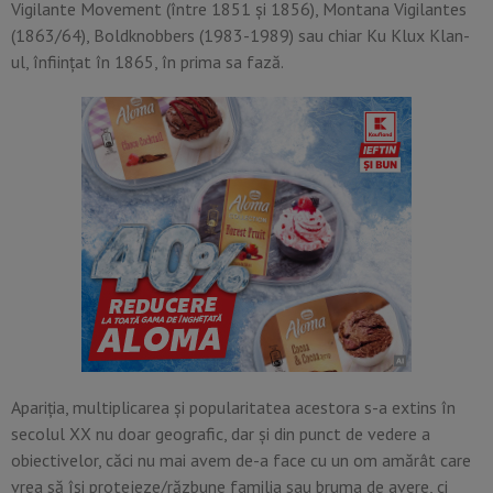
Vigilante Movement (între 1851 şi 1856), Montana Vigilantes
(1863/64), Boldknobbers (1983-1989) sau chiar Ku Klux Klan-
ul, înfiinţat în 1865, în prima sa fază.
Apariţia, multiplicarea şi popularitatea acestora s-a extins în
secolul XX nu doar geografic, dar şi din punct de vedere a
obiectivelor, căci nu mai avem de-a face cu un om amărât care
vrea să îşi protejeze/răzbune familia sau bruma de avere, ci