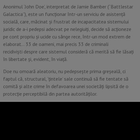
Anonimul ‘John Doe’, interpretat de Jamie Bamber (“Battlestar
Galactica”), este un funcţionar într-un serviciu de asistenţă
socială, care, măcinat şi frustrat de incapacitatea sistemului
juridic de a-i pedepsi adecvat pe nelegiuiţi, decide să acţioneze
pe cont propriu şi ucide cu sânge rece, într-un mod extrem de
elaborat… 33 de oameni, mai precis 33 de criminali
recidivişti despre care sistemul consideră că merită să fie lăsaţi
în libertate şi, evident, în viaţă.
Doe nu omoară aleatoriu, nu pedepseşte prima greşeală, ci
faptul că, structural, ‘ţintele’ sale continuă să fie tentate să
comită şi alte crime în defavoarea unei societăţi lipsită de o
protecţie perceptibilă din partea autorităţilor.