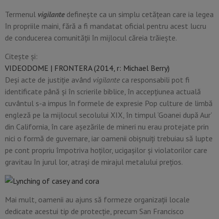
Termenul
vigilante
defineşte ca un simplu cetăţean care ia legea
în propriile maini, fără a fi mandatat oficial pentru acest lucru
de conducerea comunităţii în mijlocul căreia trăieşte.
Citește și:
VIDEODOME | FRONTERA (2014, r: Michael Berry)
Deşi acte de justiţie având
vigilante
ca responsabili pot fi
identificate până şi în scrierile biblice, în accepţiunea actuală
cuvântul s-a impus în formele de expresie Pop culture de limbă
engleză pe la mijlocul secolului XIX, în timpul ‘Goanei după Aur’
din California, în care aşezările de mineri nu erau protejate prin
nici o formă de guvernare, iar oamenii obişnuiţi trebuiau să lupte
pe cont propriu împotriva hoţilor, ucigaşilor şi violatorilor care
gravitau în jurul lor, atraşi de mirajul metalului preţios.
Mai mult, oamenii au ajuns să formeze organizaţii locale
dedicate acestui tip de protecţie, precum San Francisco