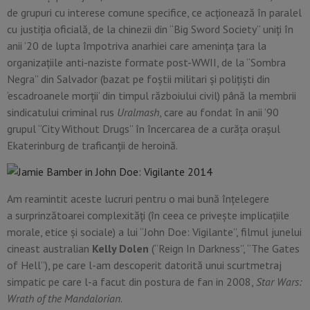
de grupuri cu interese comune specifice, ce acţionează în paralel
cu justiţia oficială, de la chinezii din “Big Sword Society” uniţi în
anii ’20 de lupta împotriva anarhiei care ameninţa ţara la
organizaţiile anti-naziste formate post-WWII, de la “Sombra
Negra” din Salvador (bazat pe foştii militari şi poliţişti din
‘escadroanele morţii’ din timpul războiului civil) până la membrii
sindicatului criminal rus
Uralmash
, care au fondat în anii ’90
grupul “City Without Drugs” în încercarea de a curăţa oraşul
Ekaterinburg de traficanţii de heroină.
Am reamintit aceste lucruri pentru o mai bună înţelegere
a surprinzătoarei complexităţi (în ceea ce priveşte implicaţiile
morale, etice şi sociale) a lui “John Doe: Vigilante”, filmul junelui
cineast australian
Kelly Dolen
(“Reign In Darkness”, “The Gates
of Hell”), pe care l-am descoperit datorită unui scurtmetraj
simpatic pe care l-a facut din postura de fan in 2008,
Star Wars:
Wrath of the Mandalorian
.