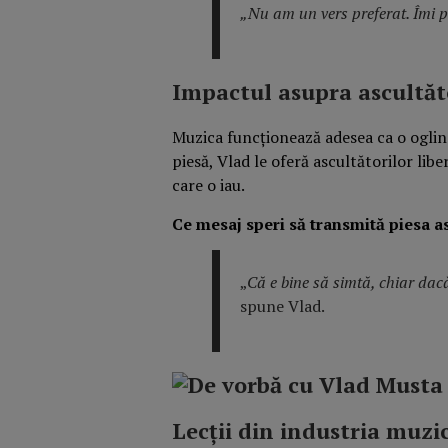
„Nu am un vers preferat. Îmi p
Impactul asupra ascultăt
Muzica funcționează adesea ca o oglind
piesă, Vlad le oferă ascultătorilor lib
care o iau.
Ce mesaj speri să transmită piesa a
„
Că e bine să simtă, chiar dacă
spune Vlad.
Lecții din industria muzi