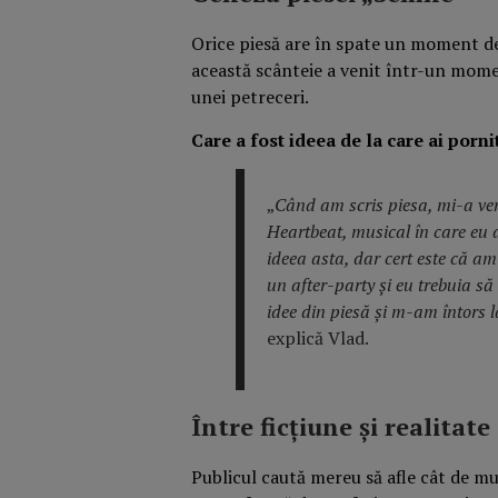
Orice piesă are în spate un moment de 
această scânteie a venit într-un momen
unei petreceri.
Care a fost ideea de la care ai porni
„
Când am scris piesa, mi-a ven
Heartbeat, musical în care eu a
ideea asta, dar cert este că am
un after-party și eu trebuia s
idee din piesă și m-am întors 
explică Vlad.
Între ficțiune și realitate
Publicul caută mereu să afle cât de mult