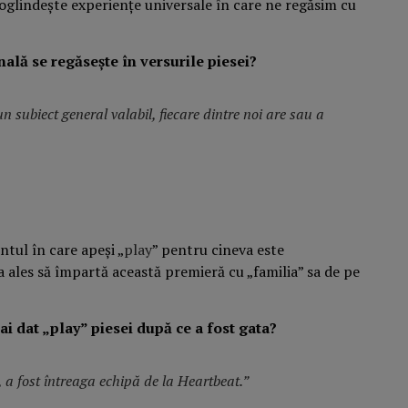
oglindește experiențe universale în care ne regăsim cu
ală se regăsește în versurile piesei?
n subiect general valabil, fiecare dintre noi are sau a
tul în care apeși „
play
” pentru cineva este
 ales să împartă această premieră cu „familia” sa de pe
ai dat „play” piesei după ce a fost gata?
 a fost întreaga echipă de la Heartbeat.”