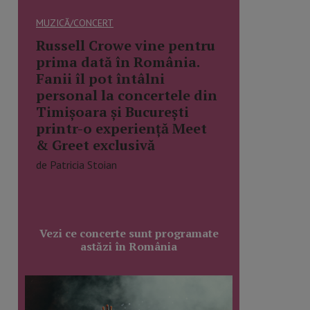
MUZICĂ/CONCERT
Russell Crowe vine pentru
prima dată în România.
Fanii îl pot întâlni
personal la concertele din
Timișoara și București
printr-o experiență Meet
& Greet exclusivă
de Patricia Stoian
Vezi ce concerte sunt programate
astăzi în România