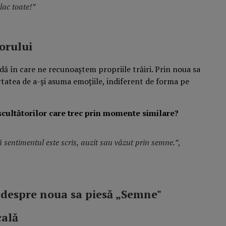
lac toate!”
orului
ă în care ne recunoaștem propriile trăiri. Prin noua sa
ertatea de a-și asuma emoțiile, indiferent de forma pe
scultătorilor care trec prin momente similare?
 sentimentul este scris, auzit sau văzut prin semne.”
,
cală