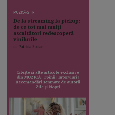
MUZICĂ/ȘTIRI
De la streaming la pickup:
de ce tot mai mulți
ascultători redescoperă
vinilurile
de Patricia Stoian
Citește și alte articole exclusive
din MUZICĂ: Opinii | Interviuri |
Recomandări semnate de autorii
Zile și Nopți