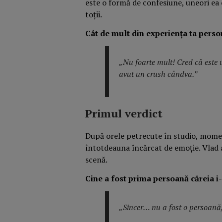
este o formă de confesiune, uneori ea 
toții.
Cât de mult din experiența ta person
„Nu foarte mult! Cred că este u
avut un crush cândva.”
Primul verdict
După orele petrecute în studio, momen
întotdeauna încărcat de emoție. Vlad a
scenă.
Cine a fost prima persoană căreia i-
„Sincer… nu a fost o persoană,