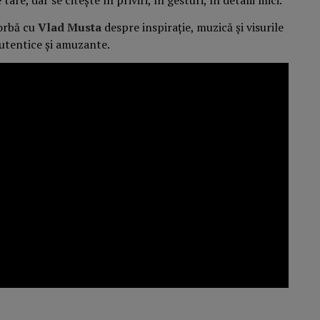
vorbă cu
Vlad Musta
despre inspirație, muzică și visurile
 autentice și amuzante.