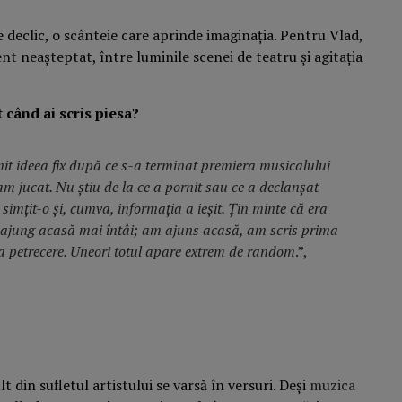
declic, o scânteie care aprinde imaginația. Pentru Vlad,
t neașteptat, între luminile scenei de teatru și agitația
t când ai scris piesa?
it ideea fix după ce s-a terminat premiera musicalului
m jucat. Nu știu de la ce a pornit sau ce a declanșat
 simțit-o și, cumva, informația a ieșit. Țin minte că era
ă ajung acasă mai întâi; am ajuns acasă, am scris prima
la petrecere. Uneori totul apare extrem de random
.”,
 din sufletul artistului se varsă în versuri. Deși
muzica