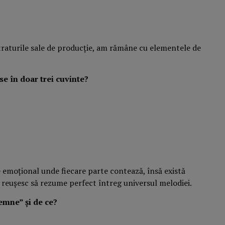
traturile sale de producție, am rămâne cu elementele de
e în doar trei cuvinte?
e emoțional unde fiecare parte contează, însă există
 reușesc să rezume perfect întreg universul melodiei.
emne” și de ce?