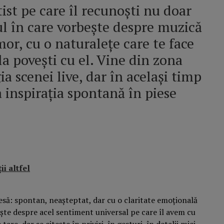
ist pe care îl recunoști nu doar
ul în care vorbește despre muzică
mor, cu o naturalețe care te face
 la povești cu el. Vine din zona
a scenei live, dar în același timp
a inspirația spontană în piese
ii altfel
iesă: spontan, neașteptat, dar cu o claritate emoțională
ște despre acel sentiment universal pe care îl avem cu
are, dar se citește în priviri, în gesturi, în detalii mici.