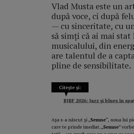
Vlad Musta este un art
după voce, ci după fel
— cu sinceritate, cu u
să simți că ai mai stat
musicalului, din energi
are talentul de a capt
pline de sensibilitate.
Citește și:
BJBF 2026: Jazz și blues în spaț
Așa s-a născut și „
Semne
“, noua lui p
care te prinde imediat. „
Semne
” vorbe
toții — un crush care nu e spus cu voce t