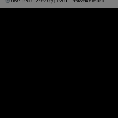
Ora:
15:00 – Activități | 16:00 – Proiecția filmului