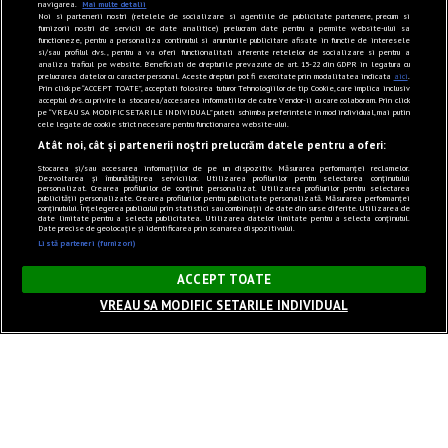
navigarea.
Mai multe detalii
Noi si partenerii nostri (retelele de socializare si agentiile de publicitate partenere, precum si
furnizorii nostri de servicii de date analitice) prelucram date pentru a permite website-ului sa
functioneze, pentru a personaliza continutul si anunturile publicitare afisate in functie de interesele
si/sau profilul dvs., pentru a va oferi functionalitati aferente retelelor de socializare si pentru a
analiza traficul pe website. Beneficiati de drepturile prevazute de art. 15-22 din GDPR in legatura cu
prelucrarea datelor cu caracter personal. Aceste drepturi pot fi exercitate prin modalitatea indicata
aici
.
Prin click pe “ACCEPT TOATE”, acceptati folosirea tuturor Tehnologiilor de tip Cookie, care implica inclusiv
acceptul dvs. cu privire la stocarea/accesarea informatiilor de catre Vendor-ii cu care colaboram. Prin click
pe “VREAU SA MODIFIC SETARILE INDIVIDUAL” puteti schimba preferintele in mod individual, mai putin
cele legate de cookie strict necesare pentru functionarea website-ului.
Atât noi, cât și partenerii noștri prelucrăm datele pentru a oferi:
Stocarea și/sau accesarea informațiilor de pe un dispozitiv. Măsurarea performanței reclamelor.
Dezvoltarea și îmbunătățirea serviciilor. Utilizarea profilurilor pentru selectarea conținutului
personalizat. Crearea profilurilor de conținut personalizat. Utilizarea profilurilor pentru selectarea
publicității personalizate. Crearea profilurilor pentru publicitate personalizată. Măsurarea performanței
conținutului. Înțelegerea publicului prin statistici sau combinații de date din surse diferite. Utilizarea de
date limitate pentru a selecta publicitatea. Utilizarea datelor limitate pentru a selecta conținutul.
Date precise de geolocație și identificarea prin scanarea dispozitivului.
Listă parteneri (furnizori)
×
ACCEPT TOATE
VREAU SA MODIFIC SETARILE INDIVIDUAL
Sunet