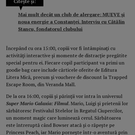
Citește și:
Mai mult decât un club de alergare: MUEVE și
noua energie a Constanței. Interviu cu Cătălin
Stancu, fondatorul clubului
Începând cu ora 15:00, copiii vor fi întâmpinați cu
activități interactive și momente de distracție pregătite
special pentru ei. Fiecare copil participant va primi un
goodie bag care include cărticele oferite de Editura
Litera Mică, precum și vouchere de discount la Trapped
Escape Room, din Veranda Mall.
De la ora 16:00, copiii și părinții vor intra în universul
Super Mario Galaxia: Filmul
. Mario, Luigi și prietenii lor
sărbătoresc Festivalul Stelelor în Regatul Ciupercilor,
un moment magic care luminează cerul. Sărbătoarea
este întreruptă când Bowser atacă și o răpește pe
Princess Peach, iar Mario pornește într-o aventură prin