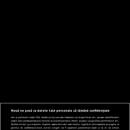
Nouă ne pasă ca datele tale personale să rămână confidențiale
Noi și partenerii noștri
731
stocăm și/sau accesăm informații pe dispozitivul dvs., precum identificatorii
cookie unici pentru prelucrarea datelor cu caracter personal. Puteți accepta sau gestiona preferințele dvs.
făcând clic mai jos, respectiv vă puteți opune utilizării unui interes legitim în orice moment pe pagina cu
politica de confidențialitate. Aceste alegeri vor fi raportate partenerilor noștri și nu vă vor afecta