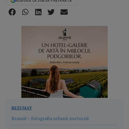
ADAUGĂ CA SURSĂ PREFERATĂ
REZUMAT
Brassaï – fotografia urbană nocturnă