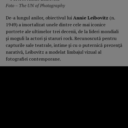
Foto – The UN of Photography
De-a lungul anilor, obiectivul lui
Annie Leibovitz
(n.
1949) a imortalizat unele dintre cele mai iconice
portrete ale ultimelor trei decenii, de la lideri mondiali
și moguli la actori și staruri rock. Recunoscută pentru
capturile sale teatrale, intime și cu o puternică prezență
narativă, Leibovitz a modelat limbajul vizual al
fotografiei contemporane.