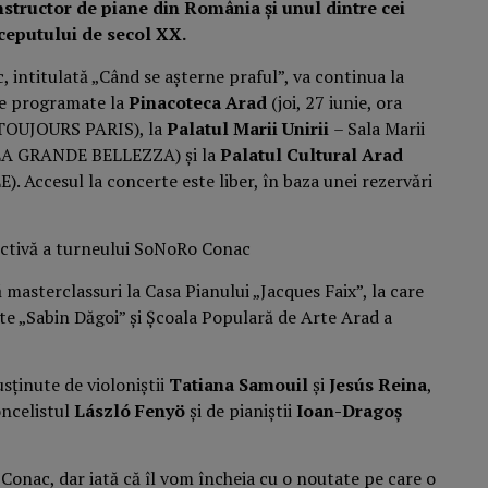
nstructor de piane din România și unul dintre cei
nceputului de secol XX.
, intitulată „Când se așterne praful”, va continua la
te programate la
Pinacoteca Arad
(joi, 27 iunie, ora
TOUJOURS PARIS), la
Palatul Marii Unirii
– Sala Marii
– LA GRANDE BELLEZZA) și la
Palatul Cultural Arad
). Accesul la concerte este liber, în baza unei rezervări
masterclassuri la Casa Pianului „Jacques Faix”, la care
rte „Sabin Dăgoi” și Şcoala Populară de Arte Arad a
usținute de violoniștii
Tatiana Samouil
și
Jesús Reina
,
oncelistul
László Fenyö
și de pianiștii
Ioan-Dragoș
Conac, dar iată că îl vom încheia cu o noutate pe care o