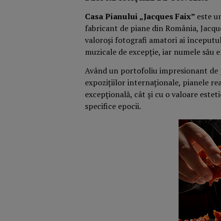
Casa Pianului „Jacques Faix”
este un
fabricant de piane din România, Jacque
valoroși fotografi amatori ai începutul
muzicale de excepție, iar numele său e
Având un portofoliu impresionant de p
expozițiilor internaționale, pianele re
excepțională, cât și cu o valoare estet
specifice epocii.