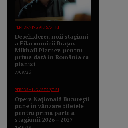
PERFORMING ARTS/ȘTIRI
Deschiderea noii stagiuni
a Filarmonicii Brașov:
Mikhail Pletnev, pentru
prima dată în România ca
pianist
7/08/26
PERFORMING ARTS/ȘTIRI
Opera Națională București
pune în vânzare biletele
pentru prima parte a
stagiunii 2026 – 2027
7/08/26