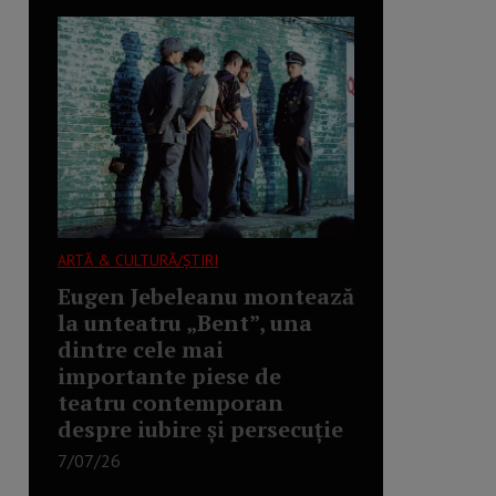
ARTĂ & CULTURĂ/ȘTIRI
Eugen Jebeleanu montează
la unteatru „Bent”, una
dintre cele mai
importante piese de
teatru contemporan
despre iubire și persecuție
7/07/26