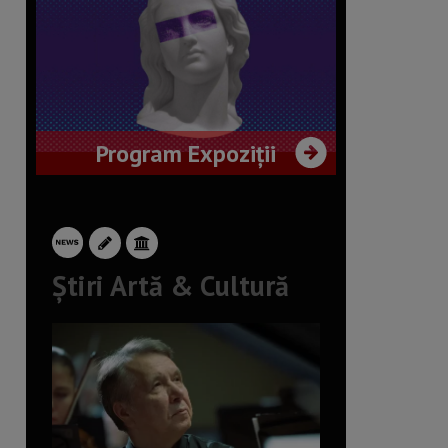
Program Expoziții
Știri Artă & Cultură