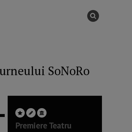
 turneului SoNoRo
Premiere Teatru