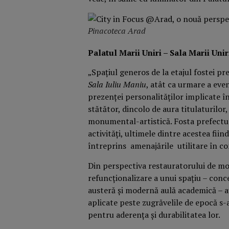
Pinacoteca Arad
Palatul Marii Uniri – Sala Marii Unir
„Spațiul generos de la etajul fostei p
Sala Iuliu Maniu
, atât ca urmare a eve
prezenței personalităților implicate î
stătător, dincolo de aura titulaturilor,
monumental-artistică. Fosta prefectur
activități, ultimele dintre acestea fiin
întreprins amenajările utilitare în c
Din perspectiva restauratorului de mon
refuncționalizare a unui spațiu – conc
austeră și modernă aulă academică – au
aplicate peste zugrăvelile de epocă 
pentru aderența și durabilitatea lor.