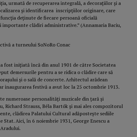
ia, urmată de recuperarea integrală, a decorațiilor și a
ocalizarea și identificarea inscripțiilor originare, care
i funcția deținute de fiecare persoană oficială
tei importante clădiri administrative.” (Annamaria Baciu,
a fost iniţiată încă din anul 1901 de către Societatea
eput demersurile pentru a se ridica o clădire care să
oraşului şi o sală de concerte. Arhitectul arădean
ar inaugurarea festivă a avut loc la 25 octombrie 1913.
te numeroase personalităţi muzicale din ţară şi
u, Richard Strauss, Béla Bartók şi mai ales compozitorul
ente, clădirea Palatului Cultural adăposteşte sediile
de Stat. Aici, în 6 noiembrie 1931, George Enescu a
 Aradului.