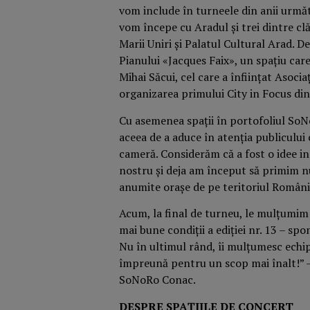
vom include în turneele din anii următ
vom începe cu Aradul și trei dintre cl
Marii Uniri și Palatul Cultural Arad.
Pianului «Jacques Faix», un spațiu care 
Mihai Săcui, cel care a înființat Asocia
organizarea primului City in Focus din
Cu asemenea spații în portofoliul SoN
aceea de a aduce în atenția publicului 
cameră. Considerăm că a fost o idee ins
nostru și deja am început să primim nu
anumite orașe de pe teritoriul Români
Acum, la final de turneu, le mulțumim 
mai bune condiții a ediției nr. 13 – spo
Nu în ultimul rând, îi mulțumesc echip
împreună pentru un scop mai înalt!” –
SoNoRo Conac.
DESPRE SPAȚIILE DE CONCERT