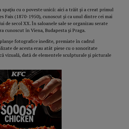
 spațiu cu o poveste unică: aici a trăit și a creat primul
s Faix (1870-1950), cunoscut și ca unul dintre cei mai
ui de secol XX. În saloanele sale se organizau serate
ra cunoscut în Viena, Budapesta și Praga.
lanșe fotografice inedite, premiate în cadrul
alizate de acesta erau atât piese cu o sonoritate
ică vizuală, dată de elementele sculpturale şi picturale