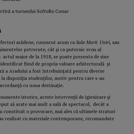
i
refecturi arădene, cunoscut acum ca
Sala Marii Uniri
, sau
nimentelor petrecute, cât și ca puternic ecou al
n actul major de la 1918, se poate prezenta de sine
 identificat fiind de propria valoare arhitecturală și
ă a Aradului a fost întrebuințată pentru diverse
d la dispoziția studenților, motiv pentru care s-au
oncordanță cu noua destinație.
umente istorice, aceste intervenții de igienizare și
eput să arate mai mult a sală de spectacol, decât a
 constituit o provocare, mai ales că ultimele straturi
s-au realizat cu materiale contemporane, recomandate