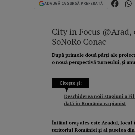
ADAUGĂ CA SURSĂ PREFERATĂ
City in Focus @Arad, 
SoNoRo Conac
După primele două părți ale proiec
o nouă perspectivă turneului, și an
Citește și:
Deschiderea noii stagiuni a Fi
dată în România ca pianist
Întâiul oraș ales este Aradul, locul
teritoriul României și al șaselea din