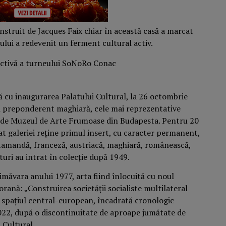
struit de Jacques Faix chiar în această casă a marcat
ului a redevenit un ferment cultural activ.
ă cu inaugurarea Palatului Cultural, la 26 octombrie
tă preponderent maghiară, cele mai reprezentative
ă de Muzeul de Arte Frumoase din Budapesta. Pentru 20
t galeriei reține primul insert, cu caracter permanent,
 flamandă, franceză, austriacă, maghiară, românească,
pturi au intrat în colecție după 1949.
imăvara anului 1977, arta fiind înlocuită cu noul
ană: „Construirea societății socialiste multilateral
a spațiul central-european, încadrată cronologic
2022, după o discontinuitate de aproape jumătate de
l Cultural.