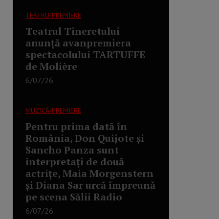
TEATRU/PREMIERE
Teatrul Tineretului
anunță avanpremiera
spectacolului TARTUFFE
de Molière
6/07/26
MUZICĂ/PREMIERE
Pentru prima dată în
România, Don Quijote și
Sancho Panza sunt
interpretați de două
actrițe, Maia Morgenstern
și Diana Sar urcă împreună
pe scena Sălii Radio
6/07/26