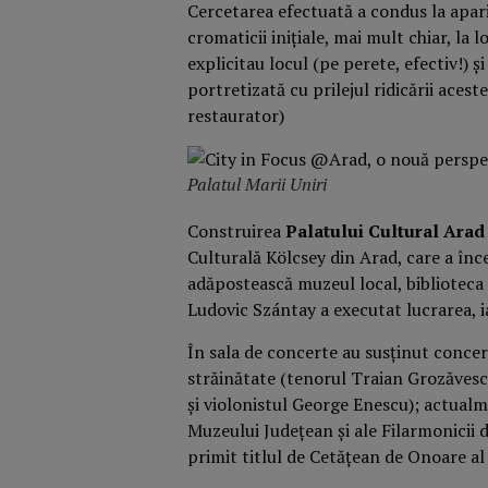
Cercetarea efectuată a condus la apariț
cromaticii inițiale, mai mult chiar, la l
explicitau locul (pe perete, efectiv!) ș
portretizată cu prilejul ridicării aces
restaurator)
Palatul Marii Uniri
Construirea
Palatului Cultural Arad
Culturală Kölcsey din Arad, care a înc
adăpostească muzeul local, biblioteca 
Ludovic Szántay a executat lucrarea, i
În sala de concerte au susţinut concer
străinătate (tenorul Traian Grozăvesc
şi violonistul George Enescu); actualm
Muzeului Judeţean şi ale Filarmonicii 
primit titlul de Cetățean de Onoare al