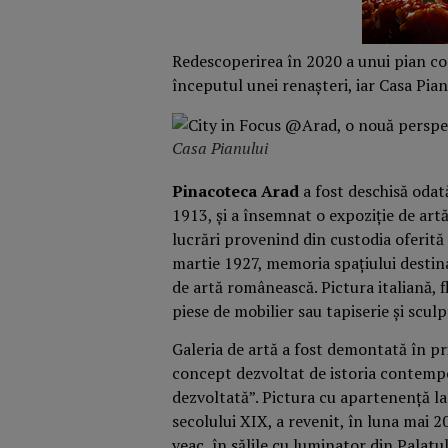
Redescoperirea în 2020 a unui pian con
începutul unei renașteri, iar Casa Pian
Casa Pianului
Pinacoteca Arad
a fost deschisă odat
1913, și a însemnat o expoziție de ar
lucrări provenind din custodia oferit
martie 1927, memoria spațiului destina
de artă românească. Pictura italiană,
piese de mobilier sau tapiserie și scul
Galeria de artă a fost demontată în pr
concept dezvoltat de istoria contempor
dezvoltată”. Pictura cu apartenență l
secolului XIX, a revenit, în luna mai 
veac, în sălile cu luminator din Palatu