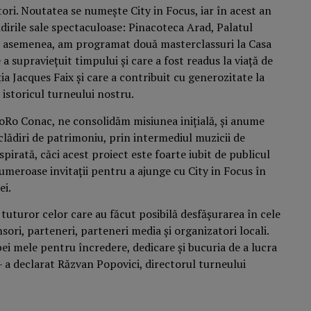
ori. Noutatea se numește City in Focus, iar în acest an
ădirile sale spectaculoase: Pinacoteca Arad, Palatul
 De asemenea, am programat două masterclassuri la Casa
a supraviețuit timpului și care a fost readus la viață de
ția Jacques Faix și care a contribuit cu generozitate la
 istoricul turneului nostru.
oRo Conac, ne consolidăm misiunea inițială, și anume
clădiri de patrimoniu, prin intermediul muzicii de
pirată, căci acest proiect este foarte iubit de publicul
meroase invitații pentru a ajunge cu City in Focus în
ei.
tuturor celor care au făcut posibilă desfășurarea în cele
nsori, parteneri, parteneri media și organizatori locali.
ei mele pentru încredere, dedicare și bucuria de a lucra
 a declarat Răzvan Popovici, directorul turneului