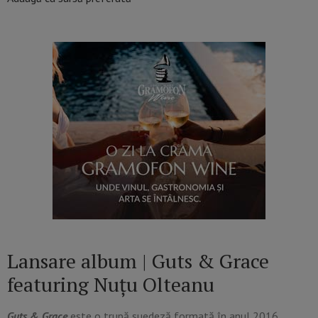
Lansare album | Guts & Grace
featuring Nuțu Olteanu
Guts & Grace
este o trupă suedeză formată în anul 2016.