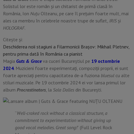
Solistul lor este român și un chitarist de primă clasă în
România, Ion
Nuţu
Olteanu, pe care îl preţuim foarte mult, mai
ales ca membru în celebrele noastre trupe de suflet,
IRIS
și
HOLOGRAF
.
Citește și:
Deschiderea noii stagiuni a Filarmonicii Brașov: Mikhail Pletnev,
pentru prima dată în România ca pianist
Magia
Guts & Grace
va cuceri Bucureştiul pe
19 octombrie
2024
. Muzicieni foarte experimentați, compoziţii proprii, ei sunt
foarte apreciați pentru capacitatea de-a fuziona
bluesul
cu alte
stiluri muzicale. Pe 19 octombrie 2024 ei vor lansa primul lor
album
Procrastinators
, la
Sala Dalles
din Bucureşti.
“
Well-craked rock without a classical structure, a
commitment to experimentation without giving up
good vocal melodies. Great song!
” (Full Level Rock