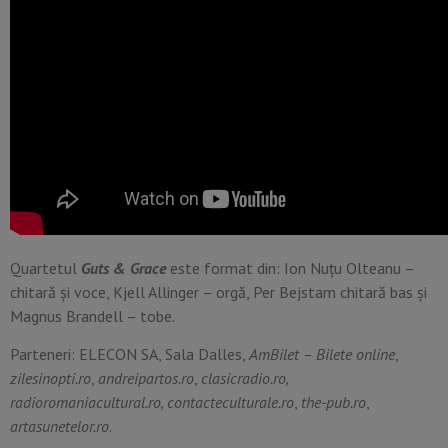
Quartetul
Guts & Grace
este format din: Ion Nuţu Olteanu –
chitară și voce, Kjell Allinger – orgă, Per Bejstam chitară bas şi
Magnus Brandell – tobe.
Parteneri: ELECON SA, Sala Dalles,
AmBilet – Bilete online
,
zilesinopti.ro
,
andreipartos.ro
,
clasicradio.ro,
radioromaniacultural.ro, contacteculturale.ro
,
the-pub.ro
,
artasunetelor.ro
.