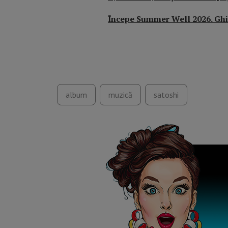
Începe Summer Well 2026. Ghid
album
muzică
satoshi