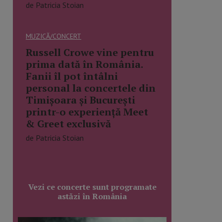
de Patricia Stoian
MUZICĂ/CONCERT
Russell Crowe vine pentru
prima dată în România.
Fanii îl pot întâlni
personal la concertele din
Timișoara și București
printr-o experiență Meet
& Greet exclusivă
de Patricia Stoian
Vezi ce concerte sunt programate
astăzi în România