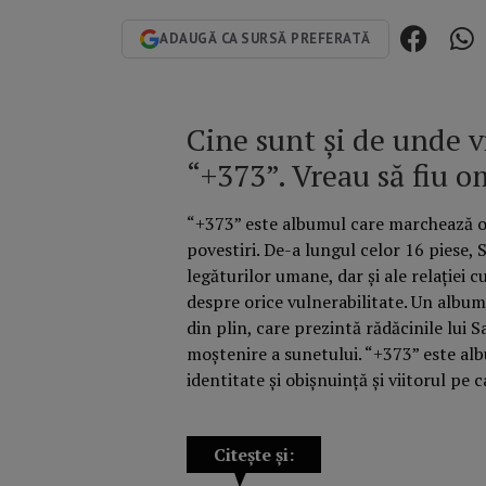
ADAUGĂ CA SURSĂ PREFERATĂ
Cine sunt și de unde v
“+373”.
Vreau să fiu 
“+373” este albumul care marchează or
povestiri. De-a lungul celor 16 piese, 
legăturilor umane, dar și ale relației cu
despre orice vulnerabilitate. Un album 
din plin, care prezintă rădăcinile lui S
moștenire a sunetului. “+373” este alb
identitate și obișnuință și viitorul pe ca
Citește și: