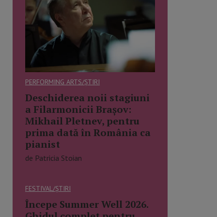
PERFORMING ARTS/ȘTIRI
Deschiderea noii stagiuni
a Filarmonicii Brașov:
Mikhail Pletnev, pentru
prima dată în România ca
pianist
de Patricia Stoian
FESTIVAL/ȘTIRI
Începe Summer Well 2026.
Ghidul complet pentru