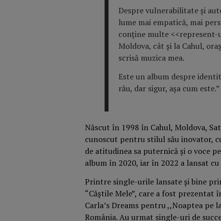
Despre vulnerabilitate și aut
lume mai empatică, mai pers
conține multe <<represent-ur
Moldova, cât și la Cahul, ora
scrisă muzica mea.
Este un album despre identita
rău, dar sigur, așa cum este.
Născut în 1998 în Cahul, Moldova, Sato
cunoscut pentru stilul său inovator, c
de atitudinea sa puternică și o voce p
album în 2020, iar în 2022 a lansat cu
Printre single-urile lansate și bine p
“Căștile Mele”, care a fost prezentat 
Carla’s Dreams pentru ,,Noaptea pe la 
România. Au urmat single-uri de succe