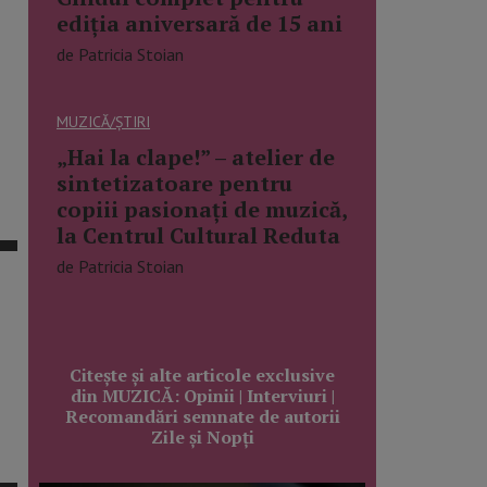
ediția aniversară de 15 ani
de Patricia Stoian
MUZICĂ/ȘTIRI
„Hai la clape!” – atelier de
sintetizatoare pentru
copiii pasionați de muzică,
la Centrul Cultural Reduta
de Patricia Stoian
Citește și alte articole exclusive
din MUZICĂ: Opinii | Interviuri |
Recomandări semnate de autorii
Zile și Nopți