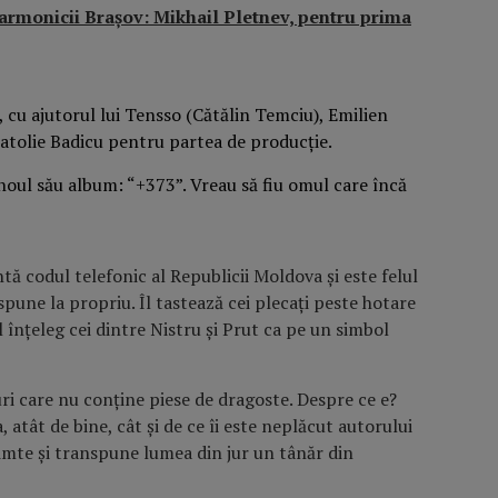
larmonicii Brașov: Mikhail Pletnev, pentru prima
, cu ajutorul lui Tensso (Cătălin Temciu), Emilien
atolie Badicu pentru partea de producție.
ă codul telefonic al Republicii Moldova și este felul
pune la propriu. Îl tastează cei plecați peste hotare
l înțeleg cei dintre Nistru și Prut ca pe un simbol
ri care nu conține piese de dragoste. Despre ce e?
atât de bine, cât și de ce îi este neplăcut autorului
mte și transpune lumea din jur un tânăr din