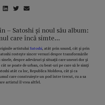
in – Satoshi și noul său album:
omul care încă simte…
iginile artistului
Satoshi
, atât prin sound, cât și prin
Satoshi rostește sincer versuri despre transformările
 sinele, despre adevăruri și situații care uneori dor și
cât se poate de urban, cu beat-uri pe care să le simți
atoshi atât ca loc, Republica Moldova, cât și ca
umul care construiește un pod între trecut, cu a sa
re artistul îl vrea altfel.