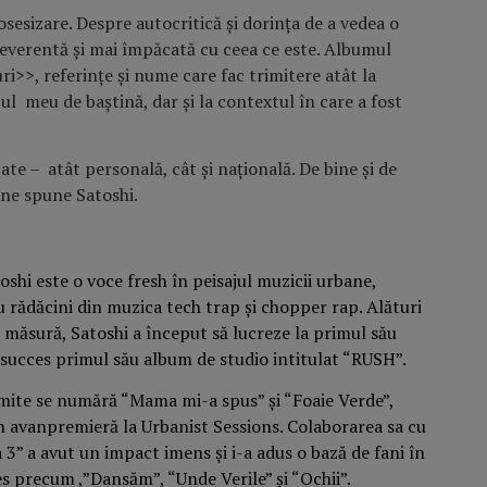
osesizare. Despre autocritică și dorința de a vedea o
everentă și mai împăcată cu ceea ce este. Albumul
i>>, referințe și nume care fac trimitere atât la
șul meu de baștină, dar și la contextul în care a fost
te – atât personală, cât și națională. De bine și de
” ne spune Satoshi.
shi este o voce fresh în peisajul muzicii urbane,
u rădăcini din muzica tech trap și chopper rap. Alături
e măsură, Satoshi a început să lucreze la primul său
 succes primul său album de studio intitulat “RUSH”.
rimite se numără “Mama mi-a spus” și “Foaie Verde”,
în avanpremieră la Urbanist Sessions. Colaborarea sa cu
3” a avut un impact imens și i-a adus o bază de fani în
s precum ,”Dansăm”, “Unde Verile” și “Ochii”.