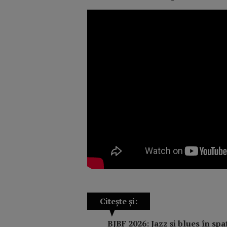
Citește și:
BJBF 2026: Jazz și blues în spaț