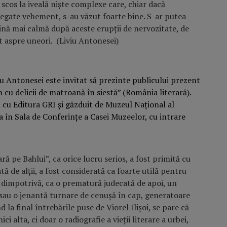
scos la iveală nişte complexe care, chiar dacă
enegate vehement, s-au văzut foarte bine. S-ar putea
evină mai calmă după aceste erupţii de nervozitate, de
t aspre uneori. (Liviu Antonesei)
iviu Antonesei este invitat să prezinte publicului prezent
cu delicii de matroană în siestă” (România literară).
 cu Editura GRI și găzduit de Muzeul Național al
a în Sala de Conferințe a Casei Muzeelor, cu intrare
ară pe Bahlui”, ca orice lucru serios, a fost primită cu
tă de alţii, a fost considerată ca foarte utilă pentru
, dimpotrivă, ca o prematură judecată de apoi, un
r sau o jenantă turnare de cenuşă în cap, generatoare
d la final întrebările puse de Viorel Ilişoi, se pare că
ci alta, ci doar o radiografie a vieţii literare a urbei,