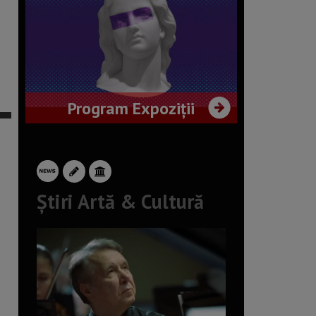
Program Expoziții
Știri Artă & Cultură