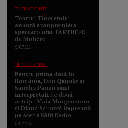
TEATRU/PREMIERE
Teatrul Tineretului
anunță avanpremiera
spectacolului TARTUFFE
de Molière
6/07/26
MUZICĂ/PREMIERE
Pentru prima dată în
România, Don Quijote și
Sancho Panza sunt
interpretați de două
actrițe, Maia Morgenstern
și Diana Sar urcă împreună
pe scena Sălii Radio
6/07/26