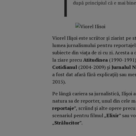
după principiul că e mai bine 
Viorel Ilişoi este scriitor şi ziarist pe
lumea jurnalismului pentru reportajele
subiecte din viaţa de zi cu zi. Acesta a
la ziare precu
Atitudinea
(1990-1991
Cotidianul
(2004-2009) și
Jurnalul 
a fost dat afară fără explicații) sau men
2015).
Pe lângă cariera sa jurnalistică, Ilișoi
natura sa de reporter, unul din cele ma
reportaje
”, scriind şi alte opere prec
scenariul pentru filmul „
Elixir
” sau v
„
Strălucitor
”.