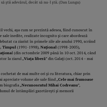
să ştii adevărul, decât să nu-l ştii. (Dan Lungu)
 stil vechi, aşa cum se prezintă adesea, fiind cunoscut în
 sale inedite, realizate incognito şi care abordează
 debutat ca ziarist în primele zile ale anului 1990, scriind
),
Timpul
(1991-1998),
Național
(1998-2003),
Naționa
l (din octombrie 2009 până în 10 oct. 2014, când
tor la ziarul „
Viața liberă
” din Galați (oct. 2014 – mai
 a cochetat de mai multe ori şi cu literatura, chiar prin
i apreciate volume ale sale fiind „
Cele mai frumoase
um biografia „
Necunoscutul Mihai Codreanu
”,
olumul de întâmplări gazetăreşti şi memorii