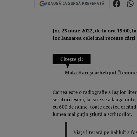
ADAUGĂ CA SURSĂ PREFERATĂ
Joi, 23 iunie 2022, de la ora 19:00, l
loc lansarea celei mai recente cărți 
Citește și:
Mata Hari şi arhetipul “femme 
Cartea este o radiografie a Iașilor lite
scriitori ieșeni, la care se adaugă note
cu 600 de nume, toate acestea creând 
lumea mai puțin știută a scriitorilor.
Viața literară pe Bahlui” a f