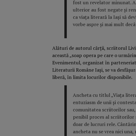
fost un revelator minunat. A 
ulterior au fost negate şi r
ca viaţa literară la Iaşi să d
vorbe aspre şi mai mult decâ
Alături de autorul cărții, scriitorul L
această „soap opera pe care o urmărim 
Evenimentul, organizat în parteneriat
Literaturii Române Iași, se va desfășur
liberă, în limita locurilor disponibile.
Ancheta cu titlul „Viaţa liter
entuziasm de unii şi contesta
comunitatea scriitorilor sau
penibil proces al scriitorilo
doar de lucruri rele. Cântărin
ancheta nu se vrea nici una, ni