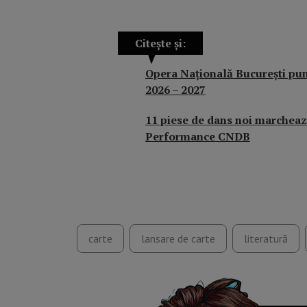
Citește și:
Opera Națională București pune
2026 – 2027
11 piese de dans noi marcheaz
Performance CNDB
carte
lansare de carte
literatură