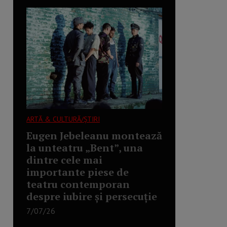
ARTĂ & CULTURĂ/ȘTIRI
Eugen Jebeleanu montează
la unteatru „Bent”, una
dintre cele mai
importante piese de
teatru contemporan
despre iubire și persecuție
7/07/26