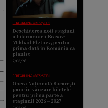
PERFORMING ARTS/ȘTIRI
Deschiderea noii stagiuni
a Filarmonicii Brașov:
Mikhail Pletnev, pentru
prima dată în România ca
pianist
7/08/26
PERFORMING ARTS/ȘTIRI
Opera Națională București
pune în vânzare biletele
pentru prima parte a
stagiunii 2026 – 2027
7/08/26