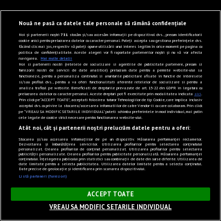
Nouă ne pasă ca datele tale personale să rămână confidențiale
Noi și partenerii noștri
731
stocăm și/sau accesăm informații pe dispozitivul dvs., precum identificatorii
cookie unici pentru prelucrarea datelor cu caracter personal. Puteți accepta sau gestiona preferințele dvs.
făcând clic mai jos, respectiv vă puteți opune utilizării unui interes legitim în orice moment pe pagina cu
politica de confidențialitate. Aceste alegeri vor fi raportate partenerilor noștri și nu vă vor afecta
navigarea.
Mai multe detalii
Noi si partenerii nostri (retelele de socializare si agentiile de publicitate partenere, precum si
furnizorii nostri de servicii de date analitice) prelucram date pentru a permite website-ului sa
functioneze, pentru a personaliza continutul si anunturile publicitare afisate in functie de interesele
si/sau profilul dvs., pentru a va oferi functionalitati aferente retelelor de socializare si pentru a
analiza traficul pe website. Beneficiati de drepturile prevazute de art. 15-22 din GDPR in legatura cu
prelucrarea datelor cu caracter personal. Aceste drepturi pot fi exercitate prin modalitatea indicata
aici
.
Prin click pe “ACCEPT TOATE”, acceptati folosirea tuturor Tehnologiilor de tip Cookie, care implica inclusiv
acceptul dvs. cu privire la stocarea/accesarea informatiilor de catre Vendor-ii cu care colaboram. Prin click
pe “VREAU SA MODIFIC SETARILE INDIVIDUAL” puteti schimba preferintele in mod individual, mai putin
cele legate de cookie strict necesare pentru functionarea website-ului.
Atât noi, cât și partenerii noștri prelucrăm datele pentru a oferi:
Stocarea și/sau accesarea informațiilor de pe un dispozitiv. Măsurarea performanței reclamelor.
Dezvoltarea și îmbunătățirea serviciilor. Utilizarea profilurilor pentru selectarea conținutului
personalizat. Crearea profilurilor de conținut personalizat. Utilizarea profilurilor pentru selectarea
publicității personalizate. Crearea profilurilor pentru publicitate personalizată. Măsurarea performanței
conținutului. Înțelegerea publicului prin statistici sau combinații de date din surse diferite. Utilizarea de
date limitate pentru a selecta publicitatea. Utilizarea datelor limitate pentru a selecta conținutul.
Date precise de geolocație și identificarea prin scanarea dispozitivului.
Listă parteneri (furnizori)
×
ACCEPT TOATE
VREAU SA MODIFIC SETARILE INDIVIDUAL
Sunet