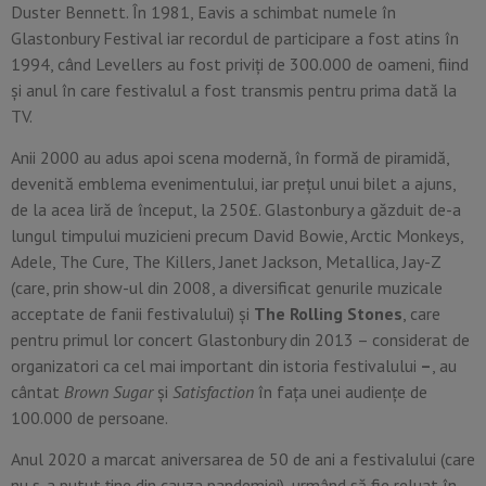
Duster Bennett. În 1981, Eavis a schimbat numele în
Glastonbury Festival iar recordul de participare a fost atins în
1994, când Levellers au fost priviți de 300.000 de oameni, fiind
și anul în care festivalul a fost transmis pentru prima dată la
TV.
Anii 2000 au adus apoi scena modernă, în formă de piramidă,
devenită emblema evenimentului, iar prețul unui bilet a ajuns,
de la acea liră de început, la 250£. Glastonbury a găzduit de-a
lungul timpului muzicieni precum David Bowie, Arctic Monkeys,
Adele, The Cure, The Killers, Janet Jackson, Metallica, Jay-Z
(care, prin show-ul din 2008, a diversificat genurile muzicale
acceptate de fanii festivalului) și
The Rolling Stones
, care
pentru primul lor concert Glastonbury din 2013 – considerat de
organizatori ca cel mai important din istoria festivalului
–
, au
cântat
Brown Sugar
și
Satisfaction
în fața unei audiențe de
100.000 de persoane.
Anul 2020 a marcat aniversarea de 50 de ani a festivalului (care
nu s-a putut ține din cauza pandemiei), urmând să fie reluat în