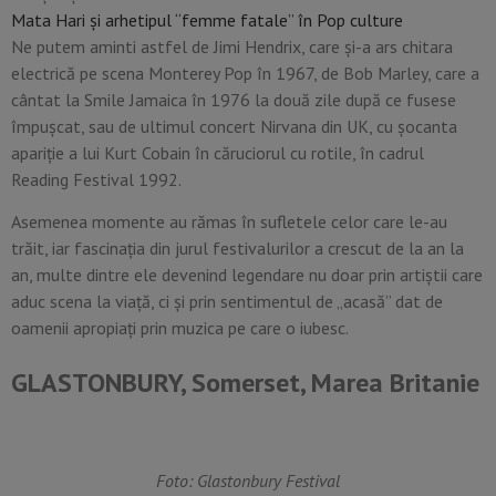
Mata Hari şi arhetipul “femme fatale” în Pop culture
Ne putem aminti astfel de Jimi Hendrix, care și-a ars chitara
electrică pe scena Monterey Pop în 1967, de Bob Marley, care a
cântat la Smile Jamaica în 1976 la două zile după ce fusese
împușcat, sau de ultimul concert Nirvana din UK, cu şocanta
apariţie a lui Kurt Cobain în căruciorul cu rotile, în cadrul
Reading Festival 1992.
Asemenea momente au rămas în sufletele celor care le-au
trăit, iar fascinația din jurul festivalurilor a crescut de la an la
an, multe dintre ele devenind legendare nu doar prin artiștii care
aduc scena la viață, ci și prin sentimentul de „acasă” dat de
oamenii apropiați prin muzica pe care o iubesc.
GLASTONBURY, Somerset, Marea Britanie
Foto: Glastonbury Festival