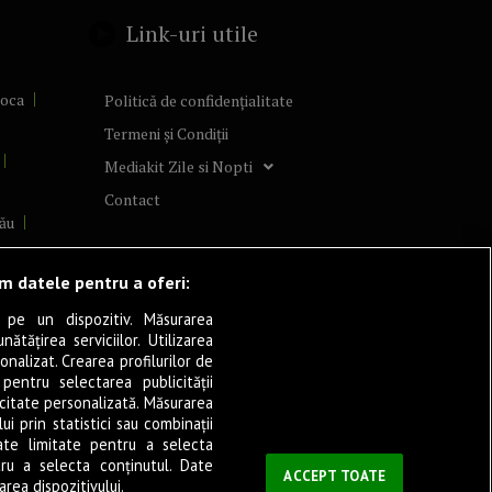
Link-uri utile
poca
Politică de confidențialitate
Termeni și Condiții
Mediakit Zile si Nopti
Contact
ău
lcea
ăm datele pentru a oferi:
 pe un dispozitiv. Măsurarea
tățirea serviciilor. Utilizarea
cșani
onalizat. Crearea profilurilor de
ia
 pentru selectarea publicității
icitate personalizată. Măsurarea
eșița
i prin statistici sau combinații
ate limitate pentru a selecta
tru a selecta conținutul. Date
ași
ACCEPT TOATE
rea dispozitivului.