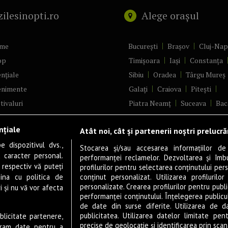
zilesinopti.ro
Alege orașul
me
București
Brașov
Cluj-Na
op
Timișoara
Iași
Constanța
nțiale
Sibiu
Oradea
Târgu Mureș
enimente
Galați
Craiova
Pitești
tivaluri
Piatra Neamț
Suceava
Bac
ncerte
Brăila
Ploiești
Râmnicu Vâ
nțiale
Atât noi, cât și partenerii noștri prelucr
ă & Cultură
Alba Iulia
Arad
Bistrița
 dispozitivul dvs.,
tru
Baia Mare
Satu Mare
Stocarea și/sau accesarea informațiilor de
u caracter personal.
performanței reclamelor. Dezvoltarea și îmbună
m
Sfântu Gheorghe
Deva
Fo
 respectiv vă puteți
profilurilor pentru selectarea conținutului pers
gram filme
Tulcea
Târgu Jiu
Alexandr
ina cu politica de
conținut personalizat. Utilizarea profilurilor
personalizate. Crearea profilurilor pentru publ
i și nu vă vor afecta
estyle
Botoșani
Buzău
Vaslui
R
performanței conținutului. Înțelegerea publiculu
veștiDeSucces
Târgoviște
de date din surse diferite. Utilizarea de d
publicitatea. Utilizarea datelor limitate pen
ublicitate partenere,
zică
Drobeta-Turnu Severin
Călăr
precise de geolocație și identificarea prin scana
ucram date pentru a