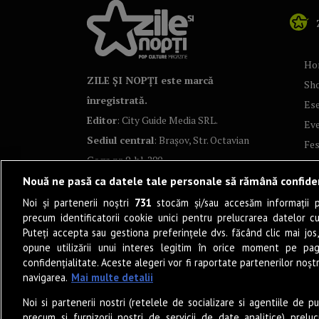
Ho
ZILE ȘI NOPȚI este marcă
Sh
înregistrată.
Ese
Editor
: City Guide Media SRL.
Ev
Sediul central
: Brașov, Str. Octavian
Fes
Goga nr. 9, bl. 290
Co
Nouă ne pasă ca datele tale personale să rămână confide
Art
Noi și partenerii noștri
731
stocăm și/sau accesăm informații pe
Tea
precum identificatorii cookie unici pentru prelucrarea datelor c
Fil
Puteți accepta sau gestiona preferințele dvs. făcând clic mai jos,
Pro
opune utilizării unui interes legitim în orice moment pe pag
confidențialitate. Aceste alegeri vor fi raportate partenerilor noștr
Lif
navigarea.
Mai multe detalii
Po
Noi si partenerii nostri (retelele de socializare si agentiile de p
Mu
precum si furnizorii nostri de servicii de date analitice) prel